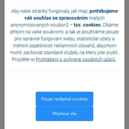
Aby naše stránky fungovaly, jak mají,
potřebujeme
14. 5. 2026
update
POHODA
popis
váš souhlas se zpracováním
malých
POHODA,
Leden
novinek
anonymizovaných souborů –
tzv. cookies.
Dbáme
rel.
2026, rel.
14211
14210
přitom na vaše soukromí, a tak je
používáme pouze
pro správné fungování webu, statistické účely a
13. 5. 2026
update
PAMICA
popis
měření úspěšnosti reklamních obsahů, abychom
PAMICA,
Leden
novinek
mohli zachovat standard služeb, na který jste zvyklí.
rel.
2026, rel.
Projděte si
Prohlášení o ochraně osobních údajů
.
14213
14212
11. 5. 2026
update
POHODA
popis
POHODA,
Leden
novinek
rel.
2026, rel.
14210
14209
Pouze nezbytné cookies
11. 5. 2026
update
PAMICA
popis
Přijmout vše
PAMICA,
Leden
novinek
rel.
2026, rel.
14212
14211