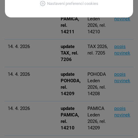
Nastavení preferencí cookies
23. 4. 2026
update
PAMICA
popis
PAMICA,
Leden
novinek
rel.
2026, rel.
14211
14210
14. 4. 2026
update
TAX 2026,
popis
TAX, rel.
rel. 7205
novinek
7206
14. 4. 2026
update
POHODA
popis
POHODA,
Leden
novinek
rel.
2026, rel.
14209
14208
14. 4. 2026
update
PAMICA
popis
PAMICA,
Leden
novinek
rel.
2026, rel.
14210
14209