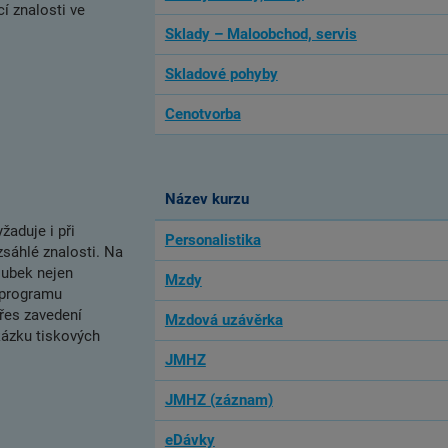
cí znalosti ve
Sklady – Maloobchod, servis
Skladové pohyby
Cenotvorba
Název kurzu
aduje i při
Personalistika
áhlé znalosti. Na
oubek nejen
Mzdy
 programu
řes zavedení
Mzdová uzávěrka
ázku tiskových
JMHZ
JMHZ (záznam)
eDávky