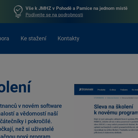
Vše k JMHZ v Pohodě a Pamice na jednom místě
Podívejte se na podrobnosti
pora
Ke stažení
Kontakty
olení
stnanců v novém software
nalostí a vědomostí naší
átečníky i pokročilé.
kají, než si uživatelé
 začnou nový program