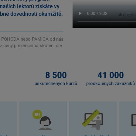
našich lektorů získáte vy
ebné dovednosti okamžitě.
mu POHODA nebo PAMICA od nás
z ceny prezenčního školení dle
8 500
41 000
uskutečněných kurzů
proškolených zákazníků