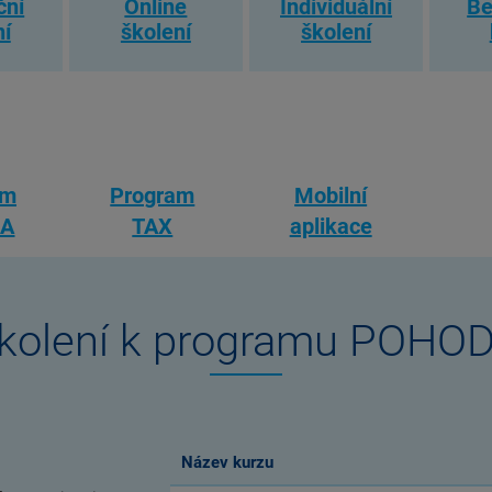
ční
Online
Individuální
Be
ní
školení
školení
am
Program
Mobilní
CA
TAX
aplikace
kolení k programu POHO
Název kurzu