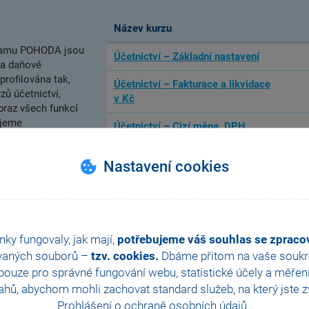
Název kurzu
gramu POHODA jsou
Účetnictví – Základní nastavení
 a daňové
profilována tak,
Účetnictví – Fakturace a likvidace
ů účetnictví,
v Kč
braz všech funkcí
ujeme
Účetnictví – Cizí měna, DPH
ání.
Účetnictví – Majetek, saldo
Nastavení cookies
Daňová evidence – Nastavení,
doklady
Daňová evidence – Cizí měna, DPH
nky fungovaly, jak mají,
potřebujeme váš souhlas se zprac
Daňová evidence – Ukončení roku
vaných souborů –
tzv. cookies.
Dbáme přitom na vaše soukro
ouze pro správné fungování webu, statistické účely a měřen
Účetní uzávěrka
hů, abychom mohli zachovat standard služeb, na který jste zvy
Prohlášení o ochraně osobních údajů
.
Účetní uzávěrka – Uzávěrka účtů