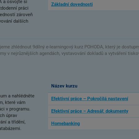
 a osvojte si
Základní dovednosti
ždodenní práci
vedností zároveň
ování dalších
eme zhlédnout 9dílný e-learningový kurz POHODA, který je dostup
amy v nejrůznějších agendách, vystavování dokladů a vytváření tisko
Název kurzu
mum a nahlédněte
Efektivní práce – Pokročilá nastavení
ům, které vám
áci v programu.
Efektivní práce – Adresář, dokumenty
ých úprav
ní a třídění,
Homebanking
atabázemi.