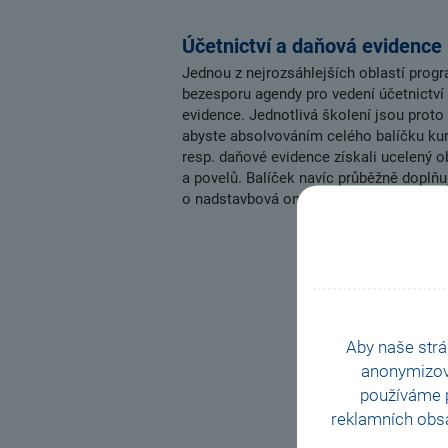
Účetnictví a daňová evidence
Jednou z nejrozsáhlejších oblastí pro
bezesporu agendy pro vedení účetnictví
evidence. Jednotlivá školení jsou proto 
abyste absolvováním celého balíčku kurz
resp. daňové evidence získali ucelený o
a povelů. Balíček navíc průběžně doplň
o nadstavbová online školení na vaše př
Aby naše strá
anonymizo
používáme p
reklamních obsa