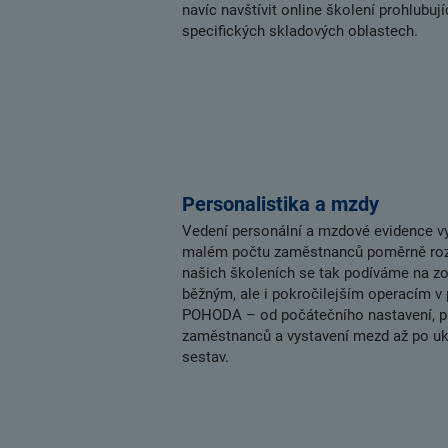
navíc navštívit online školení prohlubují
specifických skladových oblastech.
Personalistika a mzdy
Vedení personální a mzdové evidence vyž
malém počtu zaměstnanců poměrně rozs
našich školeních se tak podíváme na z
běžným, ale i pokročilejším operacím v
POHODA – od počátečního nastavení, p
zaměstnanců a vystavení mezd až po uk
sestav.