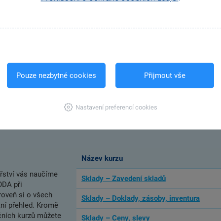
Účetní uzávěrka – Inventura zásob
Cizí měna a kurzové rozdíly
DPH, kontrolní a souhrnné hlášení
Pouze nezbytné cookies
Přijmout vše
Zálohové faktury
Cestovní příkazy a kniha jízd
Nastavení preferencí cookies
Majetek
Název kurzu
řství vás naučíme
Sklady – Zavedení skladů
ODA při
roveň si o všech
Sklady – Doklady, zásoby, inventura
ní přehled. Kromě
nčních kurzů můžete
Sklady – Ceny, slevy