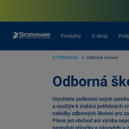
Produkty
E‑shop
Pod
STORMWARE
Odborná školení
Odborná šk
Urychlete zaškolení svých zamě
a využijte k získání potřebných z
nabídky odborných školení pro zač
Přece jen obchod ani výroba nepoč
nastudují příručky a nápovědu a