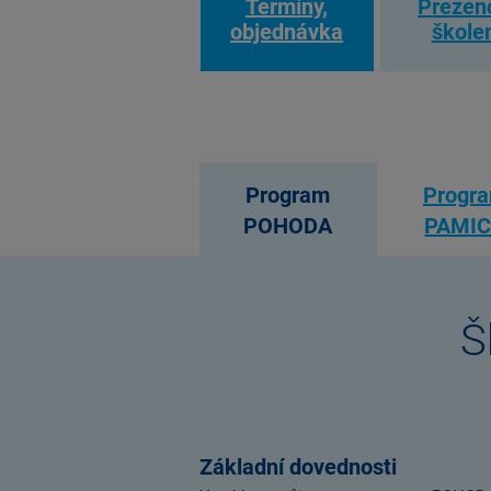
Termíny,
Prezen
objednávka
škole
Program
Progr
POHODA
PAMI
Š
Základní dovednosti