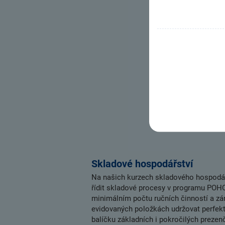
Skladové hospodářství
Na našich kurzech skladového hospodá
řídit skladové procesy v programu POH
minimálním počtu ručních činností a zá
evidovaných položkách udržovat perfekt
balíčku základních i pokročilých preze