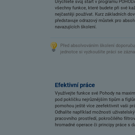
Urychlete svůj start v programu POHODA
všechny funkce, které budete při své ka
nejčastěji používat. Kurz základních do
představuje odrazový můstek pro absolv
navazujících školení.
Před absolvováním školení doporučuj
jednotce si vyzkoušíte práci se zázn
Efektivní práce
Využívejte funkce své Pohody na maxi
pod pokličku nejrůznějším tipům a fígl
pomohou ještě více zeefektivnit vaši pr
Odhalíte například možnosti uživatelsk
pracovního prostředí, pokročilého filtrová
hromadné operace či principy práce s d