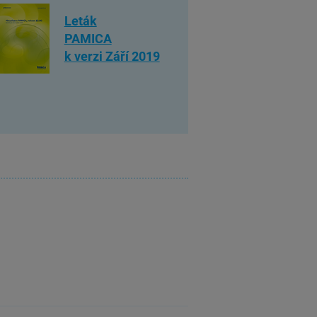
Leták
PAMICA
k verzi Září 2019