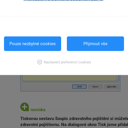
Pouze nezbytné cookies
Přijmout vše
Nastavení preferencí cookies
Tiskovou sestavu Soupis zdravotního pojištění si můžet
zdravotní pojišťovnu. Na dialogové okno Tisk jsme přida