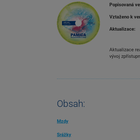
Popisovaná ve
Vztaženo k ver
Aktualizace:
Aktualizace rea
vývoj zpřístup
Obsah:
Mzdy
Srážky