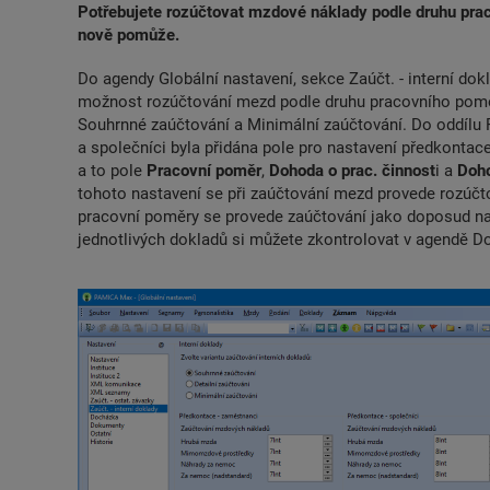
Potřebujete rozúčtovat mzdové náklady podle druhu pr
nově pomůže.
Do agendy Globální nastavení, sekce Zaúčt. - interní dok
možnost rozúčtování mezd podle druhu pracovního poměru
Souhrnné zaúčtování a Minimální zaúčtování. Do oddílu
a společníci byla přidána pole pro nastavení předkontac
a to pole
Pracovní poměr
,
Dohoda o prac. činnost
i a
Doho
tohoto nastavení se při zaúčtování mezd provede rozúčto
pracovní poměry se provede zaúčtování jako doposud na
jednotlivých dokladů si můžete zkontrolovat v agendě D