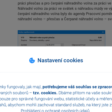
práci přesčas a pro čerpání náhradního volna za práci v
Náhradní volno za práci ve svátek s náhradou mzdy ve v
čerpání náhradního volna byly do agendy Pracovní poměr
náhradní volno – přesčas a Čerpané náhradní volno – sv
Nastavení cookies
nky fungovaly, jak mají,
potřebujeme váš souhlas se zprac
vaných souborů –
tzv. cookies.
Dbáme přitom na vaše soukro
ouze pro správné fungování webu, statistické účely a měřen
hů, abychom mohli zachovat standard služeb, na který jste zvy
Prohlášení o ochraně osobních údajů
.