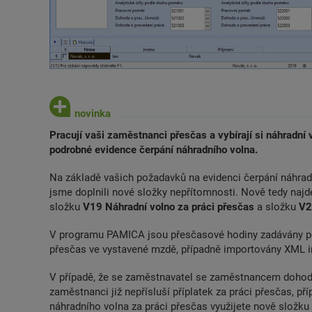
Pracují vaši zaměstnanci přesčas a vybírají si náhradní
podrobné evidence čerpání náhradního volna.
Na základě vašich požadavků na evidenci čerpání náhradn
jsme doplnili nové složky nepřítomnosti. Nově tedy najd
složku
V19 Náhradní volno za práci přesčas
a složku
V2
V programu PAMICA jsou přesčasové hodiny zadávány po
přesčas ve vystavené mzdě, případně importovány XML 
V případě, že se zaměstnavatel se zaměstnancem dohodl
zaměstnanci již nepřísluší příplatek za práci přesčas, př
náhradního volna za práci přesčas využijete nově složk