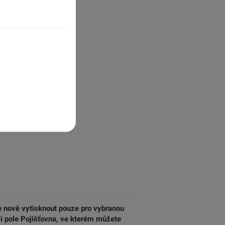
e nově vytisknout pouze pro vybranou
li pole Pojišťovna, ve kterém můžete