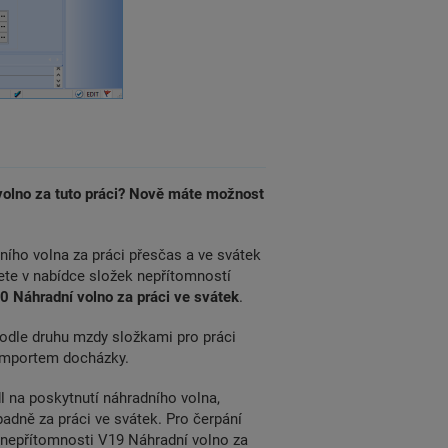
 volno za tuto práci? Nově máte možnost
ího volna za práci přesčas a ve svátek
ete v nabídce složek nepřítomností
0 Náhradní volno za práci ve svátek
.
dle druhu mzdy složkami pro práci
importem docházky.
 na poskytnutí náhradního volna,
ípadně za práci ve svátek. Pro čerpání
u nepřítomnosti V19 Náhradní volno za