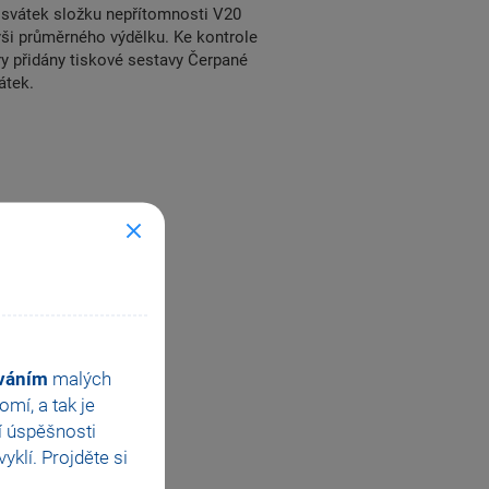
e svátek složku nepřítomnosti V20
ýši průměrného výdělku. Ke kontrole
y přidány tiskové sestavy Čerpané
átek.
ováním
malých
mí, a tak je
í úspěšnosti
klí. Projděte si