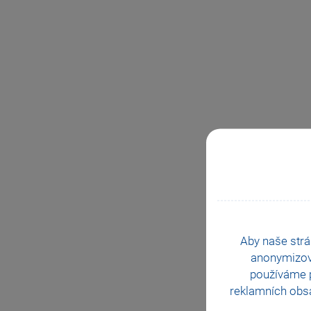
Aby naše strá
anonymizo
používáme p
reklamních obsa