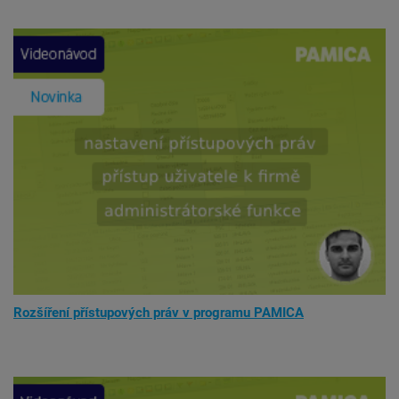
Rozšíření přístupových práv v programu PAMICA