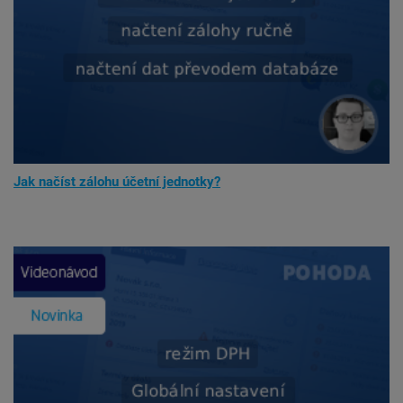
Jak načíst zálohu účetní jednotky?