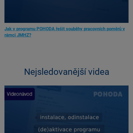
Jak v programu POHODA řešit souběhy pracovních poměrů v
rámci JMHZ?
Nejsledovanější videa