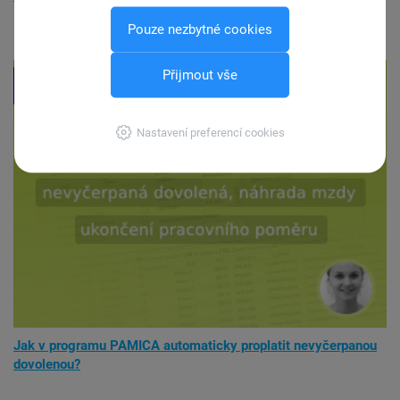
Pouze nezbytné cookies
Přijmout vše
Nastavení preferencí cookies
Jak v programu PAMICA automaticky proplatit nevyčerpanou
dovolenou?