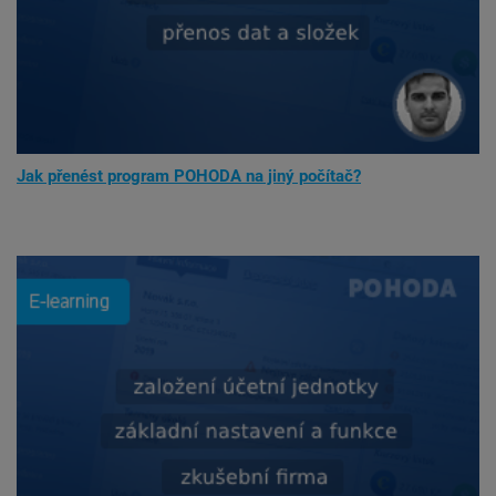
Jak přenést program POHODA na jiný počítač?