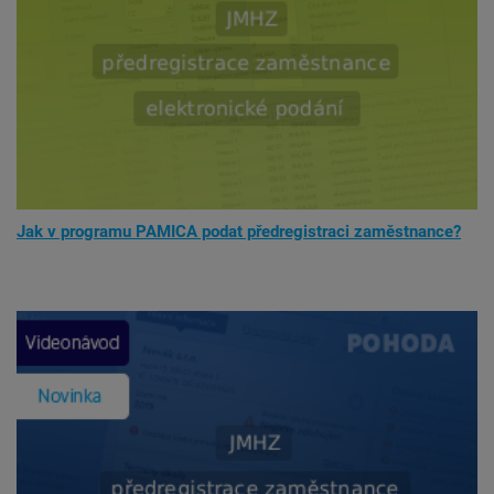
Jak v programu PAMICA podat předregistraci zaměstnance?