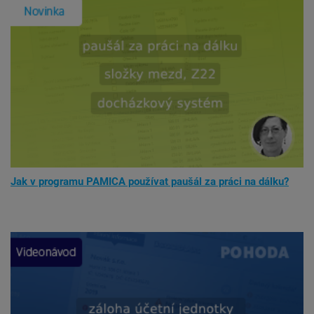
Jak v programu PAMICA používat paušál za práci na dálku?