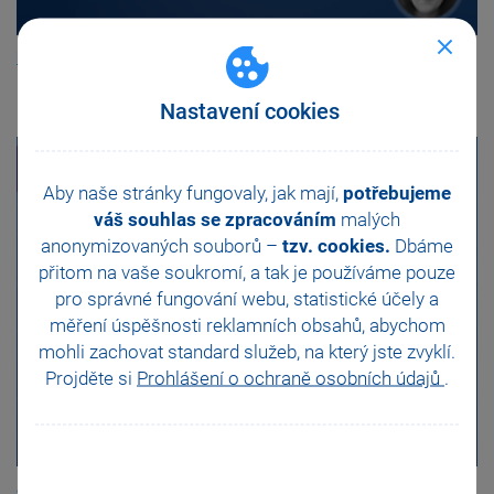
Kde v programu POHODA zadat číslo neschopenky?
Nastavení cookies
Aby naše stránky fungovaly, jak mají,
potřebujeme
váš souhlas se zpracováním
malých
anonymizovaných souborů –
tzv. cookies.
Dbáme
přitom na vaše soukromí, a tak je
používáme pouze
pro správné fungování webu, statistické účely a
měření úspěšnosti reklamních obsahů, abychom
mohli zachovat standard služeb, na který jste zvyklí.
Projděte si
Prohlášení o ochraně osobních údajů
.
Jak v programu POHODA odeslat výplatní pásky e-mailem?