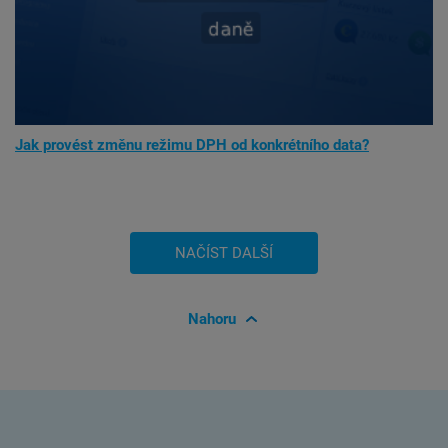
Jak provést změnu režimu DPH od konkrétního data?
Nahoru