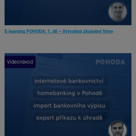
E-learning POHODA: 1. díl – Vytvoření zkušební firmy