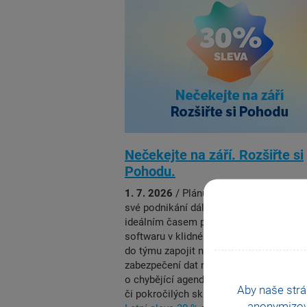
Nečekejte na září. Rozšiřte si
Pohodu.
1. 7. 2026
/ Plánujete od podzimu posu
své podnikání dál? Letní měsíce jsou
ideálním časem pro optimalizaci vašeh
softwaru v klidném tempu. Ať už potřeb
do týmu zapojit nové posily, vylepšit
zabezpečení dat nebo systém obohatit
o chybějící agendy pro vedení mezd, ma
Aby naše strá
či pokročilých skladů, rádi Vám pomůž
anonymizo