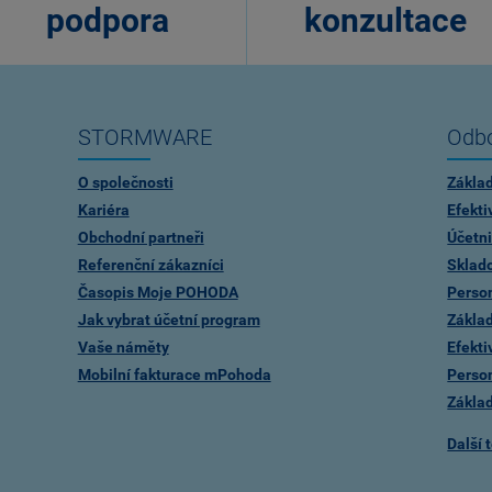
podpora
konzultace
STORMWARE
Odbo
O společnosti
Zákla
Kariéra
Efekti
Obchodní partneři
Účetni
Referenční zákazníci
Sklad
Časopis Moje POHODA
Person
Jak vybrat účetní program
Zákla
Vaše náměty
Efekti
Mobilní fakturace mPohoda
Person
Zákla
Další 