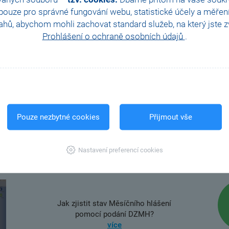
í
vyšší
našic
Všechny praktické tipy pro rychlejší práci
ouze pro správné fungování webu, statistické účely a měřen
cí
konzul
najdete na našem webu.
na na
hů, abychom mohli zachovat standard služeb, na který jste zvy
a kon
Prohlášení o ochraně osobních údajů
.
DALŠÍ
Pouze nezbytné cookies
Přijmout vše
FAQ
Nastavení preferencí cookies
Jak zjistit stav Měsíčního hlášení
pomocí podání DZMH?
více