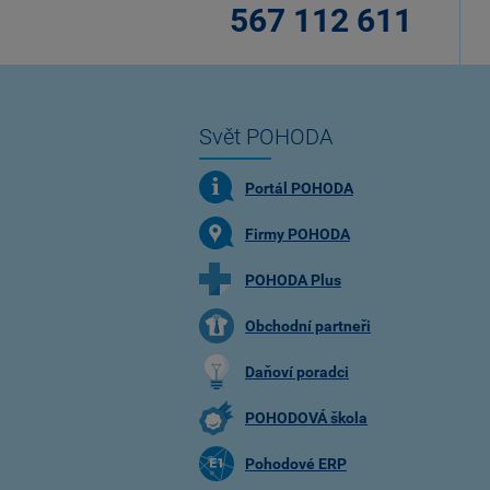
567 112 611
Svět POHODA
Portál POHODA
Firmy POHODA
POHODA Plus
Obchodní partneři
Daňoví poradci
POHODOVÁ škola
Pohodové ERP