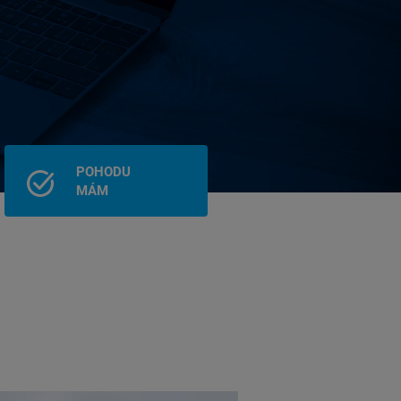
POHODU
MÁM