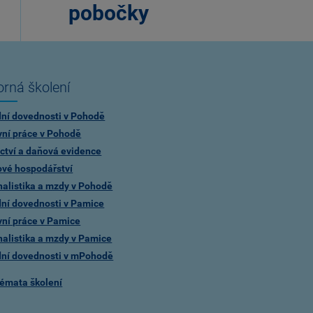
pobočky
rná školení
dní dovednosti v Pohodě
vní práce v Pohodě
ctví a daňová evidence
ové hospodářství
alistika a mzdy v Pohodě
dní dovednosti v Pamice
vní práce v Pamice
alistika a mzdy v Pamice
dní dovednosti v mPohodě
témata školení