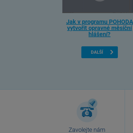
Jak v programu POHODA
vytvořit opravné měsíční
hlášení?
DALŠÍ
Zavolejte nám