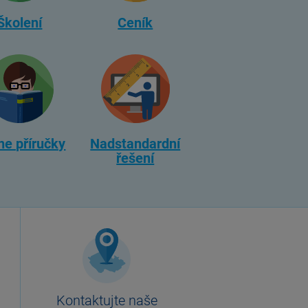
Školení
Ceník
ne příručky
Nadstandardní
řešení
Kontaktujte naše