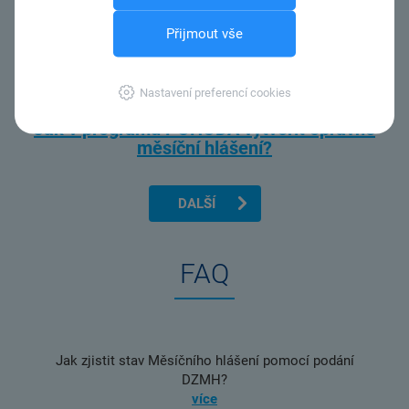
Přijmout vše
Nastavení preferencí cookies
Jak v programu POHODA vytvořit opravné
měsíční hlášení?
DALŠÍ
FAQ
Jak zjistit stav Měsíčního hlášení pomocí podání
DZMH?
více