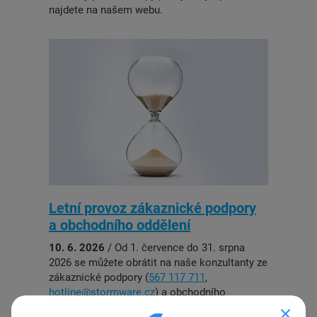
najdete na našem webu.
Letní provoz zákaznické podpory
a obchodního oddělení
10. 6. 2026
/ Od 1. července do 31. srpna
2026 se můžete obrátit na naše konzultanty ze
zákaznické podpory (
567 117 711
,
hotline@stormware.cz
) a obchodního
oddělení STORMWARE (
567 112 612
,