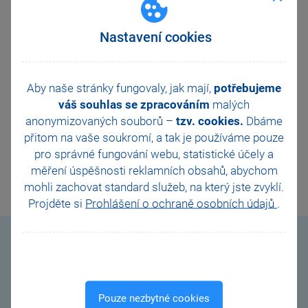
obchod@stormware.cz
) telefonicky nebo
emailem každý všední den od 8:00 do 16:00
hodin. I nadále nás přitom můžete navštívit na
Nastavení cookies
našich pobočkách
, nebo si domluvit online
konzultaci – stačí vyplnit
kontaktní formulář
na našem webu a my už se s vámi spojíme
Aby naše stránky fungovaly, jak mají,
potřebujeme
a konzultaci společně domluvíme.
váš souhlas se zpracováním
malých
anonymizovaných souborů –
tzv. cookies.
Dbáme
přitom na vaše soukromí, a tak je
používáme pouze
pro správné fungování webu, statistické účely a
DALŠÍ
měření úspěšnosti reklamních obsahů, abychom
mohli zachovat standard služeb, na který jste zvyklí.
Projděte si
Prohlášení o ochraně osobních údajů
.
Videonávody
Pouze nezbytné cookies