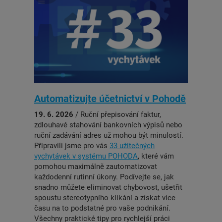
Automatizujte účetnictví v Pohodě
19. 6. 2026
/ Ruční přepisování faktur,
zdlouhavé stahování bankovních výpisů nebo
ruční zadávání adres už mohou být minulostí.
Připravili jsme pro vás
33 užitečných
vychytávek v systému POHODA
, které vám
pomohou maximálně zautomatizovat
každodenní rutinní úkony. Podívejte se, jak
snadno můžete eliminovat chybovost, ušetřit
spoustu stereotypního klikání a získat více
času na to podstatné pro vaše podnikání.
Všechny praktické tipy pro rychlejší práci