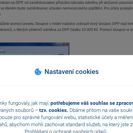
ěstnán na DPP, od zaměstnavatele příslušet náhrada odměny při dočasné pracovní 
 ve kterém bude zaměstnanec účasten nemocenského pojištění. Pro účely poskytov
.
můžete pomocí povelu Sloupce v místní nabídce zobrazit nový sloupec DPP nad li
stnanců, u kterých překročí odměna za DPP částku 10 000 Kč. Pomocí sloupce si m
Nastavení cookies
nky fungovaly, jak mají,
potřebujeme váš souhlas se zprac
vaných souborů –
tzv. cookies.
Dbáme přitom na vaše soukro
ouze pro správné fungování webu, statistické účely a měřen
hů, abychom mohli zachovat standard služeb, na který jste zvy
Prohlášení o ochraně osobních údajů
.
mocenském pojištění se v roce 2012 zvyšuje z dosavadních 2 000 Kč na 2 500