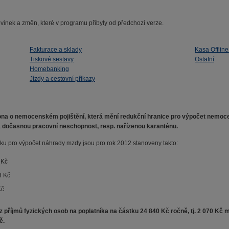
vinek a změn, které v programu přibyly od předchozí verze.
Fakturace a sklady
Kasa Offlin
Tiskové sestavy
Ostatní
Homebanking
Jízdy a cestovní příkazy
kona o nemocenském pojištění, která mění redukční hranice pro výpočet nemo
 dočasnou pracovní neschopnost, resp. nařízenou karanténu.
u pro výpočet náhrady mzdy jsou pro rok 2012 stanoveny takto:
 Kč
8 Kč
Kč
z příjmů fyzických osob na poplatníka na částku 24 840 Kč ročně, tj. 2 070 Kč 
ě.