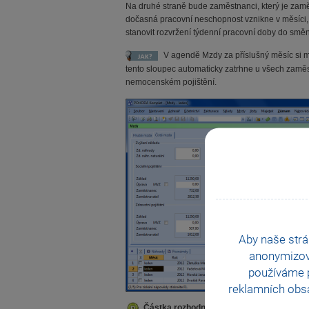
Na druhé straně bude zaměstnanci, který je zam
dočasná pracovní neschopnost vznikne v měsíci,
stanovit rozvržení týdenní pracovní doby do směn
V agendě Mzdy za příslušný měsíc si 
tento sloupec automaticky zatrhne u všech zamě
nemocenském pojištění.
Aby naše strá
anonymizo
používáme p
reklamních obsa
Částka rozhodného příjmu pro účast na ne