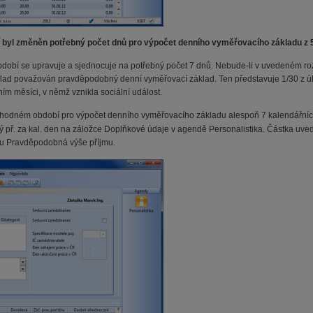
byl změněn potřebný počet dnů pro výpočet denního vyměřovacího základu z 5
bdobí se upravuje a sjednocuje na potřebný počet 7 dnů. Nebude-li v uvedeném r
lad považován pravděpodobný denní vyměřovací základ. Ten představuje 1/30 z úh
 měsíci, v němž vznikla sociální událost.
zhodném období pro výpočet denního vyměřovacího základu alespoň 7 kalendářních 
 př. za kal. den na záložce Doplňkové údaje v agendě Personalistika. Částka uvede
ku Pravděpodobná výše příjmu.