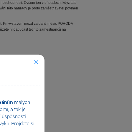
neschopnosti. Ovšem jen v případech, když tato
ání této náhrady je proto zaměstnavatel povinen
mit. Při vystavení mezd za daný měsíc POHODA
ůžete hlídat účast těchto zaměstnanců na
ováním
malých
mí, a tak je
í úspěšnosti
klí. Projděte si
 Kč.