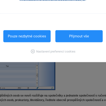
dná se o tzv. zaměstnání malého rozsahu. Při výkonu takového zaměstnání je zaměst
sáhne alespoň uvedené částky.
Pouze nezbytné cookies
Přijmout vše
Nastavení preferencí cookies
ištěných osob se nově rozšiřuje na společníky a jednatele společností s ruč
kých osob, prokuristy, likvidátory, ředitele obecně prospěšných společností a