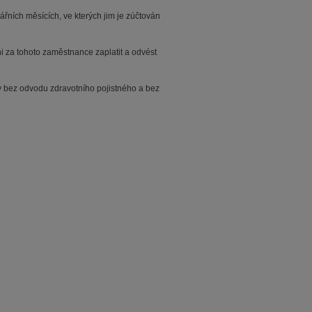
řních měsících, ve kterých jim je zúčtován
 za tohoto zaměstnance zaplatit a odvést
py bez odvodu zdravotního pojistného a bez