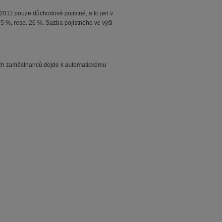
2011 pouze důchodové pojistné, a to jen v
25 %, resp. 26 %. Sazba pojistného ve výši
cích zaměstnanců dojde k automatickému