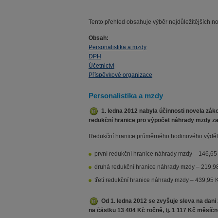
Tento přehled obsahuje výběr nejdůležitějších no
Obsah:
Personalistika a mzdy
DPH
Účetnictví
Příspěvkové organizace
Personalistika a mzdy
1. ledna 2012 nabyla účinnosti novela zá
redukční hranice pro výpočet náhrady mzdy za
Redukční hranice průměrného hodinového výdělk
první redukční hranice náhrady mzdy – 146,65
druhá redukční hranice náhrady mzdy – 219,9
třetí redukční hranice náhrady mzdy – 439,95 
Od 1. ledna 2012 se zvyšuje sleva na dani 
na částku 13 404 Kč ročně, tj. 1 117 Kč měsíčn