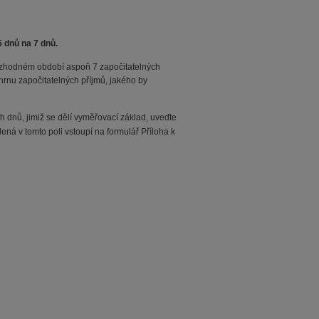
 dnů na 7 dnů.
ozhodném období aspoň 7 započitatelných
rnu započitatelných příjmů, jakého by
dnů, jimiž se dělí vyměřovací základ, uveďte
ná v tomto poli vstoupí na formulář Příloha k