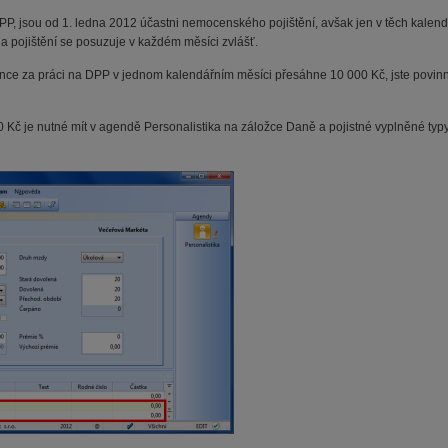
PP, jsou od 1. ledna 2012 účastni nemocenského pojištění, avšak jen v těch kalendá
na pojištění se posuzuje v každém měsíci zvlášť.
e za práci na DPP v jednom kalendářním měsíci přesáhne 10 000 Kč, jste povinni
0 Kč je nutné mít v agendě Personalistika na záložce Daně a pojistné vyplněné ty