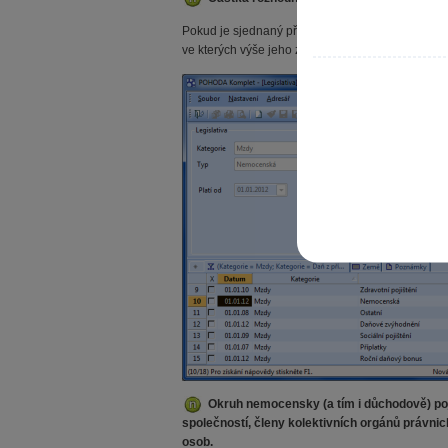
Pokud je sjednaný příjem nižší než 2 500 Kč, je
ve kterých výše jeho započitatelného příjmu do
Okruh nemocensky (a tím i důchodově) poj
společností, členy kolektivních orgánů právnic
osob.