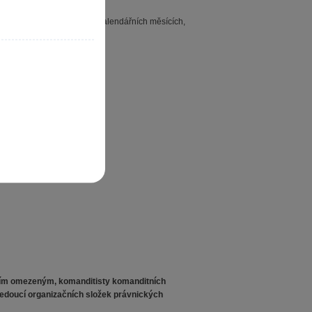
nanec pojištěn jen v těch kalendářních měsících,
ením omezeným, komanditisty komanditních
 vedoucí organizačních složek právnických