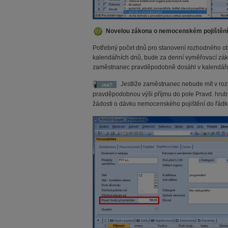
Novelou zákona o nemocenském pojištění 
Potřebný počet dnů pro stanovení rozhodného o
kalendářních dnů, bude za denní vyměřovací zák
zaměstnanec pravděpodobně dosáhl v kalendářním
Jestliže zaměstnanec nebude mít v ro
pravděpodobnou výši příjmu do pole Pravd. hrubý
žádosti o dávku nemocenského pojištění do řád