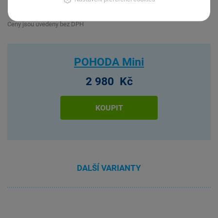
Nejvýhodnější
varianta
Ceny jsou uvedeny bez DPH
POHODA Mini
2 980 Kč
KOUPIT
DALŠÍ VARIANTY