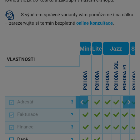
rovnou vložit do košíku a zakoupit v našem e-shopu.
S výběrem správné varianty vám pomůžeme i na dálku
– zarezervujte si termín bezplatné
online konzultace
.
Mini
Lite
Jazz
Sta
VLASTNOSTI
POHODA SQL
POHODA E1
POHODA
POHODA
POHODA
POHODA
Adresář
A
A
A
A
A
A
?
Fakturace
A
A
A
A
A
A
?
Finance
A
A
A
A
A
A
?
Daně
A
A
N
N
N
A
?