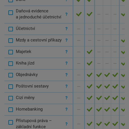
Daňová evidence
A
A
N
N
N
A
?
a jednoduché účetnictví
Účetnictví
N
N
N
N
N
N
?
Mzdy a cestovní příkazy
N
N
N
N
N
A
?
Majetek
N
A
N
N
N
A
?
Kniha jízd
N
A
N
N
N
A
?
Objednávky
N
A
A
A
A
A
?
Poštovní sestavy
N
A
A
A
A
A
?
Cizí měny
N
A
A
A
A
A
?
Homebanking
N
A
A
A
A
A
?
Přístupová práva –
N
A
A
A
A
A
?
základní funkce