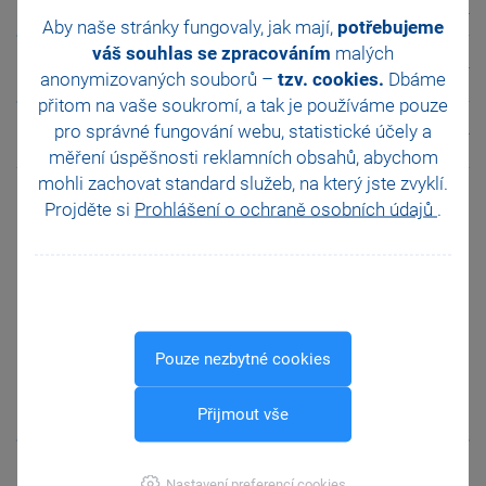
Sklady – další funkce
N
N
N
N
A
N
?
Aby naše stránky fungovaly, jak mají,
potřebujeme
váš souhlas se zpracováním
malých
Internetové obchody –
N
N
N
N
A
N
?
anonymizovaných souborů –
tzv. cookies.
Dbáme
další funkce
přitom na vaše soukromí, a tak je
používáme pouze
Uživatelská rozšíření
pro správné fungování webu, statistické účely a
N
N
N
N
A
N
?
programu
měření úspěšnosti reklamních obsahů, abychom
mohli zachovat standard služeb, na který jste zvyklí.
Projděte si
Prohlášení o ochraně osobních údajů
.
POTVRDIT VÝBĚR
Pouze nezbytné cookies
Přijmout vše
Nastavení preferencí cookies