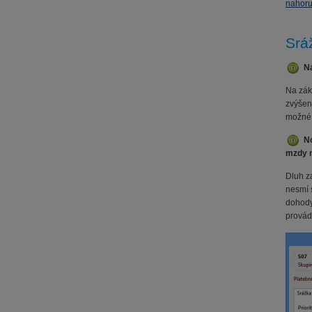
nahor
Srá
Na
Na zák
zvýšen
možné 
N
mzdy n
Dluh z
nesmí 
dohody
provád