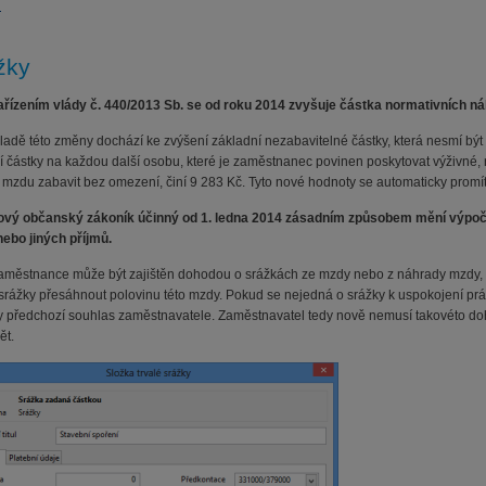
u
žky
řízením vlády č. 440/2013 Sb. se od roku 2014 zvyšuje částka normativních ná
ladě této změny dochází ke zvýšení základní nezabavitelné částky, která nesmí bý
í částky na každou další osobu, které je zaměstnanec povinen poskytovat výživné, 
mzdu zabavit bez omezení, činí 9 283 Kč. Tyto nové hodnoty se automaticky prom
ový občanský zákoník účinný od 1. ledna 2014 zásadním způsobem mění výpoče
ebo jiných příjmů.
aměstnance může být zajištěn dohodou o srážkách ze mzdy nebo z náhrady mzdy,
srážky přesáhnout polovinu této mzdy. Pokud se nejedná o srážky k uspokojení prá
 předchozí souhlas zaměstnavatele. Zaměstnavatel tedy nově nemusí takovéto do
ět.