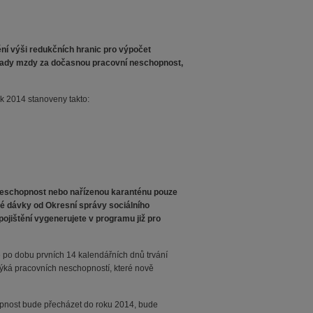
ní výši redukčních hranic pro výpočet
rady mzdy za dočasnou pracovní neschopnost,
k 2014 stanoveny takto:
eschopnost nebo nařízenou karanténu pouze
ké dávky od Okresní správy sociálního
ojištění vygenerujete v programu již pro
po dobu prvních 14 kalendářních dnů trvání
ýká pracovních neschopností, které nově
pnost bude přecházet do roku 2014, bude