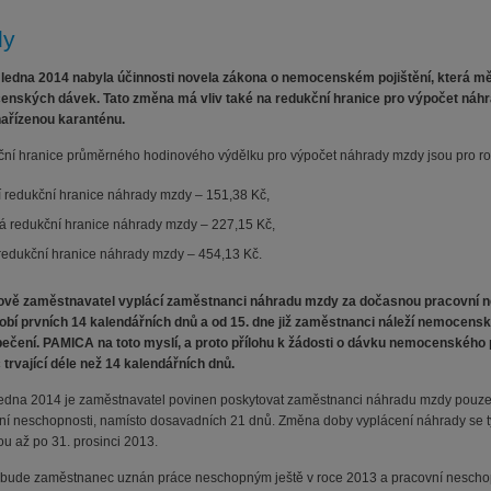
dy
 ledna 2014 nabyla účinnosti novela zákona o nemocenském pojištění, která mě
nských dávek. Tato změna má vliv také na redukční hranice pro výpočet náh
nařízenou karanténu.
ní hranice průměrného hodinového výdělku pro výpočet náhrady mzdy jsou pro ro
í redukční hranice náhrady mzdy – 151,38 Kč,
á redukční hranice náhrady mzdy – 227,15 Kč,
í redukční hranice náhrady mzdy – 454,13 Kč.
ově zaměstnavatel vyplácí zaměstnanci náhradu mzdy za dočasnou pracovní n
obí prvních 14 kalendářních dnů a od 15. dne již zaměstnanci náleží nemocens
ečení. PAMICA na toto myslí, a proto přílohu k žádosti o dávku nemocenského p
trvající déle než 14 kalendářních dnů.
ledna 2014 je zaměstnavatel povinen poskytovat zaměstnanci náhradu mzdy pouze 
ní neschopnosti, namísto dosavadních 21 dnů. Změna doby vyplácení náhrady se t
ou až po 31. prosinci 2013.
bude zaměstnanec uznán práce neschopným ještě v roce 2013 a pracovní nescho