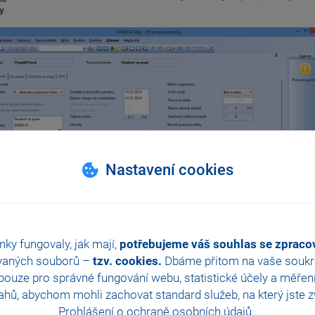
y
.
Nastavení cookies
nky fungovaly, jak mají,
potřebujeme váš souhlas se zprac
 roku 2014 se zvyšuje limit pro uplatnění srážkové daně zvláštní sazbou u za
vaných souborů –
tzv. cookies.
Dbáme přitom na vaše soukro
áno prohlášení poplatníka k dani. Ke zvýšení dochází z 5 000 Kč na 10 000 Kč 
pouze příjmů plynoucích z dohod o provedení práce.
ouze pro správné fungování webu, statistické účely a měřen
hů, abychom mohli zachovat standard služeb, na který jste zvy
Pokud nebude mít zaměstnanec v agendě
Personalistika
na záložce
Daně a p
Prohlášení o ochraně osobních údajů
.
šení)
, bude mu z příjmů z dohod o provedení práce nepřevyšujících v kalendářním