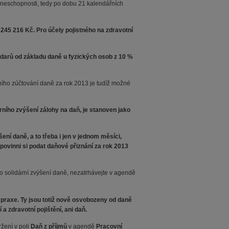
 neschopnosti, tedy po dobu 21 kalendářních
 245 216 Kč. Pro účely pojistného na zdravotní
t darů od základu daně u fyzických osob z 10 %
čního zúčtování daně za rok 2013 je tudíž možné
rního zvýšení zálohy na daň, je stanoven jako
í daně, a to třeba i jen v jednom měsíci,
ovinni si podat daňové přiznání za rok 2013
 solidární zvýšení daně, nezatrhávejte v agendě
u praxe. Ty jsou totiž nově osvobozeny od daně
a zdravotní pojištění, ani daň.
žení v poli
Daň z příjmů
v agendě
Pracovní