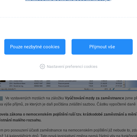
ní sazbou. Nadále pak už nebude nutné na záložku
Daně a pojistné
nastavovat typ
 provede výpočet srážkové daně z dohody o provedení práce automaticky.
Pouze nezbytné cookies
Přijmout vše
Nastavení preferencí cookies
Ve vystavených mzdách na záložku
Vyúčtování mzdy za zaměstnance
jsme př
a výše příjmů, ze kterých je daň počítána zvláštní sazbou. Částku vypočtené daně 
ovela zákona o nemocenském pojištění ruší tzv. krátkodobé zaměstnání a měn
stnání malého rozsahu.
iem pro posouzení účasti zaměstnance na nemocenském pojištění již nebude to, zd
než 14 kalendářních dnů. Tato nová legislativní změna nemá žádný vliv na funkčn