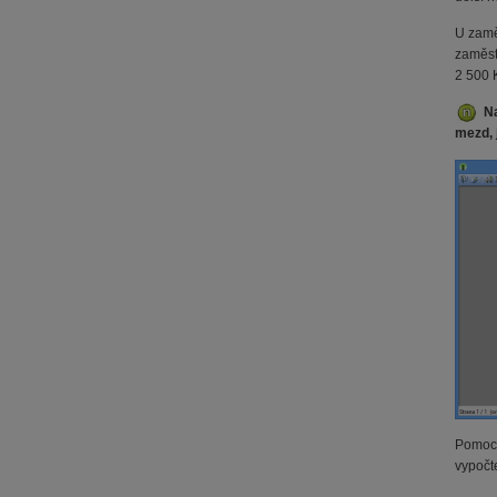
U zamě
zaměst
2 500 
N
mezd, 
Pomocí
vypočt