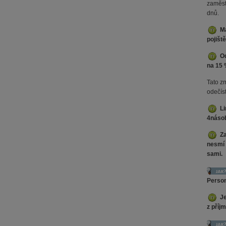
zaměst
dnů.
Ma
pojišt
Od
na 15 
Tato z
odečís
Li
4násob
Za
nesmí 
sami.
Person
Je
z příj