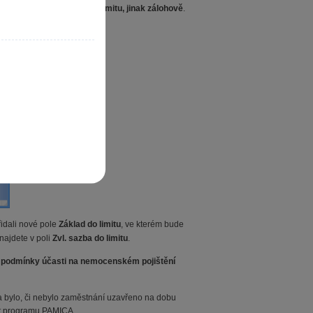
zdanit zvláštní sazbou do limitu, jinak zálohově
.
idali nové pole
Základ do limitu
, ve kterém bude
najdete v poli
Zvl. sazba do limitu
.
í podmínky účasti na nemocenském pojištění
a bylo, či nebylo zaměstnání uzavřeno na dobu
ost programu PAMICA.