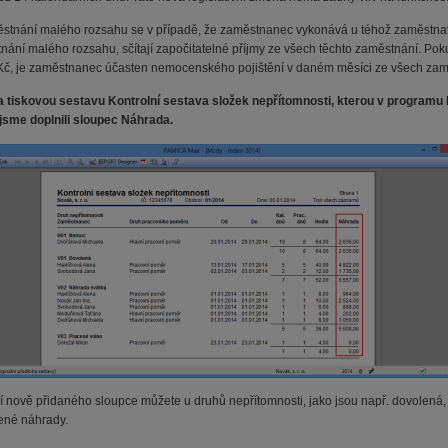
stnání malého rozsahu se v případě, že zaměstnanec vykonává u téhož zaměstnav
nání malého rozsahu, sčítají započitatelné příjmy ze všech těchto zaměstnání. Po
Kč, je zaměstnanec účasten nemocenského pojištění v daném měsíci ze všech za
a tiskovou sestavu Kontrolní sestava složek nepřítomnosti, kterou v program
jsme doplnili sloupec Náhrada.
 nově přidaného sloupce můžete u druhů nepřítomnosti, jako jsou např. dovolená,
ené náhrady.