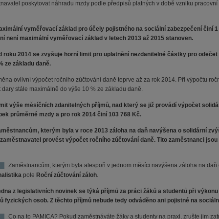
navatel poskytovat náhradu mzdy podle předpisů platných v době vzniku pracovní
ximální vyměřovací základ pro účely pojistného na sociální zabezpečení činí 1
ění není maximální vyměřovací základ v letech 2013 až 2015 stanoven.
 roku 2014 se zvyšuje horní limit pro uplatnění nezdanitelné částky pro odeče
% ze základu daně.
měna ovlivní výpočet ročního zúčtování daně teprve až za rok 2014. Při výpočtu ro
t dary stále maximálně do výše 10 % ze základu daně.
mit výše měsíčních zdanitelných příjmů, nad který se již provádí výpočet solidá
ek průměrné mzdy a pro rok 2014 činí 103 768 Kč.
městnancům, kterým byla v roce 2013 záloha na daň navýšena o solidární zvýšen
zaměstnavatel provést výpočet ročního zúčtování daně. Tito zaměstnanci jsou p
Zaměstnancům, kterým byla alespoň v jednom měsíci navýšena záloha na daň o
alistika
pole
Roční zúčtování záloh
.
dna z legislativních novinek se týká příjmů za práci žáků a studentů při výkon
mů fyzických osob. Z těchto příjmů nebude tedy odváděno ani pojistné na sociální 
Co na to PAMICA? Pokud zaměstnáváte žáky a studenty na praxi, zrušte jim zatr