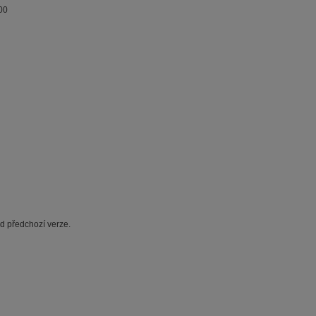
00
od předchozí verze.