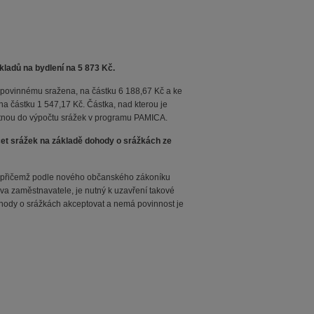
kladů na bydlení na 5 873 Kč.
t povinnému sražena, na částku 6 188,67 Kč a ke
na částku 1 547,17 Kč. Částka, nad kterou je
ítnou do výpočtu srážek v programu PAMICA.
t srážek na základě dohody o srážkách ze
 přičemž podle nového občanského zákoníku
va zaměstnavatele, je nutný k uzavření takové
hody o srážkách akceptovat a nemá povinnost je