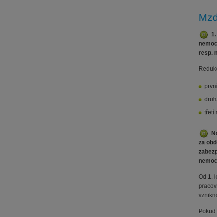
Mz
1.
nemoce
resp. 
Redukč
prvn
druh
třet
N
za obd
zabezp
nemoc 
Od 1. 
pracov
vznikn
Pokud 