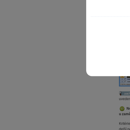
zvlášt
PAMICA
uveden
N
u zamě
Kritér
delší 