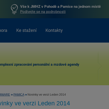
Vše k JMHZ v Pohodě a Pamice na jednom místě
Podívejte se na podrobnosti
pora
Ke stažení
Kontakty
mplexní zpracování personální a mzdové agendy
MWARE
PAMICA
Novinky ve verzi Leden 2014
inky ve verzi Leden 2014