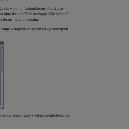
atele v jednom kalendářním měsíci více
kud úhrn těchto příjmů dosáhne výše alespoň
městnání malého rozsahu.
u PAMICA najdete v agendách vystavených
 nemoc nebo placené volno, zkontrolovat výši