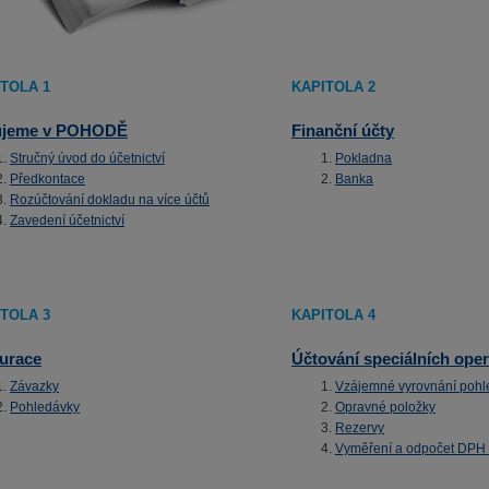
TOLA 1
KAPITOLA 2
ujeme v POHODĚ
Finanční účty
Stručný úvod do účetnictví
Pokladna
Předkontace
Banka
Rozúčtování dokladu na více účtů
Zavedení účetnictví
TOLA 3
KAPITOLA 4
urace
Účtování speciálních oper
Závazky
Vzájemné vyrovnání pohl
Pohledávky
Opravné položky
Rezervy
Vyměření a odpočet DPH př