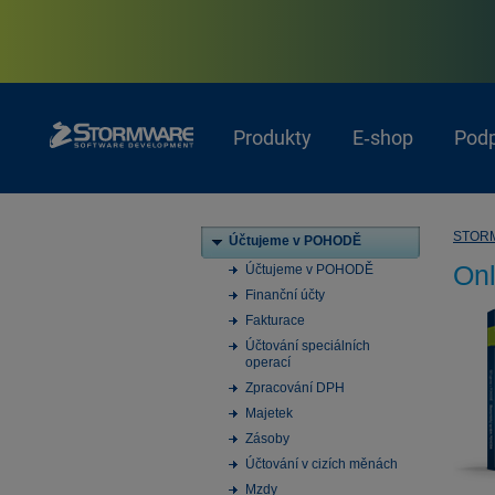
Produkty
E‑shop
Pod
STOR
Účtujeme v POHODĚ
On
Účtujeme v POHODĚ
Finanční účty
Fakturace
Účtování speciálních
operací
Zpracování DPH
Majetek
Zásoby
Účtování v cizích měnách
Mzdy