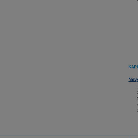
KAPI
Nevý