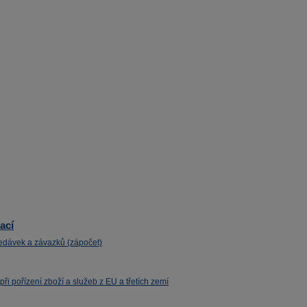
ací
edávek a závazků (zápočet)
i pořízení zboží a služeb z EU a třetích zemí