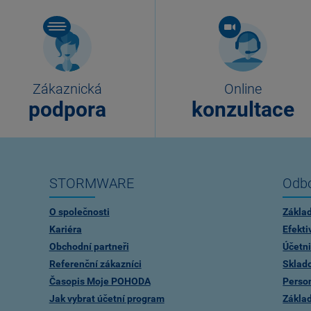
Zákaznická
Online
podpora
konzultace
STORMWARE
Odbo
O společnosti
Zákla
Kariéra
Efekti
Obchodní partneři
Účetni
Referenční zákazníci
Sklad
Časopis Moje POHODA
Person
Jak vybrat účetní program
Zákla