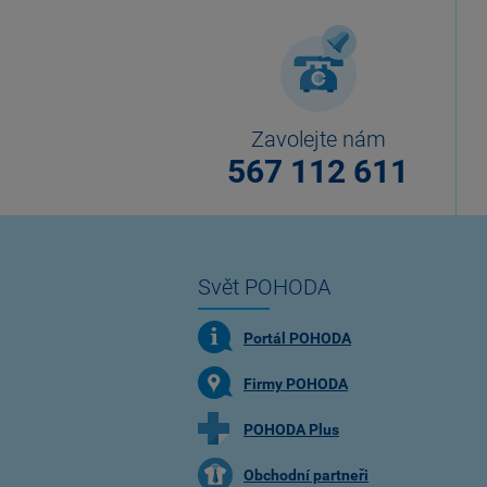
Zavolejte nám
567 112 611
Svět POHODA
Portál POHODA
Firmy POHODA
POHODA Plus
Obchodní partneři