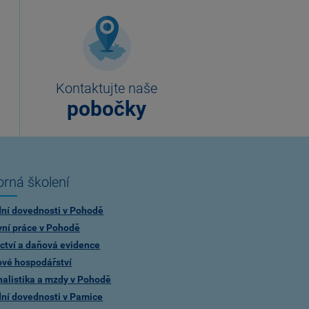
Kontaktujte naše
pobočky
rná školení
dní dovednosti v Pohodě
vní práce v Pohodě
ctví a daňová evidence
ové hospodářství
alistika a mzdy v Pohodě
dní dovednosti v Pamice