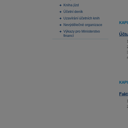
Kniha jízd
Účetní deník
Uzavírání účetních knih
KAPI
Nevýdělečné organizace
Výkazy pro Ministerstvo
Účt
financí
KAPI
Fakt