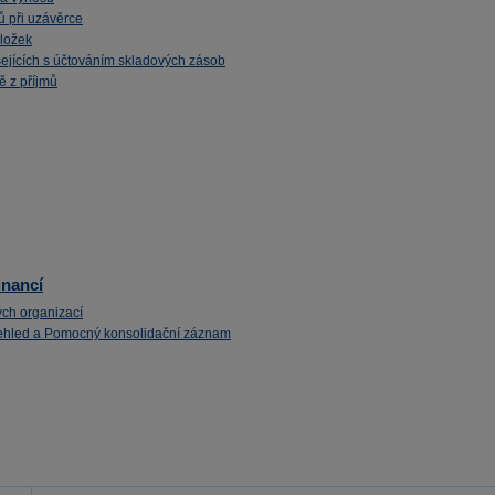
ů při uzávěrce
ložek
sejících s účtováním skladových zásob
ě z příjmů
inancí
ých organizací
ehled a Pomocný konsolidační záznam