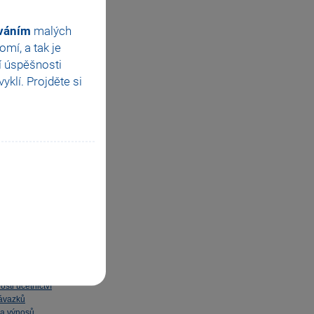
účty
ováním
malých
mí, a tak je
í úspěšnosti
klí. Projděte si
osti účetnictví
závazků
 a výnosů