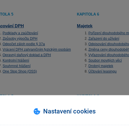
TOLA 5
KAPITOLA 6
acování DPH
Majetek
Podklady a zaúčtování
Pořízení dlouhodobého m
Způsoby výpočtu DPH
Zařazení do užívání
Odpočet záloh podle § 37a
Odpisování dlouhodobéh
Vrácení DPH zahraničním fyzickým osobám
Změna ceny dlouhodobéh
Opravný daňový doklad a DPH
Vyřazování dlouhodobého
Kontrolní hlášení
Soubor movitých věcí
Souhrnné hlášení
Drobný majetek
One Stop Shop (OSS)
Účtování leasingu
TOLA 7
KAPITOLA 8
oby
Účtování v cizích měnách
Nastavení cookies
Ocenění zásob
Zvláštní situace
Účtování zásob
Faktury v cizí měně
Časový posun faktury a pohybu zásob
Likvidace v cizí měně