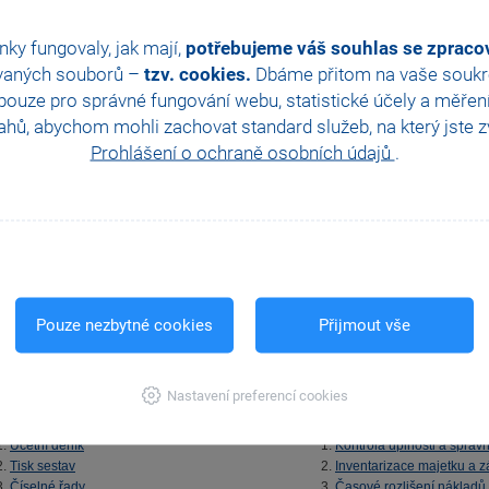
Účtování způsobem A
Zálohy v cizí měně
Účtování způsobem B
Převody mezi finančními 
nky fungovaly, jak mají,
potřebujeme váš souhlas se zprac
Zaúčtování tržeb z agendy Prodejky
vaných souborů –
tzv. cookies.
Dbáme přitom na vaše soukro
Inventura skladových zásob
ouze pro správné fungování webu, statistické účely a měřen
hů, abychom mohli zachovat standard služeb, na který jste zvy
Prohlášení o ochraně osobních údajů
.
TOLA 9
KAPITOLA 10
y
Kniha jízd
Mzdy
Kniha jízd
Složitější případy
Cestovní příkazy
Elektronické odesílání dat
Pouze nezbytné cookies
Přijmout vše
TOLA 11
KAPITOLA 12
Nastavení preferencí cookies
ní deník
Uzavírání účetních knih
Účetní deník
Kontrola úplnosti a správn
Tisk sestav
Inventarizace majetku a 
Číselné řady
Časové rozlišení nákladů