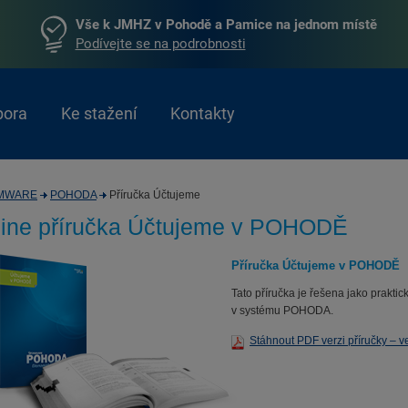
Vše k JMHZ v Pohodě a Pamice na jednom místě
Podívejte se na podrobnosti
pora
Ke stažení
Kontakty
MWARE
POHODA
Příručka Účtujeme
line příručka Účtujeme v POHODĚ
Příručka Účtujeme v POHODĚ
Tato příručka je řešena jako praktic
v systému POHODA.
Stáhnout PDF verzi příručky – 