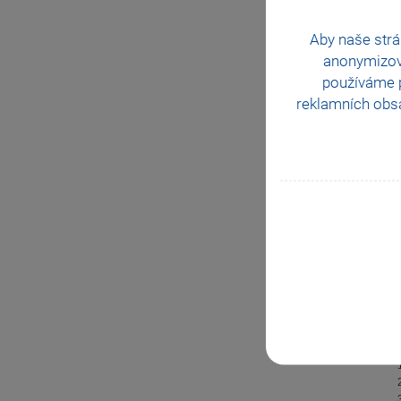
Aby naše strá
anonymizo
používáme p
reklamních obsa
KAPI
Mzd
KAPI
Účet