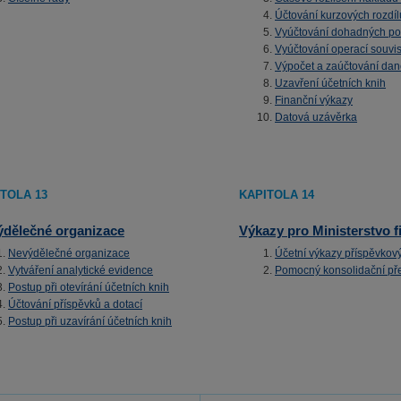
Účtování kurzových rozdíl
Vyúčtování dohadných po
Vyúčtování operací souvi
Výpočet a zaúčtování dan
Uzavření účetních knih
Finanční výkazy
Datová uzávěrka
TOLA 13
KAPITOLA 14
dělečné organizace
Výkazy pro Ministerstvo f
Nevýdělečné organizace
Účetní výkazy příspěvkov
Vytváření analytické evidence
Pomocný konsolidační př
Postup při otevírání účetních knih
Účtování příspěvků a dotací
Postup při uzavírání účetních knih