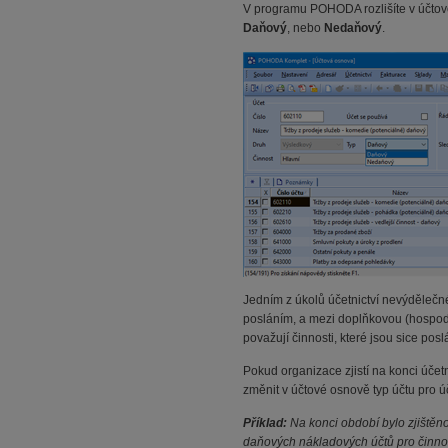
V programu POHODA rozlišíte v účto
Daňový
, nebo
Nedaňový
.
Jedním z úkolů
účetnictví nevýdělečn
posláním, a mezi doplňkovou (hospodá
považují činnosti, které jsou sice pos
Pokud organizace zjistí na konci úče
změnit v účtové osnově typ účtu pro ú
Příklad:
Na konci období bylo zjištěno,
daňových nákladových účtů pro činno