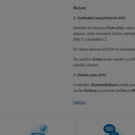
Řešení:
1. Vyhledání analytických účtů
Klikněte do sloupce
Číslo účtu
, náze
přesně, nebo neznámé číslice nahradi
třídy 5 s analytikou 2.
Po stisku klávesy ENTER se záznamy, 
Na záložce
Dotaz
bude uveden použitý
záložku dotazu.
2. Změna typu účtu
V nabídce
Záznam/Editace
zvolte po
zvolte
Daňový
a potvrďte tlačítkem
O
Nahoru