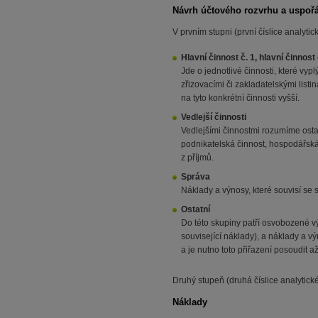
Návrh účtového rozvrhu a uspořá
V prvním stupni (první číslice analytic
Hlavní činnost č. 1, hlavní činnost 
Jde o jednotlivé činnosti, které vyp
zřizovacími či zakladatelskými listi
na tyto konkrétní činnosti vyšší.
Vedlejší činnosti
Vedlejšími činnostmi rozumíme ostat
podnikatelská činnost, hospodářská 
z příjmů.
Správa
Náklady a výnosy, které souvisí se
Ostatní
Do této skupiny patří osvobozené vý
související náklady), a náklady a v
a je nutno toto přiřazení posoudit 
Druhý stupeň (druhá číslice analytick
Náklady