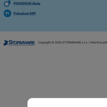
POHODOVÁ škola
Pohodové ERP
Copyright ©
2026
STORMWARE s.r.o. | Všechna prá