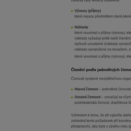
závěrky byly vedeny odděleně:
Výnosy (
příjmy)
které nejsou předmětem daně,které
Náklady
které souvisejí s příjmy (výnosy), 
náklady vyžadují ještě další členění
daňově uznatelné (náklady vynalože
náklady vynaložené na dosažení, zaj
které souvisejí s příjmy (výnosy), 
Členění podle jednotlivých činno
Činnosti vyvíjené nevýdělečnou organi
Hlavní činnost
– jednotlivé činnost
Ostatní činnosti
– označují se různ
podnikatelská činnost, doplňková č
Vzhledem k tomu, že při výpočtu daňov
zohlednit tento požadavek při konstru
předpisech), aby byla v závěru roku