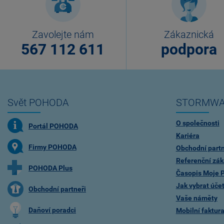
Zavolejte nám
Zákaznická
567 112 611
podpora
Svět POHODA
STORMWA
O společnosti
Portál POHODA
Kariéra
Firmy POHODA
Obchodní partn
Referenční zák
POHODA Plus
Časopis Moje
Jak vybrat úče
Obchodní partneři
Vaše náměty
Daňoví poradci
Mobilní faktu