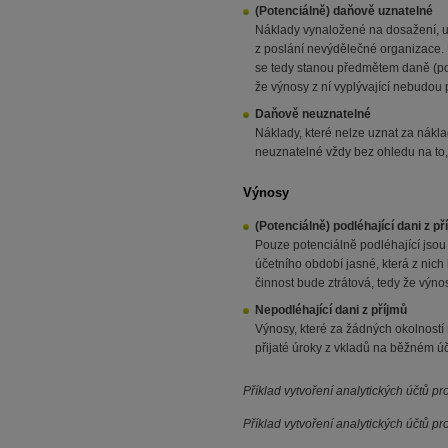
(Potenciálně) daňově uznatelné
Náklady vynaložené na dosažení, udr
z poslání nevýdělečné organizace. U
se tedy stanou předmětem daně (poto
že výnosy z ní vyplývající nebudou
Daňově neuznatelné
Náklady, které nelze uznat za nákla
neuznatelné vždy bez ohledu na to, 
Výnosy
(Potenciálně) podléhající dani z př
Pouze potenciálně podléhající jsou v
účetního období jasné, která z nich
činnost bude ztrátová, tedy že výn
Nepodléhající dani z příjmů
Výnosy, které za žádných okolnost
přijaté
úroky z vkladů na běžném úč
Příklad vytvoření analytických účtů p
Příklad vytvoření analytických účtů pr