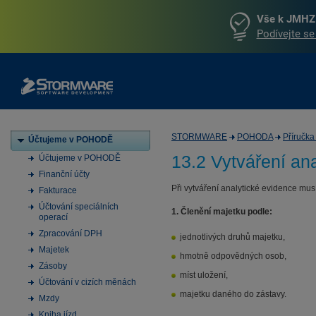
Vše k JMHZ 
Podívejte se
STORMWARE
POHODA
Příručk
Účtujeme v POHODĚ
13.2 Vytváření an
Účtujeme v POHODĚ
Finanční účty
Při vytváření analytické evidence musí
Fakturace
Účtování speciálních
1. Členění majetku
podle:
operací
Zpracování DPH
jednotlivých druhů majetku,
Majetek
hmotně odpovědných osob,
Zásoby
míst uložení,
Účtování v cizích měnách
majetku daného do zástavy.
Mzdy
Kniha jízd