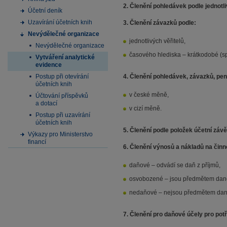
2. Členění
pohledávek
podle jednotl
Účetní deník
Uzavírání účetních knih
3. Členění závazků podle:
Nevýdělečné organizace
jednotlivých věřitelů,
Nevýdělečné organizace
časového hlediska – krátkodobé (sp
Vytváření analytické
evidence
Postup při otevírání
4. Členění pohledávek,
závazků, pen
účetních knih
v české měně,
Účtování příspěvků
a dotací
v cizí měně.
Postup při uzavírání
účetních knih
5.
Členění podle položek účetní záv
Výkazy pro Ministerstvo
financí
6. Členění výnosů a nákladů na činn
daňové – odvádí se daň z příjmů,
osvobozené – jsou předmětem daně,
nedaňové – nejsou předmětem dan
7. Členění pro daňové účely pro potř