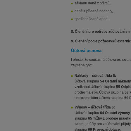
základu daně z příjmů,
daně z přidané hodnoty,
spotřební daně apod.
8. Členění pro potřeby zúčtování s i
9. Členění podle požadavků externích
Účtová osnova
I přesto, že současná účtová osnova s
zejména tyto:
Náklady – účtová třída 5:
Účtová skupina
54 Ostatní náklady
vzniknout.Účtová skupina
55 Odpis
prodej majetku.Účtová skupina
58 
soukromníkům.Účtová skupina
59
D
Výnosy – účtová třída 6:
Účtová skupina
64 Ostatní výnosy
skupina
65
Tržby z prodeje majet
zahrnuje účty pro zaúčtování přija
skupina
69 Provozní dotace
.