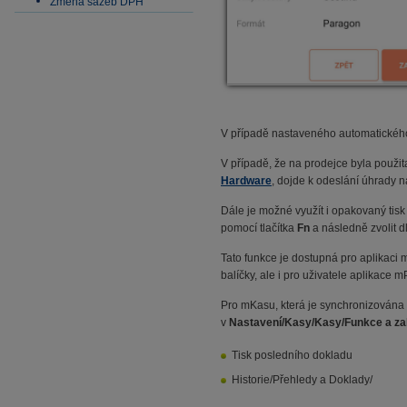
Změna sazeb DPH
V případě nastaveného automatického t
V případě, že na prodejce byla použi
Hardware
, dojde k odeslání úhrady n
Dále je možné využít i opakovaný tisk
pomocí tlačítka
Fn
a následně zvolit d
Tato funkce je dostupná pro aplikac
balíčky, ale i pro uživatele aplikace
Pro mKasu, která je synchronizován
v
Nastavení/Kasy/Kasy/Funkce a za
Tisk posledního dokladu
Historie/Přehledy a Doklady/