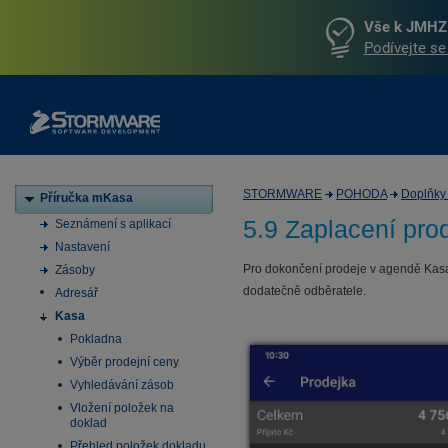
Vše k JMHZ 
Podívejte se
STORMWARE
POHODA
Doplňky
Příručka mKasa
5.9 Zaplacení pro
Seznámení s aplikací
Nastavení
Pro dokončení prodeje v agendě Kasa 
Zásoby
dodatečně odběratele.
Adresář
Kasa
Pokladna
Výběr prodejní ceny
Vyhledávání zásob
Vložení položek na
doklad
Přehled položek dokladu