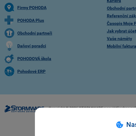
Kariéra
Firmy POHODA
Obchodní partn
Referenční zák
POHODA Plus
Časopis Moje
Jak vybrat úče
Obchodní partneři
Vaše náměty
Daňoví poradci
Mobilní faktu
POHODOVÁ škola
Pohodové ERP
Copyright ©
2026
STORMWARE s.r.o. | Všechna prá
Nas