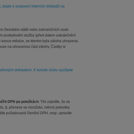
 dojde k vystavení interních dokladů na
ném členském státě nebo zahraničních osob
ým poskytnutím služby (před datem uskutečnění
do konce měsíce, ve kterém byla záloha uhrazena.
ouze na uhrazenou část zálohy. Částky si
 daňových dokladech. K tomuto účelu využijete
ěřit DPH po položkách
. Tím zajistíte, že se
u, tj. přenese se množství, měrná jednotka
díte požadované členění DPH, resp. upravíte