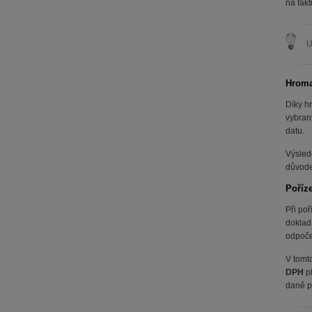
na fakt
U
Hroma
Díky h
vybran
datu.
Výsled
důvodec
Poříz
Při poř
doklad
odpoče
V tomt
DPH
pl
daně p