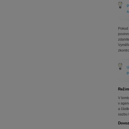
P
s
Pokud 
povinn
zdanit
Vyměře
zkontro
U
p
Režim
V tomt
v age
a část
sazbu
Dovoz