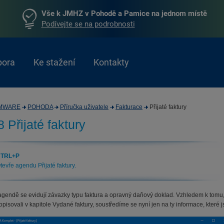
Vše k JMHZ v Pohodě a Pamice na jednom místě
Podívejte se na podrobnosti
pora
Ke stažení
Kontakty
MWARE
POHODA
Příručka uživatele
Fakturace
Přijaté faktury
8 Přijaté faktury
TRL+P
tevře agendu Přijaté faktury.
 agendě se evidují závazky typu faktura a opravný daňový doklad. Vzhledem k tomu, 
pisovali v kapitole Vydané faktury, soustředíme se nyní jen na ty informace, které