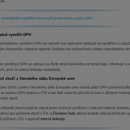
uře.
 hromadného vyměření lze použít pouze jednu sazbu DPH.
dně vyměřit DPH
romadnému vyměření DPH lze vytvořit více daňových dokladů na vyměření a odpoč
ým záznamům v tabulce agendy. Doklady lze vystavit buď s datem zdanitelného pln
ek vyměření DPH se zobrazí na čtvrté straně průvodce ve formě logu. Informuje o po
h, proč se interní doklady nevystavily.
ení zboží z členského státu Evropské unie
ízení zboží z jiného členského státu Evropské unie vzniká plátci DPH povinnost při
 se sazbou DPH platnou v ČR a tuto daň uvést do přiznání k dani z přidané hodnot
t této daně.
o případě doporučujeme vybrat první možnost vyměření z celkové hodnoty dokladu,
atnou pro pořízené zboží v ČR, a
číselnou řadu
, kterou budete chtít používat pro
ři pořízení z EU v agendě
Interní doklady
.