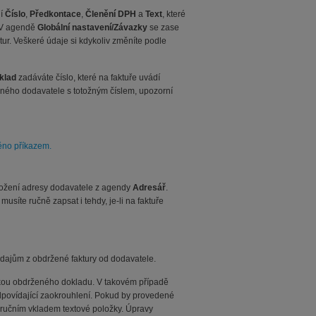
lí
Číslo
,
Předkontace
,
Členění DPH
a
Text
, které
 V agendě
Globální nastavení/Závazky
se zase
ur. Veškeré údaje si kdykoliv změníte podle
klad
zadáváte číslo, které na faktuře uvádí
jného dodavatele s totožným číslem, upozorní
ěno příkazem.
vložení adresy dodavatele z agendy
Adresář
.
síte ručně zapsat i tehdy, je-li na faktuře
 údajům z obdržené faktury od dodavatele.
stkou obdrženého dokladu. V takovém případě
dpovídající zaokrouhlení. Pokud by provedené
 ručním vkladem textové položky. Úpravy