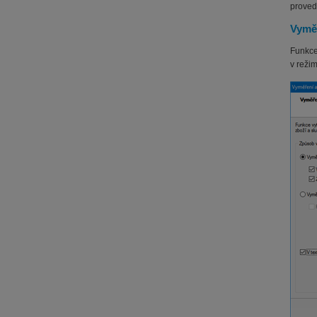
proved
Vymě
Funkce 
v reži