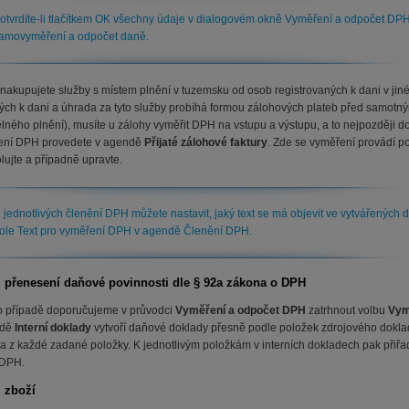
otvrdíte-li tlačítkem OK všechny údaje v dialogovém okně Vyměření a odpočet DPH,
amovyměření a odpočet daně.
nakupujete služby s místem plnění v tuzemsku od osob registrovaných k dani v ji
ých k dani a úhrada za tyto služby probíhá formou zálohových plateb před samotn
elného plnění), musíte u zálohy vyměřit DPH na vstupu a výstupu, a to nejpozději 
ní DPH provedete v agendě
Přijaté zálohové faktury
. Zde se vyměření provádí p
lujte a případně upravte.
 jednotlivých členění DPH můžete nastavit, jaký text se má objevit ve vytvářených
ole Text pro vyměření DPH v agendě Členění DPH.
 přenesení daňové povinnosti dle § 92a zákona o DPH
o případě doporučujeme v průvodci
Vyměření a odpočet DPH
zatrhnout volbu
Vym
ndě
Interní doklady
vytvoří daňové doklady přesně podle položek zdrojového doklad
ka z každé zadané položky. K jednotlivým položkám v interních dokladech pak přiřa
 DPH.
 zboží