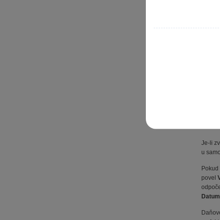
U prvn
a datu
můžete
DPH. P
vedlej
Druhá 
doklad
doklad
Z
n
Je-li z
u sam
Pokud 
povel
odpoče
Datum
Daňové