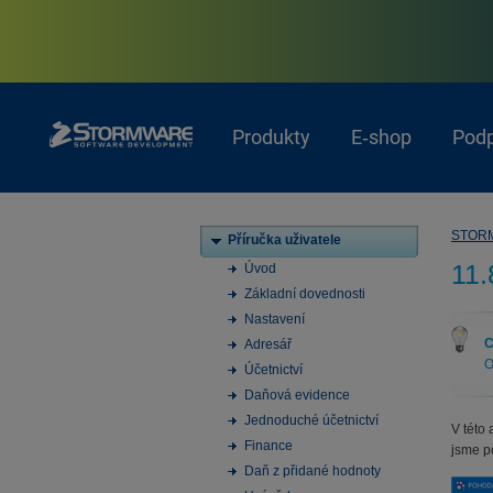
Produkty
E‑shop
Pod
STOR
Příručka uživatele
11.
Úvod
Základní dovednosti
Nastavení
C
Adresář
O
Účetnictví
Daňová evidence
Jednoduché účetnictví
V této
Finance
jsme po
Daň z přidané hodnoty