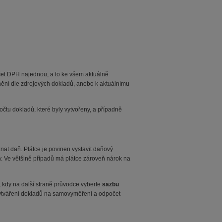
et DPH najednou, a to ke všem aktuálně
ění dle zdrojových dokladů, anebo k aktuálnímu
čtu dokladů, které byly vytvořeny, a případně
znat daň. Plátce je povinen vystavit daňový
y. Ve většině případů má plátce zároveň nárok na
 kdy na další straně průvodce vyberte
sazbu
 vytváření dokladů na samovyměření a odpočet