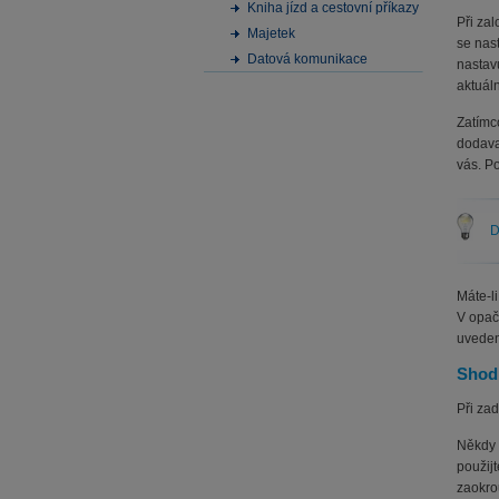
Kniha jízd a cestovní příkazy
Při za
Majetek
se nas
Datová komunikace
nastav
aktuáln
Zatímc
dodava
vás. P
D
Máte-l
V opač
uveden
Shod
Při zad
Někdy 
použij
zaokro