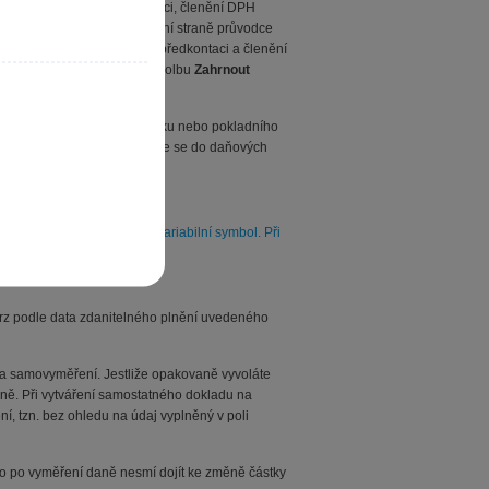
zbu DPH, nastavit předkontaci, členění DPH
ad na odpočet DPH. Na první straně průvodce
dé sazby DPH vybrat jinou předkontaci a členění
váno samostatně, zatrhněte volbu
Zahrnout
 z navýšené částky.
até faktury, ostatního závazku nebo pokladního
innosti a zakázky
. Tyto údaje se do daňových
pole Text interního dokladu variabilní symbol. Při
kurz podle data zdanitelného plnění uvedeného
na samovyměření. Jestliže opakovaně vyvoláte
aně. Při vytváření samostatného dokladu na
, tzn. bez ohledu na údaj vyplněný v poli
o po vyměření daně nesmí dojít ke změně částky