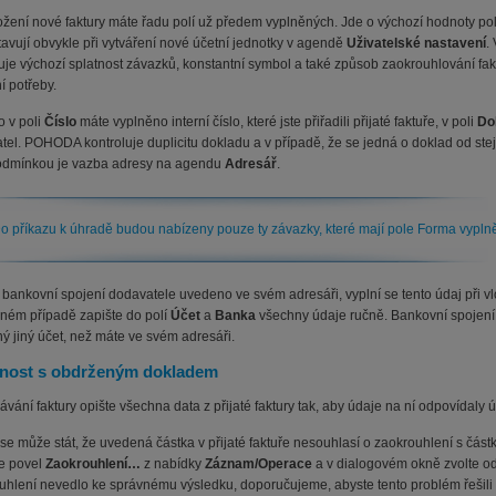
ložení nové faktury máte řadu polí už předem vyplněných. Jde o výchozí hodnoty po
tavují obvykle při vytváření nové účetní jednotky v agendě
Uživatelské nastavení
.
uje výchozí splatnost závazků, konstantní symbol a také způsob zaokrouhlování fakt
í potřeby.
o v poli
Číslo
máte vyplněno interní číslo, které jste přiřadili přijaté faktuře, v poli
Do
tel. POHODA kontroluje duplicitu dokladu a v případě, že se jedná o doklad od ste
odmínkou je vazba adresy na agendu
Adresář
.
o příkazu k úhradě budou nabízeny pouze ty závazky, které mají pole Forma vypln
i bankovní spojení dodavatele uvedeno ve svém adresáři, vyplní se tento údaj při 
ném případě zapište do polí
Účet
a
Banka
všechny údaje ručně. Bankovní spojení mu
ý jiný účet, než máte ve svém adresáři.
nost s obdrženým dokladem
ávání faktury opište všechna data z přijaté faktury tak, aby údaje na ní odpovídaly
se může stát, že uvedená částka v přijaté faktuře nesouhlasí o zaokrouhlení s čá
te povel
Zaokrouhlení…
z nabídky
Záznam/Operace
a v dialogovém okně zvolte o
uhlení nevedlo ke správnému výsledku, doporučujeme, abyste tento problém řešili