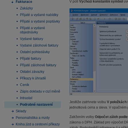
V poli
Výchozí konstantní symbol
uv
Fakturace
Zakázky
Přijaté a vydané nabídky
Přijaté a vydané poptávky
Přijaté a vydané
objednávky
Vydané faktury
Vydané zálohové faktury
Ostatní pohledávky
Přijaté faktury
Přijaté zálohové faktury
Ostatní závazky
Příkazy k úhradě
Ceník
Zápis dokladu v cizí měně
Intrastat
Jestliže zatrhnete volbu
V položkách 
Podrobné nastavení
jednotková cena a sleva. V opačném p
Sklady
Zatržením volby
Odpočet záloh podle
Personalistika a mzdy
zákona o DPH. Základ pro výpočet DPH
Kniha jízd a cestovní příkazy
záloh. Podrobnější informace (i s př