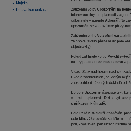
Majetek
Zatržením volby
Upozornění na pohle
Datová komunikace
tolerované dny po splatnosti v agend
odběratele v agendě
Adresář
. Na zá
upozornění se zobrazí také při vystav
Zatržením volby
Vytvoření variabiln
zálohové faktury přenese do pole Var.
objednávky).
Pokud zatrhnete volbu
Povolit vytvo
faktury posunout do budoucnosti zapsán
V části
Zaokrouhlování
nastavte zaok
Uveďte zaokrouhlení, se kterým nejča
zaokrouhlení některých dokladů odlišn
Do pole
Upozornění
zapište text, kt
v termínu splatnosti. Text se vytiskn
s příkazem k úhradě
.
Pole
Penále %
slouží k zadávání pro
pole
Min. výše penále
zapište minimá
poli, k vystavení penalizační faktury 