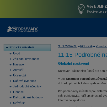
Vše k JMHZ 
Podívejte se
STORMWARE
POHODA
Příručka
Příručka uživatele
11.15 Podrobné n
Úvod
Základní dovednosti
Globální nastavení
Nastavení
Adresář
Nastavení základních údajů pro pohl
Účetnictví
V poli
Splatnost pohledávek/závazk
Daňová evidence
dokladu připočítá k datu vystavení/z
Jednoduché účetnictví
Pro pohledávky můžete v poli
Tolerov
Finance
vaši pohledávku, jejíž splatnost už 
Daň z přidané hodnoty
tolerované splatnosti.
Uzávěrka