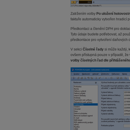
Zatržením volby
Po uložení hotovostn
faktuře automaticky vytvořen hradicí 
Předkontaci a členění DPH pro dokla
Tyto údaje budete potřebovat, až pou
předkontace pro vytvoření daňových do
V sekci
Číselné řady
si může každý, k
ovšem přístupná pouze v případě, že
volby číselných řad dle přihlášenéh