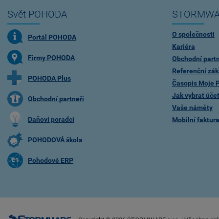
Svět POHODA
STORMWA
O společnosti
Portál POHODA
Kariéra
Firmy POHODA
Obchodní partn
Referenční zák
POHODA Plus
Časopis Moje
Jak vybrat úče
Obchodní partneři
Vaše náměty
Daňoví poradci
Mobilní faktu
POHODOVÁ škola
Pohodové ERP