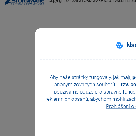
Copyright ©
2026
STORMWARE s.r.o. | Všechna prá
Nas
Aby naše stránky fungovaly, jak mají,
p
anonymizovaných souborů –
tzv. c
používáme pouze pro správné fungová
reklamních obsahů, abychom mohli zachova
Prohlášení o