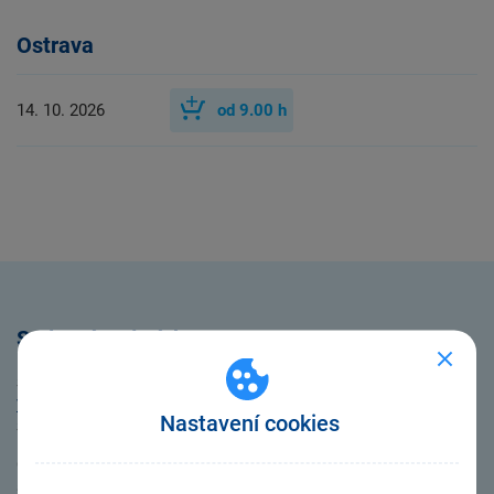
Ostrava
14. 10. 2026
od
9.00
h
Smluvní podmínky
Školení jsou organizována podle
Všeobecných obchodních podmínek
společnosti
Nastavení cookies
STORMWARE s.r.o.
Ceny standardizovaných kurzů jsou platné pro jednoho účastníka
a jsou uvedeny bez DPH. Změnit termín kurzu nebo stornovat