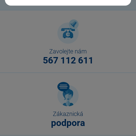
Zavolejte nám
567 112 611
Zákaznická
podpora