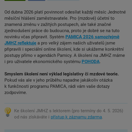
Od dubna 2026 platí povinnost odesílat každý měsíc Jednotné
měsíční hlášení zaměstnavatele. Pro (mzdové) účetní to
znamená změnu v zažitých postupech, ale také značné
zjednodušení práce do budoucna, proto je dobré se na tuto
novinku včas připravit. Systém
PAMICA 2026 samozřejmě
JMHZ reflektuje
a pro velký zájem našich uživatelů jsme
připravili i speciální online školení, kde si ukážeme konkrétní
postupy přímo v agendách Pamicy. A školení na JMHZ máme
i pro uživatele ekonomického systému
POHODA
.
Smyslem školení není výklad legislativy či mzdové teorie.
Pokud vás ale v jeho průběhu napadne jakákoliv otázka
k funkčnosti programu PAMICA, rádi vám vaše dotazy
zodpovíme.
Ke školení JMHZ s lektorem (pro termíny do 4. 5. 2026)
od nás získáváte i
přístup k záznamu zdarma
.