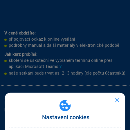
V ceně obdržíte:
připojovací odkaz k online vysílání
podrobný manuál a další materiály v elektronické podobě
Jak kurz probíhá:
školení se uskuteční ve vybraném termínu online přes
aplikaci Microsoft Teams
?
naše setkání bude trvat asi 2–3 hodiny (dle počtu účastníků)
Kapacita školení JMHZ s lektorem se rychle plní, a tak jsme
připravili možnost koupit si jeho záznam.
Nastavení cookies