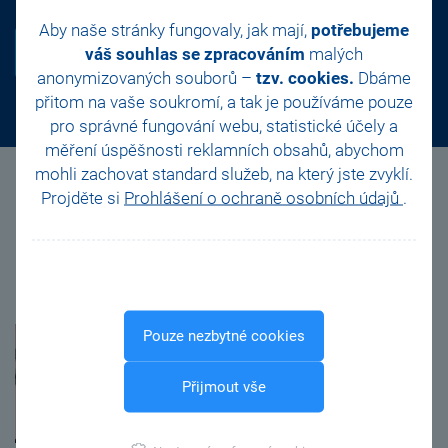
Aby naše stránky fungovaly, jak mají,
potřebujeme
ZJISTIT VÍCE
váš souhlas se zpracováním
malých
anonymizovaných souborů –
tzv. cookies.
Dbáme
přitom na vaše soukromí, a tak je
používáme pouze
pro správné fungování webu, statistické účely a
měření úspěšnosti reklamních obsahů, abychom
mohli zachovat standard služeb, na který jste zvyklí.
Projděte si
Prohlášení o ochraně osobních údajů
.
Kdo vás školením provede?
Marta Lukácsová
Pouze nezbytné cookies
Senior konzultant na pobočce v Praze
Přijmout vše
Marta ve své vlastní praxi již řadu let
vede účetnictví a zpracovává mzdy
několika živnostníkům i větším firmám,