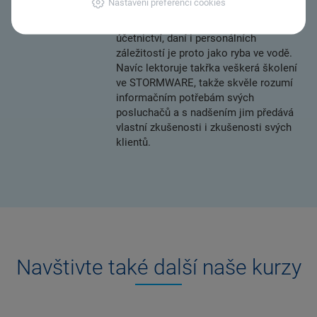
Nastavení preferencí cookies
plátcům i neplátcům DPH, se
zaměstnanci i bez nich. Ve světě
účetnictví, daní i personálních
záležitostí je proto jako ryba ve vodě.
Navíc lektoruje takřka veškerá školení
ve STORMWARE, takže skvěle rozumí
informačním potřebám svých
posluchačů a s nadšením jim předává
vlastní zkušenosti i zkušenosti svých
klientů.
Navštivte také další naše kurzy