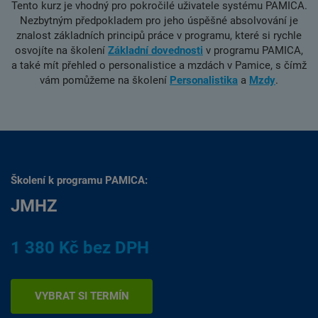
Tento kurz je vhodný pro pokročilé uživatele systému PAMICA.
Nezbytným předpokladem pro jeho úspěšné absolvování je
znalost základních principů práce v programu, které si rychle
osvojíte na školení
Základní dovednosti
v programu PAMICA,
a také mít přehled o personalistice a mzdách v Pamice, s čímž
vám pomůžeme na školení
Personalistika
a
Mzdy
.
Školení k programu PAMICA:
JMHZ
1 380 Kč bez DPH
VYBRAT SI TERMÍN