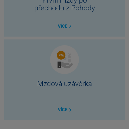
První mzdy po
přechodu z Pohody
VÍCE
Mzdová uzávěrka
VÍCE