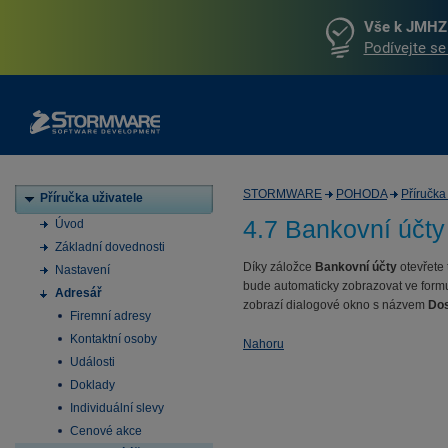
Vše k JMHZ 
Podívejte se
STORMWARE
POHODA
Příručka
Příručka uživatele
4.7 Bankovní účty
Úvod
Základní dovednosti
Díky záložce
Bankovní účty
otevřete
Nastavení
bude automaticky zobrazovat ve formu
Adresář
zobrazí dialogové okno s názvem
Dos
Firemní adresy
Kontaktní osoby
Nahoru
Události
Doklady
Individuální slevy
Cenové akce