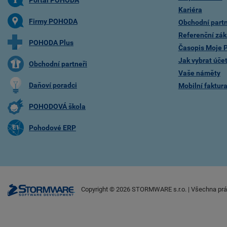
Portál POHODA
Kariéra
Firmy POHODA
Obchodní partn
Referenční zák
POHODA Plus
Časopis Moje
Jak vybrat úče
Obchodní partneři
Vaše náměty
Daňoví poradci
Mobilní faktu
POHODOVÁ škola
Pohodové ERP
Copyright ©
2026
STORMWARE s.r.o. | Všechna prá