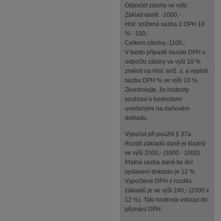
Odpočet zálohy ve výši:
Základ daně: -1000,-
Hist. snížená sazba 2 DPH 10
%: -100,-
Celkem záloha:-1100,-
V tomto případě musíte DPH u
odpočtu zálohy ve výši 10 %
změnit na Hist. sníž. s. a vyplnit
sazbu DPH % ve výši 10 %.
Zkontrolujte, že hodnoty
souhlasí s hodnotami
uvedenými na daňovém
dokladu.
Výpočet při použití § 37a:
Rozdíl základů daně je kladný
ve výši 2000,- (3000 - 1000).
Platná sazba daně ke dni
vystavení dokladu je 12 %.
Vypočtené DPH z rozdílu
základů je ve výši 240,- (2000 x
12 %). Tato hodnota vstoupí do
přiznání DPH.