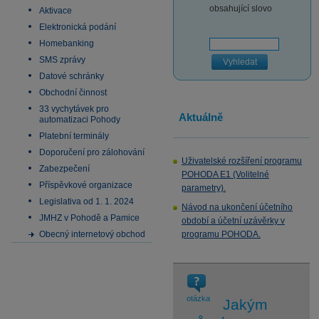
obsahující slovo
Aktivace
Elektronická podání
Homebanking
SMS zprávy
Vyhledat
Datové schránky
Obchodní činnost
33 vychytávek pro
Aktuálně
automatizaci Pohody
Platební terminály
Doporučení pro zálohování
Uživatelské rozšíření programu
Zabezpečení
POHODA E1 (Volitelné
Příspěvkové organizace
parametry).
Legislativa od 1. 1. 2024
Návod na ukončení účetního
JMHZ v Pohodě a Pamice
období a účetní uzávěrky v
Obecný internetový obchod
programu POHODA.
otázka
Jakým