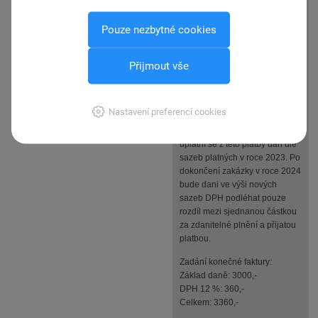
daně, DPH 10 % 100,- a
celkem 1100,-. Daňový doklad
Pouze nezbytné cookies
ze zálohy vystaven ve stejné
výši v roce 2023.
Přijmout vše
Konečná faktura vystavená v
roce 2024 je ve výši 3000 ,-
základ daně, DPH 12 % 360,-.
Nastavení preferencí cookies
Pokud dojde k situaci, že
záloha byla přijata v roce 2023,
uplatní se z této platby daň dle
sazeb platných v roce 2023. Po
dokončení zakázky v roce 2024
bude dani ve výši nových
sazeb DPH podléhat pouze
rozdíl mezi sjednanou částkou
za zdanitelné plnění a přijatou
platbou.
Zadání konečné faktury:
Základ daně: 3000,-
DPH 12 %: 360,-
Celkem: 3360,-