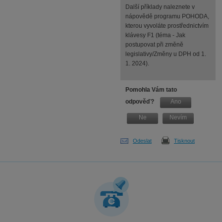
Další příklady naleznete v
nápovědě programu POHODA,
kterou vyvoláte prostřednictvím
klávesy F1 (téma - Jak
postupovat při změně
legislativy/Změny u DPH od 1.
1. 2024).
Pomohla Vám tato
odpověď?
Ano
Ne
Nevím
Odeslat
Tisknout