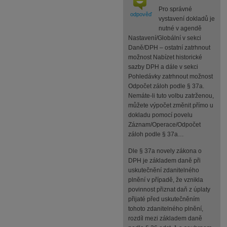
Pro správné
odpověď
vystavení dokladů je
nutné v agendě
Nastavení/Globální v sekci
Daně/DPH – ostatní zatrhnout
možnost Nabízet historické
sazby DPH a dále v sekci
Pohledávky zatrhnout možnost
Odpočet záloh podle § 37a.
Nemáte-li tuto volbu zatrženou,
můžete výpočet změnit přímo u
dokladu pomocí povelu
Záznam/Operace/Odpočet
záloh podle § 37a…
Dle § 37a novely zákona o
DPH je základem daně při
uskutečnění zdanitelného
plnění v případě, že vznikla
povinnost přiznat daň z úplaty
přijaté před uskutečněním
tohoto zdanitelného plnění,
rozdíl mezi základem daně