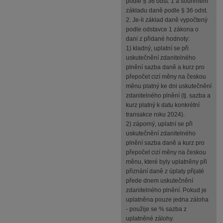
podle § 36 odst. 1 a souhrnem
základu daně podle § 36 odst.
2. Je-li základ daně vypočtený
podle odstavce 1 zákona o
dani z přidané hodnoty:
1) kladný, uplatní se při
uskutečnění zdanitelného
plnění sazba daně a kurz pro
přepočet cizí měny na českou
měnu platný ke dni uskutečnění
zdanitelného plnění (tj. sazba a
kurz platný k datu konkrétní
transakce roku 2024).
2) záporný, uplatní se při
uskutečnění zdanitelného
plnění sazba daně a kurz pro
přepočet cizí měny na českou
měnu, které byly uplatněny při
přiznání daně z úplaty přijaté
přede dnem uskutečnění
zdanitelného plnění. Pokud je
uplatněna pouze jedna záloha
- použije se % sazba z
uplatněné zálohy.