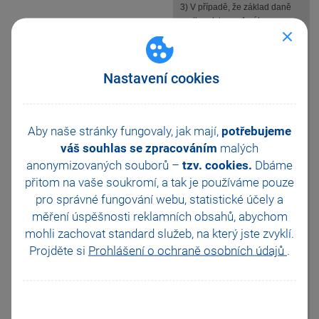
3) V případě, že základ daně
podle odstavce 1 zákona o
dani z přidané hodnoty je
záporný a pro výpočet daně při
přijetí úplat přede dnem
Nastavení cookies
uskutečnění zdanitelného
plnění byly uplatněny různé
sazby daně, uplatní se při
uskutečnění zdanitelného
Aby naše stránky fungovaly, jak mají,
potřebujeme
plnění tytéž sazby daně, a to
pro tu část z přijaté úplaty,
váš souhlas se zpracováním
malých
kterou vznikl nebo byl navýšen
anonymizovaných souborů –
tzv. cookies.
Dbáme
kladný rozdíl mezi souhrnem
přitom na vaše soukromí, a tak je
používáme pouze
základů daně podle § 36 odst.
pro správné fungování webu, statistické účely a
2 a základem daně podle § 36
odst. 1 zákona o dani z přidané
měření úspěšnosti reklamních obsahů, abychom
hodnoty. Obdobně se
mohli zachovat standard služeb, na který jste zvyklí.
postupuje, byly-li uplatněny
Projděte si
Prohlášení o ochraně osobních údajů
.
různé kurzy pro přepočet cizí
měny na českou měnu.
Příklad:
Vydaná zálohová faktura v roce
2023 ve výši 1000,- základ