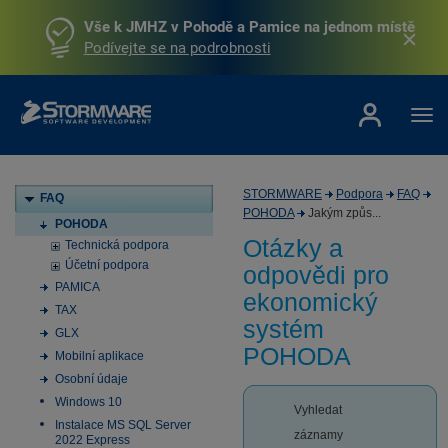
Vše k JMHZ v Pohodě a Pamice na jednom místě
Podívejte se na podrobnosti
STORMWARE
Podpora
FAQ
FAQ
POHODA
Jakým způs...
POHODA
Otázky a
Technická podpora
Účetní podpora
odpovědi pro
PAMICA
ekonomický
TAX
systém
GLX
POHODA
Mobilní aplikace
Osobní údaje
Windows 10
Vyhledat
Instalace MS SQL Server
záznamy
2022 Express