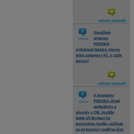
zobrazit odpověď
Umožňuje
program
otázka
POHODA
vytisknout fakturu, kterou
mám zadanou v Kč, v cizím
jazyce?
zobrazit odpověď
V programu
POHODA účtuji
otázka
pohledávky a
závazky v CM. Jestliže
dojde při likvidaci ke
kurzovému rozdílu, zaúčtuje
se mi kurzový rozdíl na účet,