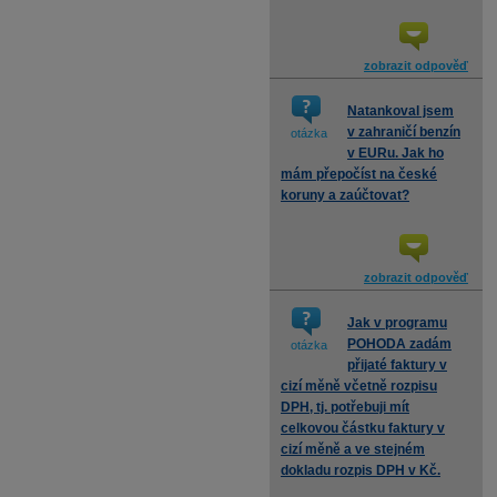
zobrazit odpověď
Natankoval jsem
v zahraničí benzín
otázka
v EURu. Jak ho
mám přepočíst na české
koruny a zaúčtovat?
zobrazit odpověď
Jak v programu
POHODA zadám
otázka
přijaté faktury v
cizí měně včetně rozpisu
DPH, tj. potřebuji mít
celkovou částku faktury v
cizí měně a ve stejném
dokladu rozpis DPH v Kč.