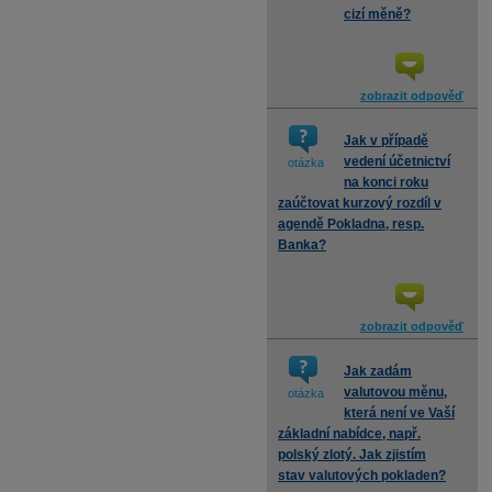
cizí měně?
zobrazit odpověď
Jak v případě
vedení účetnictví
otázka
na konci roku
zaúčtovat kurzový rozdíl v
agendě Pokladna, resp.
Banka?
zobrazit odpověď
Jak zadám
valutovou měnu,
otázka
která není ve Vaší
základní nabídce, např.
polský zlotý. Jak zjistím
stav valutových pokladen?