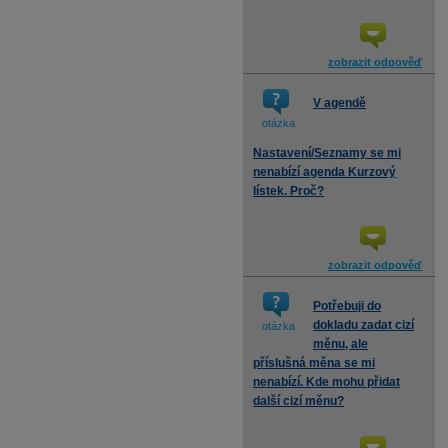
zobrazit odpověď
V agendě
otázka
Nastavení/Seznamy se mi
nenabízí agenda Kurzový
lístek. Proč?
zobrazit odpověď
Potřebuji do
dokladu zadat cizí
otázka
měnu, ale
příslušná měna se mi
nenabízí. Kde mohu přidat
další cizí měnu?