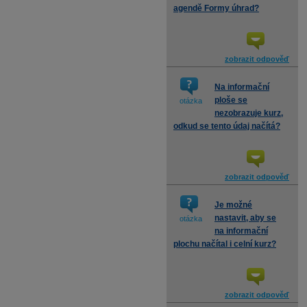
agendě Formy úhrad?
zobrazit odpověď
Na informační
ploše se
otázka
nezobrazuje kurz,
odkud se tento údaj načítá?
zobrazit odpověď
Je možné
nastavit, aby se
otázka
na informační
plochu načítal i celní kurz?
zobrazit odpověď