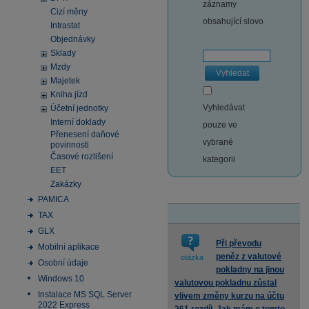
záznamy
Cizí měny
obsahující slovo
Intrastat
Objednávky
Sklady
Mzdy
Vyhledat
Majetek
Kniha jízd
Vyhledávat
Účetní jednotky
Interní doklady
pouze ve
Přenesení daňové
vybrané
povinnosti
Časové rozlišení
kategorii
EET
Zakázky
PAMICA
TAX
GLX
Při převodu
Mobilní aplikace
peněz z valutové
otázka
Osobní údaje
pokladny na jinou
Windows 10
valutovou pokladnu zůstal
Instalace MS SQL Server
vlivem změny kurzu na účtu
2022 Express