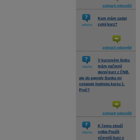
zobrazit odpověď
Kam mám zadat
celní kurz?
otázka
zobrazit odpověď
V kurzovém lístku
mám načtený
otázka
denní kurz z ČNB,
ale do agendy Banka mi
vstupuje hodnota kurzu 1.
Proč?
zobrazit odpověď
K čemu slouží
volba Použít
otázka
včerejší kurz v