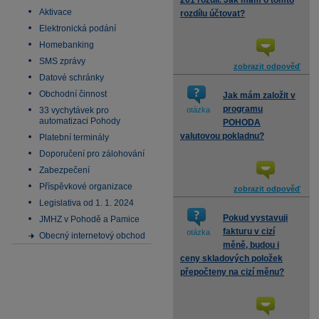
261 rozdíl. Jak mám o tomto
Aktivace
rozdílu účtovat?
Elektronická podání
Homebanking
SMS zprávy
zobrazit odpověď
Datové schránky
Obchodní činnost
Jak mám založit v
programu
33 vychytávek pro
otázka
automatizaci Pohody
POHODA
valutovou pokladnu?
Platební terminály
Doporučení pro zálohování
Zabezpečení
Příspěvkové organizace
zobrazit odpověď
Legislativa od 1. 1. 2024
Pokud vystavuji
JMHZ v Pohodě a Pamice
fakturu v cizí
otázka
Obecný internetový obchod
měně, budou i
ceny skladových položek
přepočteny na cizí měnu?