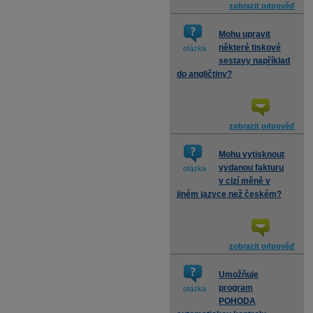
zobrazit odpověď
Mohu upravit
některé tiskové
otázka
sestavy například
do angličtiny?
zobrazit odpověď
Mohu vytisknout
vydanou fakturu
otázka
v cizí měně v
jiném jazyce než českém?
zobrazit odpověď
Umožňuje
program
otázka
POHODA