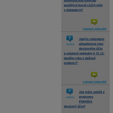
automatickou kontrolu
použitých kurzů cizích měn
v dokladech?
zobrazit odpověď
Jakým způsobem
aktualizovat stav
otázka
devizového účtu
a valutové pokladny k 31.12.
daného roku v daňové
evidenci?
zobrazit odpověď
Jak mám založit v
programu
otázka
POHODA
devizový účet?