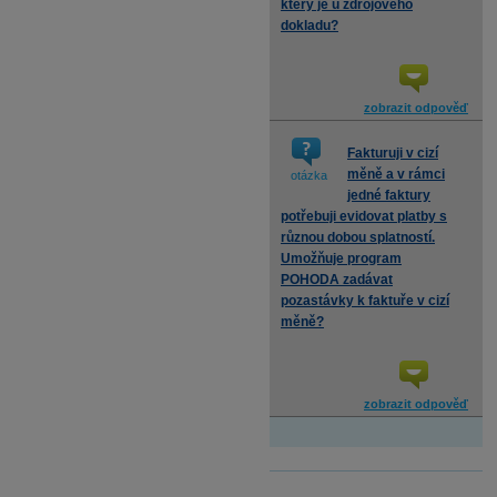
který je u zdrojového
dokladu?
zobrazit odpověď
Fakturuji v cizí
měně a v rámci
otázka
jedné faktury
potřebuji evidovat platby s
různou dobou splatností.
Umožňuje program
POHODA zadávat
pozastávky k faktuře v cizí
měně?
zobrazit odpověď