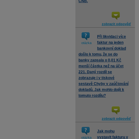
ČNB.
zobrazit odpověď
Při likvidaci více
faktur na jeden
otázka
bankovní doklad
došlo k tomu, že se do
banky zapsala o 0,01 Kč
menší částka než na účet
221. Daný rozdíl se
zobrazuje i v tiskové
sestavě Chyby v zaúčtování
dokladů. Jak mohlo dojít k
tomuto rozdílu?
zobrazit odpověď
Jak mohu
vystavit fakturu v
otázka