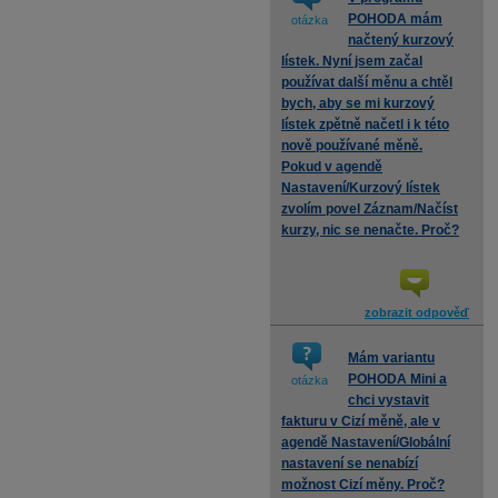
POHODA mám
otázka
načtený kurzový
lístek. Nyní jsem začal
používat další měnu a chtěl
bych, aby se mi kurzový
lístek zpětně načetl i k této
nově používané měně.
Pokud v agendě
Nastavení/Kurzový lístek
zvolím povel Záznam/Načíst
kurzy, nic se nenačte. Proč?
zobrazit odpověď
Mám variantu
POHODA Mini a
otázka
chci vystavit
fakturu v Cizí měně, ale v
agendě Nastavení/Globální
nastavení se nenabízí
možnost Cizí měny. Proč?