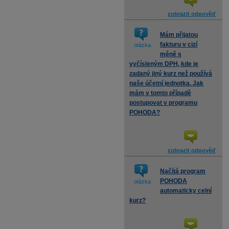
zobrazit odpověď
Mám přijatou
fakturu v cizí
otázka
měně s
vyčísleným DPH, kde je
zadaný jiný kurz než používá
naše účetní jednotka. Jak
mám v tomto případě
postupovat v programu
POHODA?
zobrazit odpověď
Načítá program
POHODA
otázka
automaticky celní
kurz?