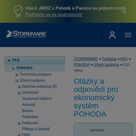
Vše k JMHZ v Pohodě a Pamice na jednom místě
Podívejte se na podrobnosti
STORMWARE
Podpora
FAQ
FAQ
POHODA
Účetní podpora
Cizí
POHODA
měny
Technická podpora
Otázky a
Účetní podpora
Daňová evidence (0)
odpovědi pro
Účetnictví
ekonomický
Souhrnné hlášení
systém
Adresář
Banka
POHODA
Pokladna
Fakturace
Příkazy k úhradě
Vyhledat
DPH