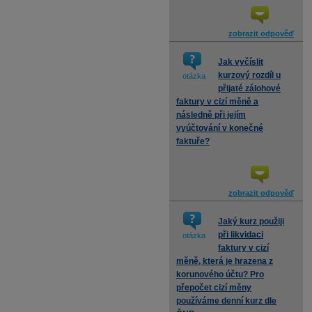
zobrazit odpověď
Jak vyčíslit
kurzový rozdíl u
otázka
přijaté zálohové
faktury v cizí měně a
následně při jejím
vyúčtování v konečné
faktuře?
zobrazit odpověď
Jaký kurz použiji
při likvidaci
otázka
faktury v cizí
měně, která je hrazena z
korunového účtu? Pro
přepočet cizí měny
používáme denní kurz dle