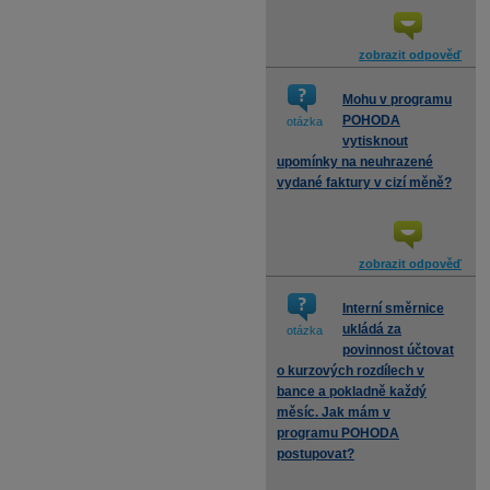
zobrazit odpověď
Mohu v programu
POHODA
otázka
vytisknout
upomínky na neuhrazené
vydané faktury v cizí měně?
zobrazit odpověď
Interní směrnice
ukládá za
otázka
povinnost účtovat
o kurzových rozdílech v
bance a pokladně každý
měsíc. Jak mám v
programu POHODA
postupovat?