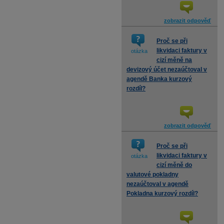
zobrazit odpověď
Proč se při
likvidaci faktury v
otázka
cizí měně na
devizový účet nezaúčtoval v
agendě Banka kurzový
rozdíl?
zobrazit odpověď
Proč se při
likvidaci faktury v
otázka
cizí měně do
valutové pokladny
nezaúčtoval v agendě
Pokladna kurzový rozdíl?