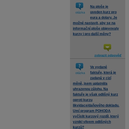
Na ploše je
uveden kurz pro
otázka
eura a dolary. Je
možné nastavit, aby se na
informační ploše objevovaly
kurzy i pro další měny?
zobrazit odpověď
Ve vydané
faktuře, která je
otázka
zadaná v cizí
měně, jsem uplatnil/a
uhrazenou zálohu. Na
faktuře je však odlišný kurz
oproti kurzu
likvidace/daňového dokladu.
Umí program POHODA
vyčíslit kurzový rozdíl, který
vznikl vlivem odlišných
kurzů?