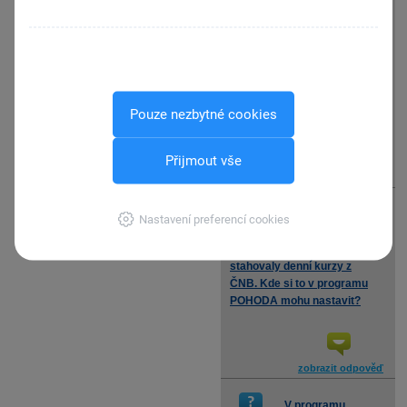
Kde si v
programu
otázka
POHODA můžu
nastavit, že pohledávky a
závazky chci účtovat
pevným kurzem?
Pouze nezbytné cookies
Přijmout vše
zobrazit odpověď
Chtěl bych, aby
Nastavení preferencí cookies
se mi
otázka
automaticky
stahovaly denní kurzy z
ČNB. Kde si to v programu
POHODA mohu nastavit?
zobrazit odpověď
V programu