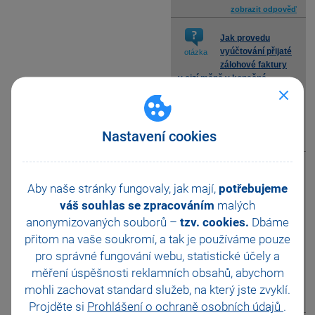
zobrazit odpověď
Jak provedu
vyúčtování přijaté
otázka
zálohové faktury
v cizí měně v konečné
faktuře v cizí měně?
Nastavení cookies
zobrazit odpověď
V Globálním
nastavení jsem si
Aby naše stránky fungovaly, jak mají,
potřebujeme
otázka
zatrhla, že
váš souhlas se zpracováním
malých
pohledávky a závazky chci
anonymizovaných souborů –
tzv. cookies.
Dbáme
účtovat pevným kurzem.
přitom na vaše soukromí, a tak je
používáme pouze
Kde si mohu pevný kurz
nastavit?
pro správné fungování webu, statistické účely a
měření úspěšnosti reklamních obsahů, abychom
mohli zachovat standard služeb, na který jste zvyklí.
Projděte si
Prohlášení o ochraně osobních údajů
.
zobrazit odpověď