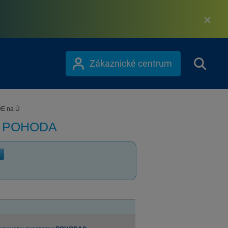
Zákaznické centrum
DE na Ú
m POHODA