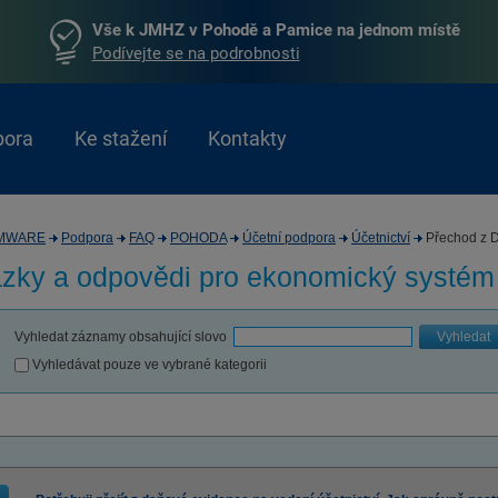
Vše k JMHZ v Pohodě a Pamice na jednom místě
Podívejte se na podrobnosti
pora
Ke stažení
Kontakty
MWARE
Podpora
FAQ
POHODA
Účetní podpora
Účetnictví
Přechod z 
zky a odpovědi pro
ekonomický systé
Vyhledat záznamy obsahující slovo
Vyhledat
Vyhledávat pouze ve vybrané kategorii