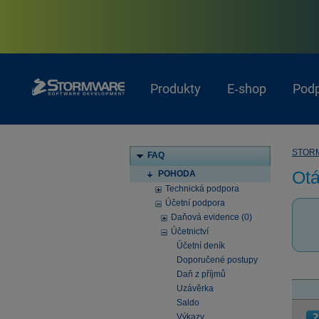
Produkty
E‑shop
Pod
STOR
FAQ
Otá
POHODA
Technická podpora
Účetní podpora
Daňová evidence (0)
Účetnictví
Účetní deník
Doporučené postupy
Daň z příjmů
Uzávěrka
Saldo
Výkazy