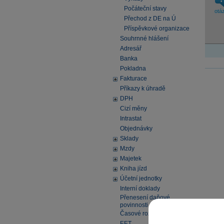
Počáteční stavy
otá
Přechod z DE na Ú
Příspěvkové organizace
Souhrnné hlášení
Adresář
Banka
Pokladna
Fakturace
Příkazy k úhradě
DPH
Cizí měny
Intrastat
Objednávky
Sklady
Mzdy
Majetek
Kniha jízd
Účetní jednotky
Interní doklady
Přenesení daňové
povinnosti
Časové rozlišení
EET