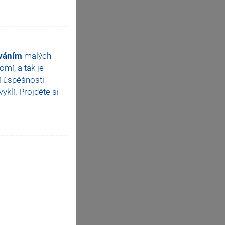
ováním
malých
mí, a tak je
í úspěšnosti
klí. Projděte si