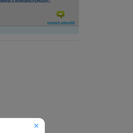
postupovat v programu POHODA?
zobrazit odpověď