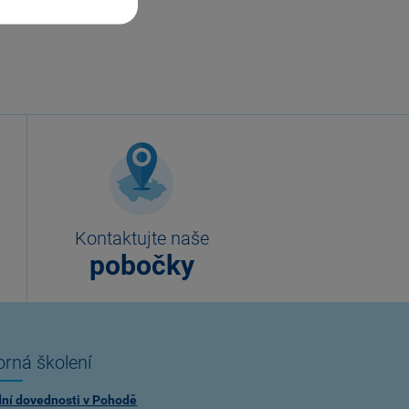
Kontaktujte naše
pobočky
rná školení
dní dovednosti v Pohodě