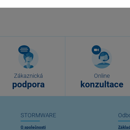
Zákaznická
Online
podpora
konzultace
STORMWARE
Odbo
O společnosti
Zákla