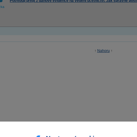
Potřebuji přejít z daňové evidence na vedení účetnictví. Jak správně 
zka
↑
Nahoru
↑