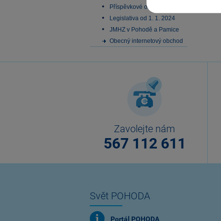
Příspěvkové organizace
Legislativa od 1. 1. 2024
JMHZ v Pohodě a Pamice
Obecný internetový obchod
Zavolejte nám
567 112 611
Svět POHODA
Portál POHODA