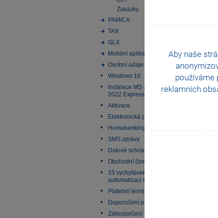
Zakázky
PAMICA
TAX
GLX
Aby naše strá
Mobilní aplikace
anonymizo
Osobní údaje
používáme p
Windows 10
Instalace MS SQL Server
reklamních obsa
2022 Express
Aktivace
Elektronická podání
Homebanking
SMS zprávy
Datové schránky
Obchodní činnost
33 vychytávek pro
automatizaci Pohody
Platební terminály
Doporučení pro zálohování
Zabezpečení