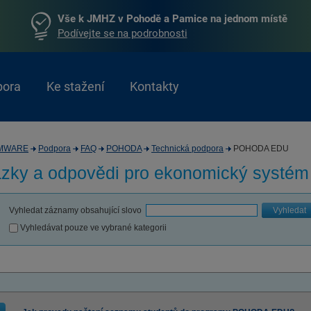
Vše k JMHZ v Pohodě a Pamice na jednom místě
Podívejte se na podrobnosti
pora
Ke stažení
Kontakty
MWARE
Podpora
FAQ
POHODA
Technická podpora
POHODA EDU
zky a odpovědi pro
ekonomický systé
Vyhledat záznamy obsahující slovo
Vyhledat
Vyhledávat pouze ve vybrané kategorii