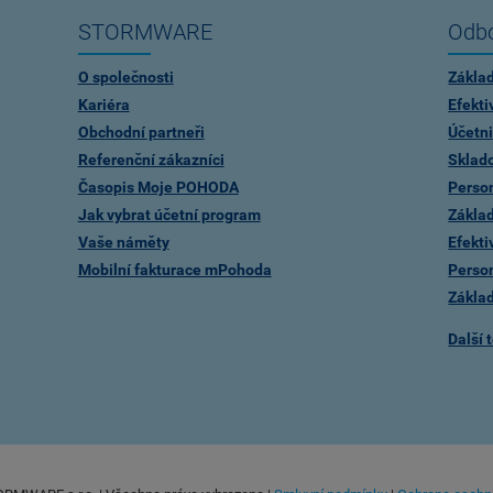
STORMWARE
Odbo
O společnosti
Zákla
Kariéra
Efekti
Obchodní partneři
Účetni
Referenční zákazníci
Sklad
Časopis Moje POHODA
Person
Jak vybrat účetní program
Zákla
Vaše náměty
Efekti
Mobilní fakturace mPohoda
Person
Zákla
Další 