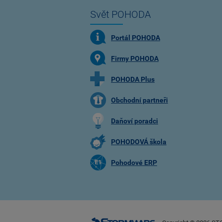
Svět POHODA
Portál POHODA
Firmy POHODA
POHODA Plus
Obchodní partneři
Daňoví poradci
POHODOVÁ škola
Pohodové ERP