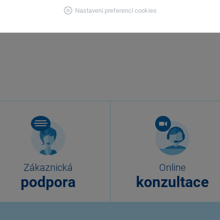
Nastavení preferencí cookies
Zákaznická
Online
podpora
konzultace