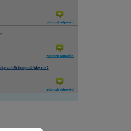
zobrazit odpověď
?
zobrazit odpověď
tky založit hospodářský rok?
zobrazit odpověď