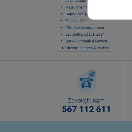
automatizaci Pohody
Platební terminály
Doporučení pro zálohování
Zabezpečení
Příspěvkové organizace
Legislativa od 1. 1. 2024
JMHZ v Pohodě a Pamice
Obecný internetový obchod
Zavolejte nám
567 112 611