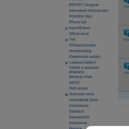
REPORT Designer
otá
Internetové obchodování
POHODA Start
Převod dat
Import/Export
Síťová verze
Tisk
otá
Přístupová práva
Homebanking
Elektronická podání
Chybová hlášení
Vzhled a nastavení
programu
otá
Windows Vista
ISDOC
SMS zprávy
Historické verze
Automatické úlohy
Komunikace
Databáze
Zabezpečení
Dokumenty
Migrace