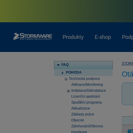
Produkty
E‑shop
Pod
STOR
FAQ
Otá
POHODA
Technická podpora
Aktivace/Monitoring
Instalace/Odinstalace
Licenční ujednání
Spuštění programu
Aktualizace
Základy práce
Obecné
Zálohování/Obnova
Hardware