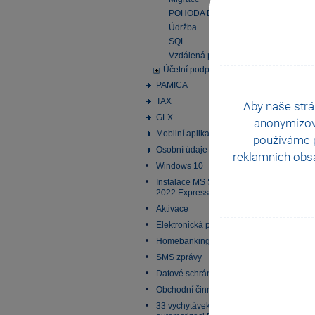
POHODA EDU
Údržba
SQL
Vzdálená plocha
Účetní podpora
PAMICA
TAX
Aby naše strá
GLX
anonymizo
Mobilní aplikace
používáme p
Osobní údaje
reklamních obsa
Windows 10
Instalace MS SQL Server
2022 Express
Aktivace
Elektronická podání
Homebanking
SMS zprávy
Datové schránky
Obchodní činnost
33 vychytávek pro