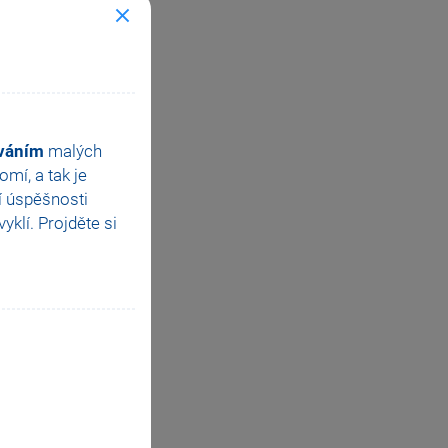
ováním
malých
mí, a tak je
í úspěšnosti
klí. Projděte si