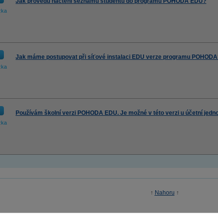
Jak provedu načtení seznamu studentů do programu POHODA EDU?
zka
Jak máme postupovat při síťové instalaci EDU verze programu POHODA
zka
Používám školní verzi POHODA EDU. Je možné v této verzi u účetní jedno
zka
↑
Nahoru
↑