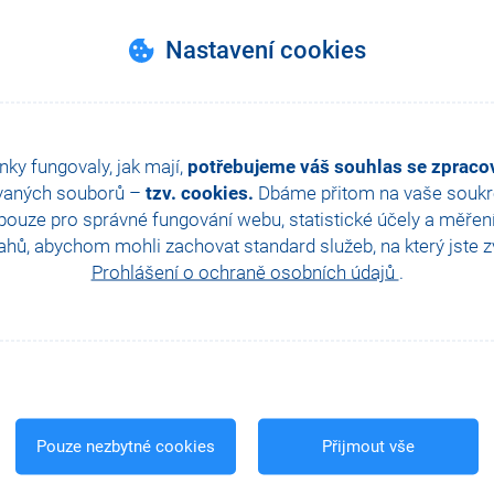
Nastavení cookies
nky fungovaly, jak mají,
potřebujeme váš souhlas se zprac
vaných souborů –
tzv. cookies.
Dbáme přitom na vaše soukro
ouze pro správné fungování webu, statistické účely a měřen
hů, abychom mohli zachovat standard služeb, na který jste zvy
Prohlášení o ochraně osobních údajů
.
Pouze nezbytné cookies
Přijmout vše