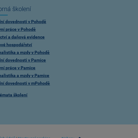
rná školení
dní dovednosti v Pohodě
vní práce v Pohodě
ctví a daňová evidence
ové hospodářství
alistika a mzdy v Pohodě
dní dovednosti v Pamice
vní práce v Pamice
alistika a mzdy v Pamice
dní dovednosti v mPohodě
témata školení