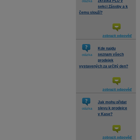
zkratka PLU v
otázka
sekci Zásoby a k
čemu slouží?
zobrazit odpověď
Kde najdu
seznam všech
otázka
prodejek
vystavených za určitý den?
zobrazit odpověď
Jak mohu přidat
slevu k prodejce
otázka
v Kase?
zobrazit odpověď