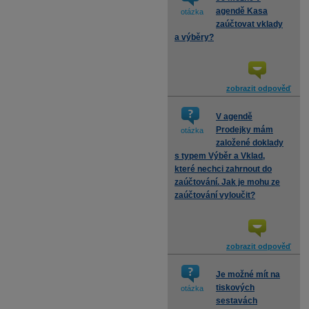
agendě Kasa
otázka
zaúčtovat vklady
a výběry?
zobrazit odpověď
V agendě
Prodejky mám
otázka
založené doklady
s typem Výběr a Vklad,
které nechci zahrnout do
zaúčtování. Jak je mohu ze
zaúčtování vyloučit?
zobrazit odpověď
Je možné mít na
tiskových
otázka
sestavách