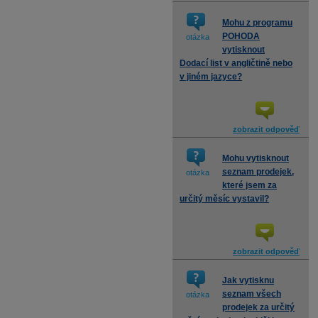
Mohu z programu
POHODA
otázka
vytisknout
Dodací list v angličtině nebo
v jiném jazyce?
zobrazit odpověď
Mohu vytisknout
seznam prodejek,
otázka
které jsem za
určitý měsíc vystavil?
zobrazit odpověď
Jak vytisknu
seznam všech
otázka
prodejek za určitý