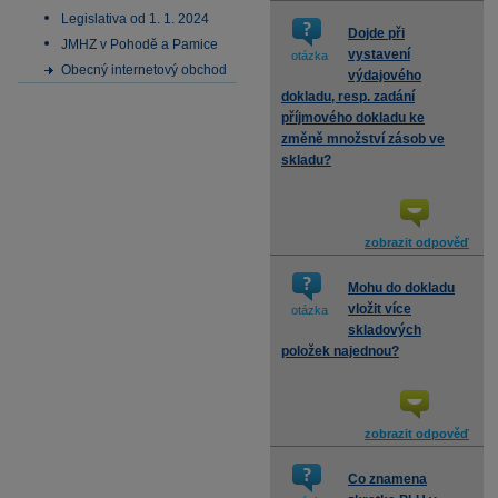
Legislativa od 1. 1. 2024
Dojde při
JMHZ v Pohodě a Pamice
vystavení
otázka
Obecný internetový obchod
výdajového
dokladu, resp. zadání
příjmového dokladu ke
změně množství zásob ve
skladu?
zobrazit odpověď
Mohu do dokladu
vložit více
otázka
skladových
položek najednou?
zobrazit odpověď
Co znamena