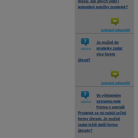
měsíc, tak abych viděl i
jednotlivé položky prodejek?
zobrazit odpověď
Je možné do
prodejky zadat
otázka
více forem
úhrad?
zobrazit odpověď
Ve výklopném
seznamu pole
otázka
Forma v agendě
Prodejek se mi nabízí určité
formy úhrady. Je možné
zadat ještě další formu
úhrady?