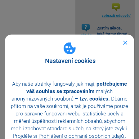
zobrazit odpověď
Zjistím někde,
jaké formy úhrad
otázka
byly použity u
jednotlivých prodejek, aniž
bych musel procházet
záložku Úhrady dokladu u
Nastavení cookies
každé z prodejek?
Aby naše stránky fungovaly, jak mají,
potřebujeme
zobrazit odpověď
váš souhlas se zpracováním
malých
anonymizovaných souborů –
tzv. cookies.
Dbáme
Zjistím nějak,
přitom na vaše soukromí, a tak je
používáme pouze
které položky z
otázka
prodejek byly do
pro správné fungování webu, statistické účely a
prodejek zadány pouze
měření úspěšnosti reklamních obsahů, abychom
textově, abych nemusel
mohli zachovat standard služeb, na který jste zvyklí.
prodejky procházet
jednotlivě?
Projděte si
Prohlášení o ochraně osobních údajů
.