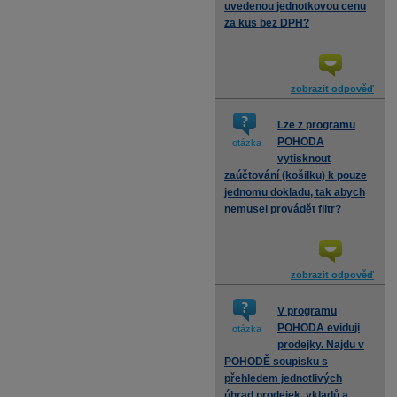
uvedenou jednotkovou cenu
za kus bez DPH?
zobrazit odpověď
Lze z programu
POHODA
otázka
vytisknout
zaúčtování (košilku) k pouze
jednomu dokladu, tak abych
nemusel provádět filtr?
zobrazit odpověď
V programu
POHODA eviduji
otázka
prodejky. Najdu v
POHODĚ soupisku s
přehledem jednotlivých
úhrad prodejek, vkladů a