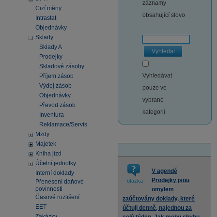
záznamy
Cizí měny
obsahující slovo
Intrastat
Objednávky
Sklady
Sklady A
Vyhledat
Prodejky
Skladové zásoby
Vyhledávat
Příjem zásob
Výdej zásob
pouze ve
Objednávky
vybrané
Převod zásob
kategorii
Inventura
Reklamace/Servis
Mzdy
Majetek
Kniha jízd
Účetní jednotky
V agendě
Interní doklady
Prodejky jsou
otázka
Přenesení daňové
povinnosti
omylem
Časové rozlišení
zaúčtovány doklady, které
EET
účtuji denně, najednou za
Zakázky