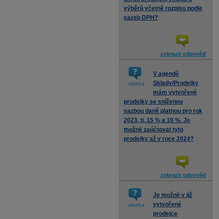
výběrů včetně rozpisu podle
sazeb DPH?
zobrazit odpověď
V agendě
Sklady/Prodejky
otázka
mám vytvořené
prodejky se sníženou
sazbou daně platnou pro rok
2023, tj. 15 % a 10 %. Je
možné zaúčtovat tyto
prodejky až v roce 2024?
zobrazit odpověď
Je možné v již
vytvořené
otázka
prodejce