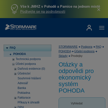
Vše k JMHZ v Pohodě a Pamice na jednom místě
Podívejte se na podrobnosti
STORMWARE
Podpora
FAQ
FAQ
POHODA
Účetní podpora
POHODA
Sklady
Prodejky
Technická podpora
Otázky a
Účetní podpora
Daňová evidence (0)
odpovědi pro
Účetnictví
ekonomický
Souhrnné hlášení
systém
Adresář
Banka
POHODA
Pokladna
Fakturace
Příkazy k úhradě
Vyhledat
DPH