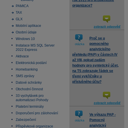
rok 2013 pro příspěvkové
organizace?
PAMICA
TAX
GLX
Mobilní aplikace
zobrazit odpověď
Osobní údaje
Proč se u
Windows 10
pomocného
otázka
Instalace MS SQL Server
analytického
2022 Express
přehledu (PAP) v částech IV
Aktivace
až VIII, pokud zadám
Elektronická podání
hodnoty pro syntetický účet,
Homebanking
na TS zobrazuje řádek se
SMS zprávy
třemi vykřičníky u
příslušného účtu?
Datové schránky
Obchodní činnost
33 vychytávek pro
automatizaci Pohody
zobrazit odpověď
Platební terminály
Doporučení pro zálohování
Ve výkazu PAP -
Zabezpečení
Pomocný
otázka
analytický
Příspěvkové organizace