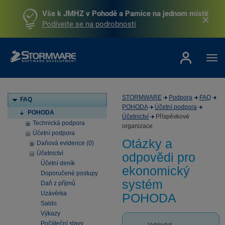
Vše k JMHZ v Pohodě a Pamice na jednom místě
Podívejte se na podrobnosti
STORMWARE
Podpora
FAQ
FAQ
POHODA
Účetní podpora
POHODA
Účetnictví
Příspěvkové
Technická podpora
organizace
Účetní podpora
Otázky a
Daňová evidence (0)
Účetnictví
odpovědi pro
Účetní deník
ekonomický
Doporučené postupy
systém
Daň z příjmů
Uzávěrka
POHODA
Saldo
Výkazy
Počáteční stavy