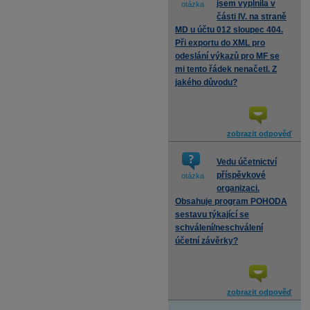
jsem vyplnila v
otázka
části IV. na straně
MD u účtu 012 sloupec 404.
Při exportu do XML pro
odeslání výkazů pro MF se
mi tento řádek nenačetl. Z
jakého důvodu?
zobrazit odpověď
Vedu účetnictví
příspěvkové
otázka
organizaci.
Obsahuje program POHODA
sestavu týkající se
schválení/neschválení
účetní závěrky?
zobrazit odpověď