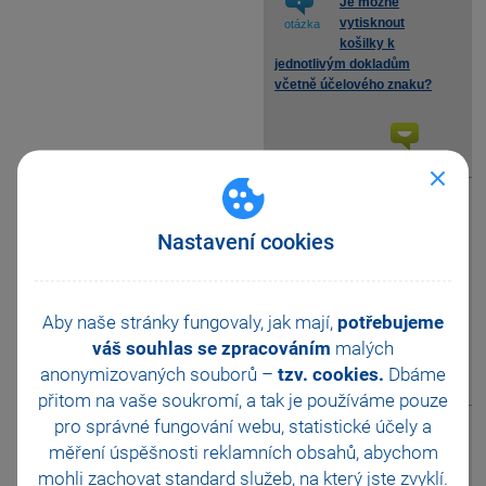
Je možné
vytisknout
otázka
košilky k
jednotlivým dokladům
včetně účelového znaku?
zobrazit odpověď
Je možné v
programu
otázka
Nastavení cookies
POHODA založit
zkušební účetní jednotku v
případě, že vedu účetnictví
příspěvkové organizace?
Aby naše stránky fungovaly, jak mají,
potřebujeme
váš souhlas se zpracováním
malých
anonymizovaných souborů –
tzv. cookies.
Dbáme
zobrazit odpověď
přitom na vaše soukromí, a tak je
používáme pouze
pro správné fungování webu, statistické účely a
Jaké účetní
měření úspěšnosti reklamních obsahů, abychom
výkazy mohu
otázka
mohli zachovat standard služeb, na který jste zvyklí.
načíst z