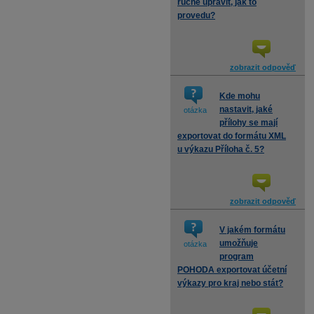
ručně upravit, jak to
provedu?
zobrazit odpověď
Kde mohu
nastavit, jaké
otázka
přílohy se mají
exportovat do formátu XML
u výkazu Příloha č. 5?
zobrazit odpověď
V jakém formátu
umožňuje
otázka
program
POHODA exportovat účetní
výkazy pro kraj nebo stát?