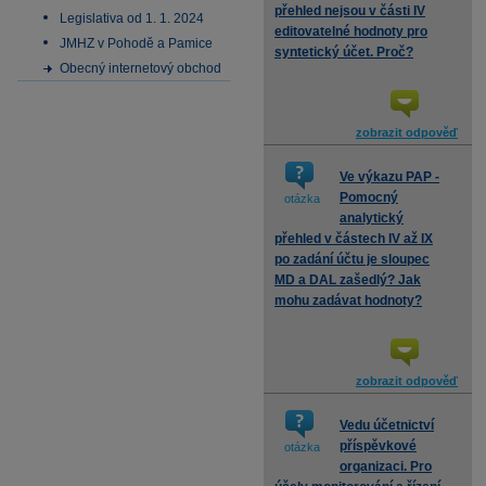
přehled nejsou v části IV
Legislativa od 1. 1. 2024
editovatelné hodnoty pro
JMHZ v Pohodě a Pamice
syntetický účet. Proč?
Obecný internetový obchod
zobrazit odpověď
Ve výkazu PAP -
Pomocný
otázka
analytický
přehled v částech IV až IX
po zadání účtu je sloupec
MD a DAL zašedlý? Jak
mohu zadávat hodnoty?
zobrazit odpověď
Vedu účetnictví
příspěvkové
otázka
organizaci. Pro