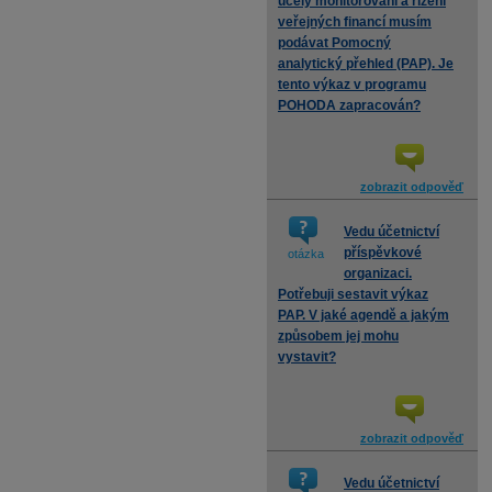
účely monitorování a řízení
veřejných financí musím
podávat Pomocný
analytický přehled (PAP). Je
tento výkaz v programu
POHODA zapracován?
zobrazit odpověď
Vedu účetnictví
příspěvkové
otázka
organizaci.
Potřebuji sestavit výkaz
PAP. V jaké agendě a jakým
způsobem jej mohu
vystavit?
zobrazit odpověď
Vedu účetnictví