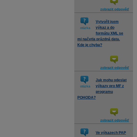
zobrazit odpověď
Vytvořil jsem
výkaz a do
otázka
formátu XML se
mi načetla prázdná data.
Kde je chyba?
zobrazit odpověď
Jak mohu odeslat
výkazy pro MF z
otázka
programu
POHODA?
zobrazit odpověď
Ve výkazech PAP