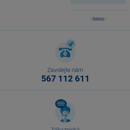
↑
Nahoru
↑
Zavolejte nám
567 112 611
Zákaznická