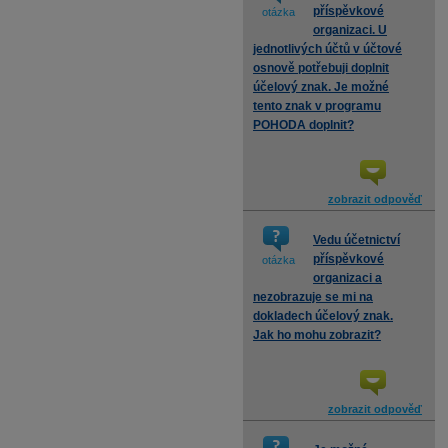
příspěvkové
otázka
organizaci. U
jednotlivých účtů v účtové
osnově potřebuji doplnit
účelový znak. Je možné
tento znak v programu
POHODA doplnit?
zobrazit odpověď
Vedu účetnictví
příspěvkové
otázka
organizaci a
nezobrazuje se mi na
dokladech účelový znak.
Jak ho mohu zobrazit?
zobrazit odpověď