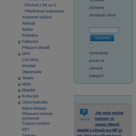
Vyhledat
Přechod z DE na Ú
záznamy
Příspěvkové organizace
obsahující slovo
Souhrnné hlášení
Adresář
Banka
Pokladna
Vyhledat
Fakturace
Příkazy k úhradě
Vyhledávat
DPH
Cizí měny
pouze ve
Intrastat
vybrané
Objednávky
kategorii
Sklady
Mzdy
Majetek
Kniha jízd
Účetní jednotky
Interní doklady
Jak mám změnit
Přenesení daňové
povinnosti
hodnoty ve
otázka
Časové rozlišení
sloupci Minulé
EET
období u výkazů pro MF za
Zakázky