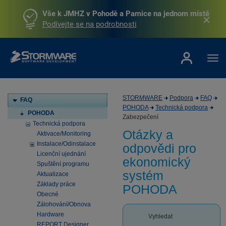
Vše k JMHZ v Pohodě a Pamice na jednom místě
Podívejte se na podrobnosti
STORMWARE
Podpora
FAQ
FAQ
POHODA
Technická podpora
POHODA
Zabezpečení
Technická podpora
Otázky a
Aktivace/Monitoring
Instalace/Odinstalace
odpovědi pro
Licenční ujednání
ekonomický
Spuštění programu
systém
Aktualizace
Základy práce
POHODA
Obecné
Zálohování/Obnova
Hardware
Vyhledat
REPORT Designer