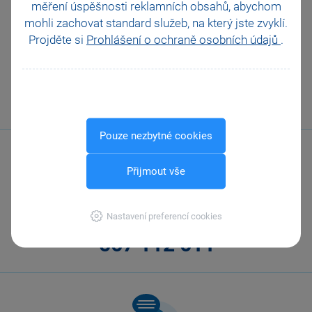
Platební terminály
měření úspěšnosti reklamních obsahů, abychom
Doporučení pro zálohování
mohli zachovat standard služeb, na který jste zvyklí.
Zabezpečení
Projděte si
Prohlášení o ochraně osobních údajů
.
Příspěvkové organizace
Legislativa od 1. 1. 2024
JMHZ v Pohodě a Pamice
Obecný internetový obchod
Pouze nezbytné cookies
Přijmout vše
Nastavení preferencí cookies
Zavolejte nám
567 112 611