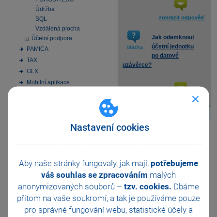
Údržba
zobrazit odpověď
SQL
Vzdálená plocha
Jak odemknout
Účetní podpora
účetní jednotku
otázka
PAMICA
po datové
TAX
uzávěrce?
GLX
Mobilní aplikace
Osobní údaje
zobrazit odpověď
Windows 10
Instalace MS SQL Server
2022 Express
Nastavení cookies
Aktivace
↑
Nahoru
↑
Elektronická podání
Homebanking
Aby naše stránky fungovaly, jak mají,
potřebujeme
SMS zprávy
váš souhlas se zpracováním
malých
Datové schránky
anonymizovaných souborů –
tzv. cookies.
Dbáme
Obchodní činnost
přitom na vaše soukromí, a tak je
používáme pouze
33 vychytávek pro
pro správné fungování webu, statistické účely a
automatizaci Pohody