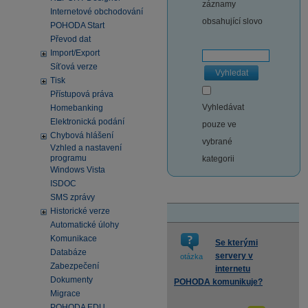
záznamy
Internetové obchodování
obsahující slovo
POHODA Start
Převod dat
Import/Export
Síťová verze
Vyhledat
Tisk
Přístupová práva
Vyhledávat
Homebanking
Elektronická podání
pouze ve
Chybová hlášení
vybrané
Vzhled a nastavení
programu
kategorii
Windows Vista
ISDOC
SMS zprávy
Historické verze
Automatické úlohy
Komunikace
Se kterými
Databáze
servery v
otázka
Zabezpečení
internetu
Dokumenty
POHODA komunikuje?
Migrace
POHODA EDU