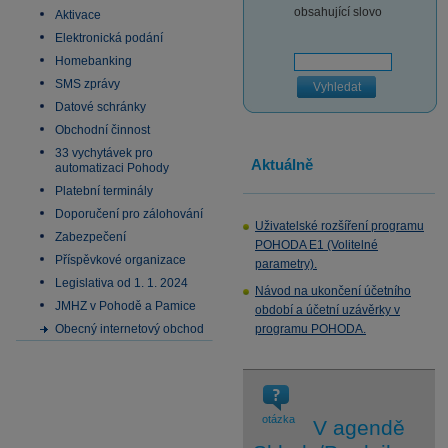
obsahující slovo
Aktivace
Elektronická podání
Homebanking
SMS zprávy
Vyhledat
Datové schránky
Obchodní činnost
33 vychytávek pro
Aktuálně
automatizaci Pohody
Platební terminály
Doporučení pro zálohování
Uživatelské rozšíření programu
Zabezpečení
POHODA E1 (Volitelné
Příspěvkové organizace
parametry).
Legislativa od 1. 1. 2024
Návod na ukončení účetního
JMHZ v Pohodě a Pamice
období a účetní uzávěrky v
Obecný internetový obchod
programu POHODA.
otázka
V agendě