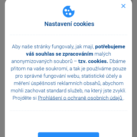
vždy sazba DPH dle platné
legislativy, tj. 12 %. Částka DPH
bude odpovídat původní
hodnotě prodejky.
Nastavení cookies
Příklad:
Prodejka s položkou A v
hodnotě:
Aby naše stránky fungovaly, jak mají,
potřebujeme
Jednotková cena: 1200,-
DPH 15 %: 180,-
váš souhlas se zpracováním
malých
anonymizovaných souborů –
tzv. cookies.
Dbáme
Položka B v hodnotě:
přitom na vaše soukromí, a tak je
používáme pouze
Jednotková cena: 100,-
DPH 10 %: 10,-
pro správné fungování webu, statistické účely a
měření úspěšnosti reklamních obsahů, abychom
Celkem za prodejku 1490,-
mohli zachovat standard služeb, na který jste zvyklí.
Prodejku zaúčtuji v roce 2024 a
Projděte si
Prohlášení o ochraně osobních údajů
.
vytvoří se položka:
Jednotková cena: 1300,-
DPH 12 %: 190,-
Celkem 1490,-
Při editaci takto vytvořeného
dokladu se zobrazí upozornění