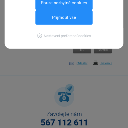
Pouze nezbytné cookies
na chybně zadanou hodnotu
DPH. V tomto případě berte
upozornění jako informativní a
Přijmout vše
doklad uložte beze změn.
Pomohla Vám tato
Nastavení preferencí cookies
odpověď?
Ano
Ne
Nevím
Odeslat
Tisknout
Zavolejte nám
567 112 611