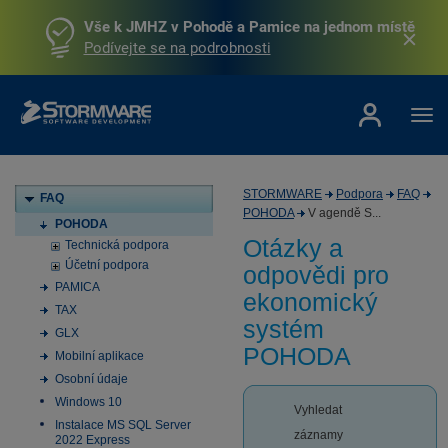
Vše k JMHZ v Pohodě a Pamice na jednom místě
Podívejte se na podrobnosti
STORMWARE
Podpora
FAQ
FAQ
POHODA
V agendě S...
POHODA
Otázky a
Technická podpora
Účetní podpora
odpovědi pro
PAMICA
ekonomický
TAX
systém
GLX
POHODA
Mobilní aplikace
Osobní údaje
Windows 10
Vyhledat
Instalace MS SQL Server
záznamy
2022 Express