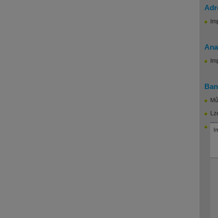
Adr
Imp
Ana
Imp
Ban
Mů
Lz