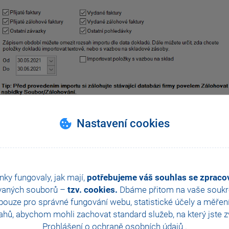
Nastavení cookies
rní doklady
e vybrat období, které bude importováno.
nky fungovaly, jak mají,
potřebujeme váš souhlas se zprac
portují se položky dokladů,
vždy bez vazby na sklad
.
vaných souborů –
tzv. cookies.
Dbáme přitom na vaše soukro
ortují se i stornované a stornovací doklady.
ouze pro správné fungování webu, statistické účely a měřen
hů, abychom mohli zachovat standard služeb, na který jste zvy
Prohlášení o ochraně osobních údajů
.