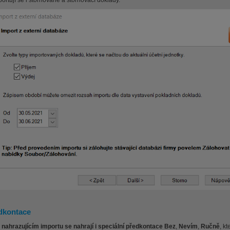
ortují se i stornované a stornovací doklady.
dkontace
i nahrazujícím importu se nahrají i speciální předkontace
Bez
,
Nevím
,
Ručně
, k