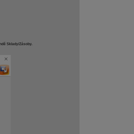
endě Sklady/Zásoby.