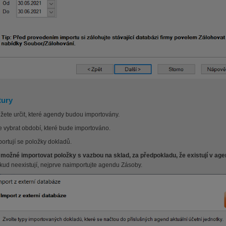
tury
žete určit, které agendy budou importovány.
e vybrat období, které bude importováno.
portují se položky dokladů.
 možné importovat položky s vazbou na sklad, za předpokladu, že existují v a
kud neexistují, nejprve naimportujte agendu Zásoby.