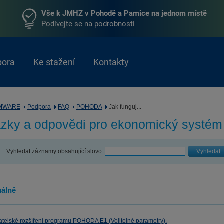
Vše k JMHZ v Pohodě a Pamice na jednom místě
Podívejte se na podrobnosti
pora
Ke stažení
Kontakty
MWARE
Podpora
FAQ
POHODA
Jak funguj...
zky a odpovědi pro
ekonomický systé
Vyhledat záznamy obsahující slovo
Vyhledat
álně
atelské rozšíření programu POHODA E1 (Volitelné parametry).