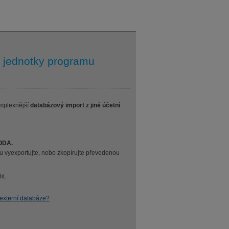
í jednotky programu
mplexnější
databázový import z jiné účetní
HODA.
vu vyexportujte, nebo zkopírujte převedenou
it.
externí databáze?