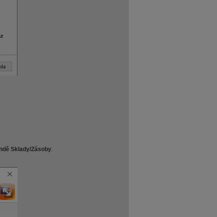
gendě Sklady/Zásoby
.