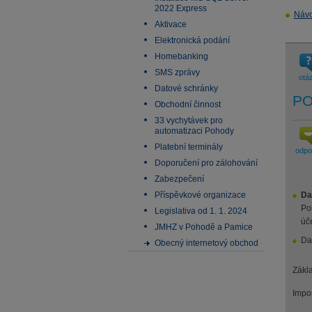
2022 Express
Návo
Aktivace
Elektronická podání
Homebanking
SMS zprávy
otá
Datové schránky
P
Obchodní činnost
33 vychytávek pro
automatizaci Pohody
Platební terminály
odp
Doporučení pro zálohování
Zabezpečení
Příspěvkové organizace
Da
Po
Legislativa od 1. 1. 2024
úč
JMHZ v Pohodě a Pamice
Da
Obecný internetový obchod
Zákl
Impor