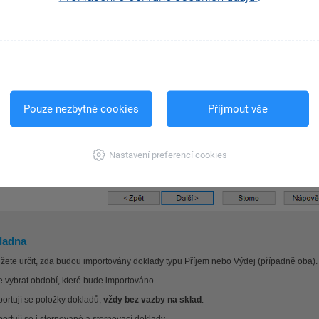
Pouze nezbytné cookies
Přijmout vše
Nastavení preferencí cookies
ladna
žete určit, zda budou importovány doklady typu Příjem nebo Výdej (případně oba).
e vybrat období, které bude importováno.
portují se položky dokladů,
vždy bez vazby na sklad
.