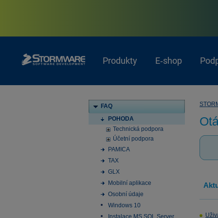
Produkty
E‑shop
Pod
STOR
FAQ
Otá
POHODA
Technická podpora
Účetní podpora
PAMICA
TAX
GLX
Mobilní aplikace
Aktu
Osobní údaje
Windows 10
Uživ
Instalace MS SQL Server