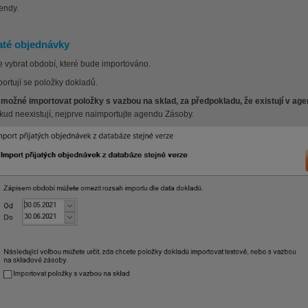
endy.
jaté objednávky
e vybrat období, které bude importováno.
portují se položky dokladů.
 možné importovat položky s vazbou na sklad, za předpokladu, že existují v ag
kud neexistují, nejprve naimportujte agendu Zásoby.