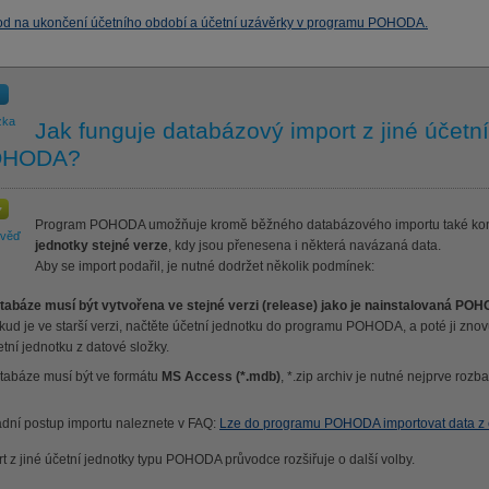
d na ukončení účetního období a účetní uzávěrky v programu POHODA.
zka
Jak funguje databázový import z jiné účetn
OHODA?
Program POHODA umožňuje kromě běžného databázového importu také ko
ověď
jednotky stejné verze
, kdy jsou přenesena i některá navázaná data.
Aby se import podařil, je nutné dodržet několik podmínek:
tabáze musí být vytvořena ve stejné verzi (release) jako je nainstalovaná PO
kud je ve starší verzi, načtěte účetní jednotku do programu POHODA, a poté ji zno
etní jednotku z datové složky.
tabáze musí být ve formátu
MS Access (*.mdb)
, *.zip archiv je nutné nejprve rozbal
adní postup importu naleznete v FAQ:
Lze do programu POHODA importovat data z 
t z jiné účetní jednotky typu POHODA průvodce rozšiřuje o další volby.