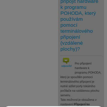
připojit hardware
k programu
POHODA, který
používám
pomocí
terminálového
připojení
(vzdálené
plochy)?
Pro připojení
odpověď
hardware k
programu POHODA,
který je spouštěn pomocí
terminálového připojení je
nutné sdílet porty lokálního
počítače na vzdálenou plochu
serveru.
Tato možnost je obsažena v
nastavení
Připojení ke