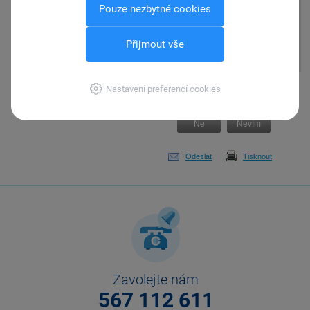
Pouze nezbytné cookies
Pokud upravujete
konfigurační soubor,
přepněte na záložku
Obecné
Přijmout vše
a změnu
Uložte
.
Pomohla Vám tato
Nastavení preferencí cookies
odpověď?
Ano
Ne
Nevím
Odeslat
Tisknout
Zavolejte nám
567 112 611