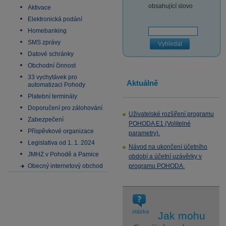
obsahující slovo
Aktivace
Elektronická podání
Homebanking
SMS zprávy
Vyhledat
Datové schránky
Obchodní činnost
33 vychytávek pro
Aktuálně
automatizaci Pohody
Platební terminály
Doporučení pro zálohování
Uživatelské rozšíření programu
Zabezpečení
POHODA E1 (Volitelné
Příspěvkové organizace
parametry).
Legislativa od 1. 1. 2024
Návod na ukončení účetního
JMHZ v Pohodě a Pamice
období a účetní uzávěrky v
Obecný internetový obchod
programu POHODA.
otázka
Jak mohu