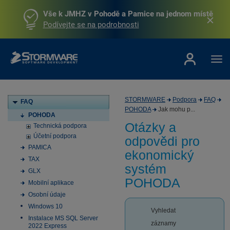
Vše k JMHZ v Pohodě a Pamice na jednom místě
Podívejte se na podrobnosti
STORMWARE
Podpora
FAQ
FAQ
POHODA
Jak mohu p...
POHODA
Otázky a
Technická podpora
Účetní podpora
odpovědi pro
PAMICA
ekonomický
TAX
systém
GLX
POHODA
Mobilní aplikace
Osobní údaje
Windows 10
Vyhledat
Instalace MS SQL Server
záznamy
2022 Express