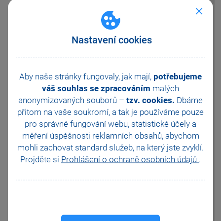
vzdálené ploše.
Do nabídky se dostanete
příkazem
mstsc.exe
nebo
Nastavení cookies
kliknutím pravým tlačítkem myši
na uložený
konfigurační
soubor *.rdp
a volbou
Upravit
.
Zobrazte více možností (vlevo
Aby naše stránky fungovaly, jak mají,
potřebujeme
dole), přepněte na záložku
váš souhlas se zpracováním
malých
Místní prostředky
a použijte
anonymizovaných souborů –
tzv. cookies.
Dbáme
tlačítko
Další
, zobrazí se
přitom na vaše soukromí, a tak je
používáme pouze
následující možnosti:
pro správné fungování webu, statistické účely a
měření úspěšnosti reklamních obsahů, abychom
mohli zachovat standard služeb, na který jste zvyklí.
Projděte si
Prohlášení o ochraně osobních údajů
.
Zde je nutné zatrhnout volbu
Porty
. Po připojení již bude
možné používat připojený
Hardware.