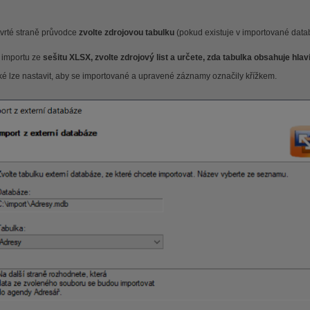
tvrté straně průvodce
zvolte zdrojovou tabulku
(pokud existuje v importované datab
i importu ze
sešitu XLSX,
zvolte zdrojový list a určete, zda tabulka obsahuje hlav
ké lze nastavit, aby se importované a upravené záznamy označily křížkem.