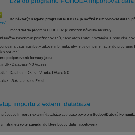
Lze do programu POHODA importovat data 
Do některých agend programu POHODA je možné naimportovat data v př
ověď
Import dat do programu POHODA je omezen několika hledisky.
ní možné importovat položky dokladů, nebo vazbu mezi hrazenými a hradícími dok
portovaná data musí být v takovém formátu, aby je bylo možné načíst do programu
ých aplikací.
ímo podporované formáty jsou:
*.mdb
- Databáze MS Access
*.dbf
- Databáze DBase IV nebo DBase 5.0
*.xlsx
- Sešit aplikace Excel
stup importu z externí databáze
 průvodce
Import z externí databáze
zobrazíte povelem
Soubor/Datová komunik
rvní straně
zvolte agendu
, do které budou data importována.