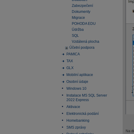
Zabezpečení
Dokumenty
Migrace
POHODA EDU
Údržba
SQL
Vzdálená plocha
Účetní podpora
PAMICA
TAX
GLX
Mobilní aplikace
Osobní údaje
Windows 10
Instalace MS SQL Server
2022 Express
Aktivace
Elektronická podání
Homebanking
SMS zprávy
Na dr