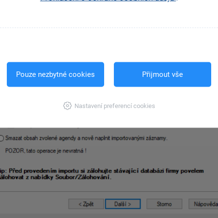
Pouze nezbytné cookies
Přijmout vše
Nastavení preferencí cookies