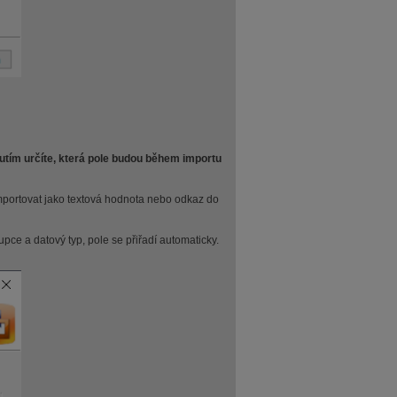
utím určíte, která pole budou během importu
 importovat jako textová hodnota nebo odkaz do
ce a datový typ, pole se přiřadí automaticky.