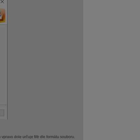
vpravo dole určuje filtr dle formátu souboru.