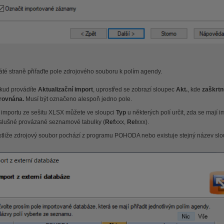
té straně přiřaďte pole zdrojového souboru k polím agendy.
kud provádíte
Aktualizační import
, uprostřed se zobrazí sloupec
Akt.
, kde
zaškrtn
rovnána.
Musí být označeno alespoň jedno pole.
i importu ze sešitu XLSX můžete ve sloupci
Typ
u některých polí určit, zda se mají
íslušné provázané seznamové tabulky (
Ref
xxx,
Rel
xxx).
stliže zdrojový soubor pochází z programu POHODA nebo existuje stejný název sloup