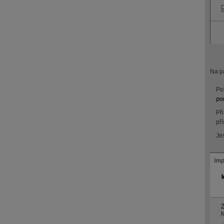
Na pá
Po
po
Př
př
Je