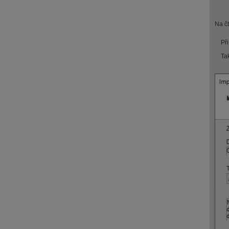
Na č
Př
Ta