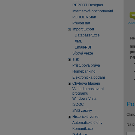
REPORT Designer
Internetové obchodování
POHODA Start
odp
Převod dat
Import/Export
Databáze/Excel
Ne
XML
Im
Email/PDF
jin
Síťová verze
Př
Tisk
Přístupová práva
Homebanking
Elektronická podání
Chybová hlášení
Vzhled a nastavení
programu
Windows Vista
Po
ISDOC
SMS zprávy
Okno
Historické verze
Automatické úlohy
Na p
Komunikace
Databáze