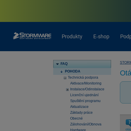
Produkty
E‑shop
Pod
STOR
FAQ
Otá
POHODA
Technická podpora
Aktivace/Monitoring
Instalace/Odinstalace
Licenční ujednání
Spuštění programu
Aktualizace
Základy práce
Obecné
Zálohování/Obnova
otá
Hardware