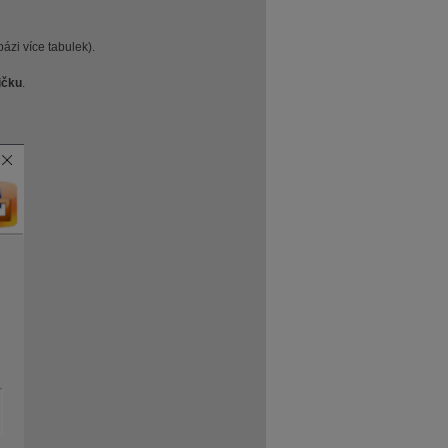
ázi více tabulek).
ičku
.