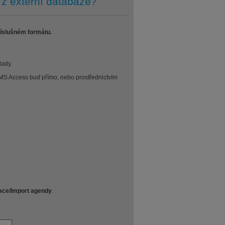
z externí databáze?
íslušném formátu.
lady.
 MS Access buď přímo, nebo prostřednictvím
ace/Import agendy
.