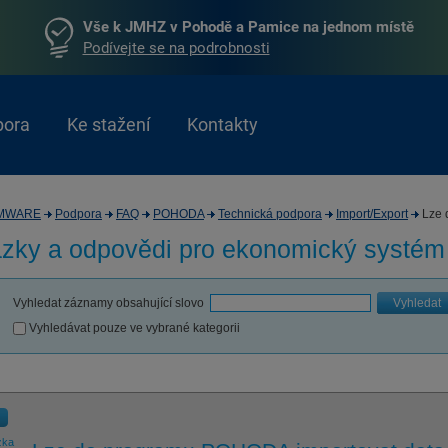
Vše k JMHZ v Pohodě a Pamice na jednom místě
Podívejte se na podrobnosti
pora
Ke stažení
Kontakty
MWARE
Podpora
FAQ
POHODA
Technická podpora
Import/Export
Lze d
zky a odpovědi pro
ekonomický systé
Vyhledat záznamy obsahující slovo
Vyhledat
Vyhledávat pouze ve vybrané kategorii
zka