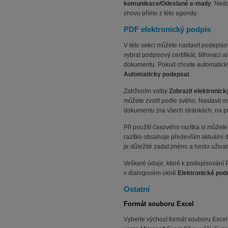
komunikace/Odeslané e-maily
. Ned
znovu přímo z této agendy.
PDF elektronický podpis
V této sekci můžete nastavit podepi
vybrat podpisový certifikát, šifrovac
dokumentu. Pokud chcete automatick
Automaticky podepsat
.
Zatržením volby
Zobrazit elektronick
můžete zvolit podle svého. Nastavit m
dokumentu (na všech stránkách, na prv
Při použití časového razítka si může
razítko obsahuje především aktuální dat
je důležité zadat jméno a heslo uživat
Veškeré údaje, které k podepisován
v dialogovém okně
Elektronické po
Ostatní
Formát souboru Excel
Vyberte výchozí formát souboru Excel. 