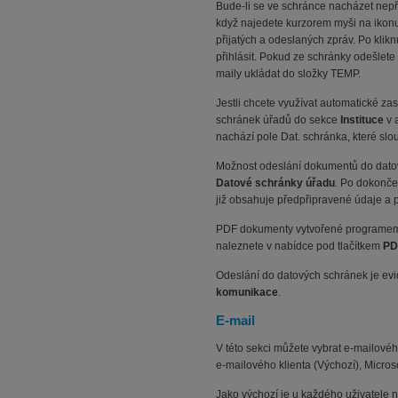
Bude-li se ve schránce nacházet nepře
když najedete kurzorem myši na ikonu
přijatých a odeslaných zpráv. Po klik
přihlásit. Pokud ze schránky odešlete z
maily ukládat do složky TEMP.
Jestli chcete využívat automatické z
schránek úřadů do sekce
Instituce
v
nachází pole Dat. schránka, které slo
Možnost odeslání dokumentů do datov
Datové schránky úřadu
. Po dokonče
již obsahuje předpřipravené údaje a 
PDF dokumenty vytvořené programem 
naleznete v nabídce pod tlačítkem
P
Odeslání do datových schránek je e
komunikace
.
E-mail
V této sekci můžete vybrat e-mailovéh
e-mailového klienta (Výchozí), Micros
Jako výchozí je u každého uživatele n