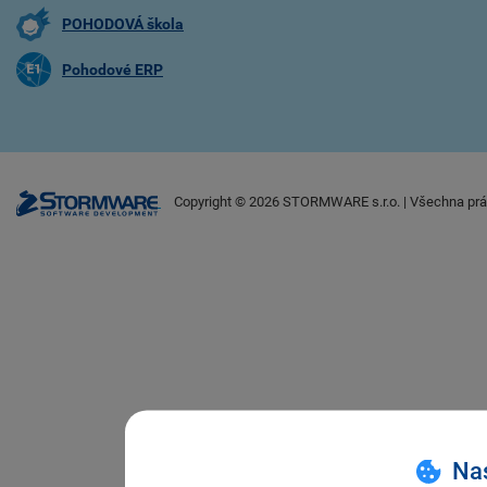
POHODOVÁ škola
Pohodové ERP
Copyright ©
2026
STORMWARE s.r.o. | Všechna prá
Nas