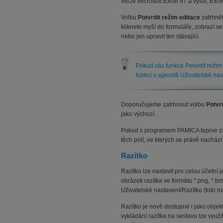
verze Microsoft Excel 97 a vyšší, Exce
Volbu
Potvrdit režim editace
zatrhnět
kliknete myší do formuláře, zobrazí s
nebo jen upravit ten stávající.
Pokud vás funkce Potvrdit režim
funkci v agendě Uživatelské nas
Doporučujeme zatrhnout volbu
Potvr
jako výchozí.
Pokud s programem PAMICA teprve zač
těch polí, ve kterých se právě nachází
Razítko
Razítko lze nastavit pro celou účetní
obrázek razítka ve formátu *.png, *.bmp
Uživatelské nastavení/Razítko (toto 
Razítko je nově dostupné i jako objek
vykládání razítka na sestavu lze využí