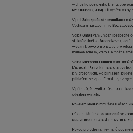
výchozího poštovního klienta operační
MS Outlook (COM)
. Při výběru volby
V poli
Zabezpečení komunikace
může
Výchozím nastavením je
Bez zabezp
Volba
Gmail
vám umožní bezpečné odes
stiskněte tlačítko
Autentizovat
, které
vyzváni k povolení přístupu pro odesí
mailová adresa, kterou je možné změni
Volba
Microsoft Outlook
vám umožní b
Microsoft. Po zvolení této služby stisk
k Microsoft účtu. Po přihlášení budet
přihlášení se v poli E-mail objeví výc
V případě, že zvolíte některou z clou
odeslání e-mailu.
Povelem
Nastavit
můžete u všech klie
Při odesílání PDF dokumentů se zobr
upravit předmět a text zprávy, příp. vlož
Pokud pro odesílání e-mailů použijet