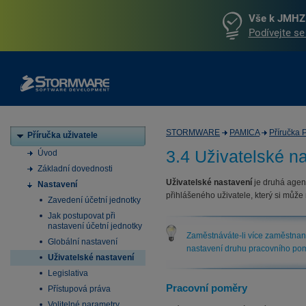
Vše k JMHZ 
Podívejte se
STORMWARE
PAMICA
Příručka
Příručka uživatele
3.4 Uživatelské n
Úvod
Základní dovednosti
Uživatelské nastavení
je druhá agend
Nastavení
přihlášeného uživatele, který si může
Zavedení účetní jednotky
Jak postupovat při
nastavení účetní jednotky
Zaměstnáváte-li více zaměstnan
Globální nastavení
nastavení druhu pracovního pom
Uživatelské nastavení
Legislativa
Pracovní poměry
Přístupová práva
Volitelné parametry