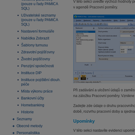
V této sekci uveďte výchozí hodnoty 
(pouze u řady PAMICA
v agendě Pracovní poměry.
SQL)
Uživatelské seznamy
(pouze u řady PAMICA
SQL)
Nastavení formuláře
Nabídka Zobrazit
Šablony turnusu
Zdravotní pojišťovny
Životní pojišťovny
Penzijní společnosti
Instituce DIP
Instituce pojištění dlouh.
péče
Při zadávání a uložení údajů o zaměs
Místa výkonu práce
na záložku Pracovní poměry. Vznikne
Bankovní účty
Homebanking
Zadejte zde údaje o druhu pracovního
době, rozvrhu pracovní doby a sjednan
Historie
Seznamy
Upomínky
Obecné metody
V této sekci nastavíte evidenci upomí
Personalistika