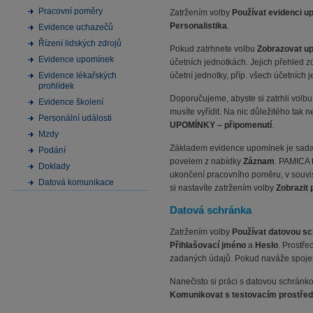
Pracovní poměry
Zatržením volby
Používat evidenci 
Personalistika
.
Evidence uchazečů
Řízení lidských zdrojů
Pokud zatrhnete volbu
Zobrazovat u
Evidence upomínek
účetních jednotkách. Jejich přehled
Evidence lékařských
účetní jednotky, příp. všech účetníc
prohlídek
Doporučujeme, abyste si zatrhli volb
Evidence školení
musíte vyřídit. Na nic důležitého ta
Personální události
UPOMÍNKY – připomenutí
.
Mzdy
Základem evidence upomínek je sada p
Podání
povelem z nabídky
Záznam
. PAMICA 
Doklady
ukončení pracovního poměru, v souvi
Datová komunikace
si nastavíte zatržením volby
Zobrazit 
Datová schránka
Zatržením volby
Používat datovou s
Přihlašovací jméno
a
Heslo
. Prostře
zadaných údajů. Pokud naváže spojen
Nanečisto si práci s datovou schránko
Komunikovat s testovacím prostřed