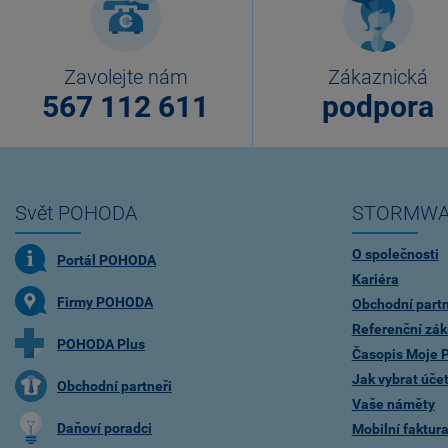
Zavolejte nám
Zákaznická
567 112 611
podpora
Svět POHODA
STORMWA
O společnosti
Portál POHODA
Kariéra
Firmy POHODA
Obchodní partn
Referenční zák
POHODA Plus
Časopis Moje
Jak vybrat úče
Obchodní partneři
Vaše náměty
Daňoví poradci
Mobilní faktu