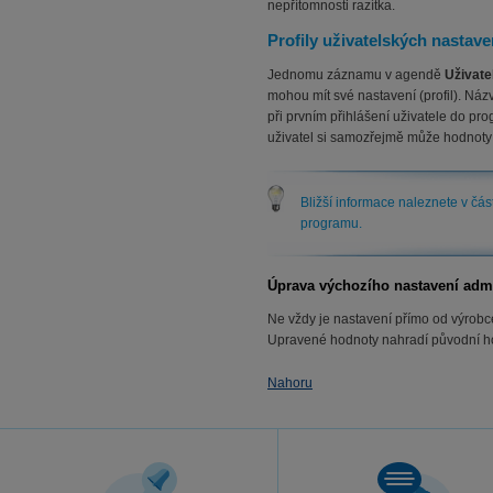
nepřítomnosti razítka.
Profily uživatelských nastave
Jednomu záznamu v agendě
Uživate
mohou mít své nastavení (profil). Názv
při prvním přihlášení uživatele do p
uživatel si samozřejmě může hodnoty
Bližší informace naleznete v č
programu.
Úprava výchozího nastavení adm
Ne vždy je nastavení přímo od výrobce
Upravené hodnoty nahradí původní ho
Nahoru