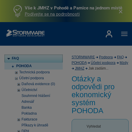
Vše k JMHZ v Pohodě a Pamice na jednom místě
Podívejte se na podrobnosti
STORMWARE
Podpora
FAQ
FAQ
POHODA
Účetní podpora
Mzdy
POHODA
JMHZ
Jak zadám...
Technická podpora
Otázky a
Účetní podpora
Daňová evidence (0)
odpovědi pro
Účetnictví
ekonomický
Souhrnné hlášení
systém
Adresář
Banka
POHODA
Pokladna
Fakturace
Příkazy k úhradě
Vyhledat
DPH