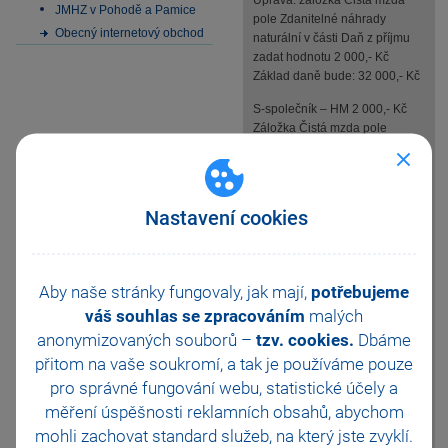
Úprava: záložka Čistá mzda
JMHZ v Pohodě a Pamice
pole Zdanitelné náhrady
Obecný internetový obchod
naturální v části Daň z příjmu
zadat hodnotu 2 000,- Kč
Základ daně bude: 32 000,- Kč
S-společník – HM 2 000,- Kč
Záložka Čistá mzda pole
Základ daně v části Daň z
příjmu bude uvedená hodnota
2 000,- Kč
Záloha na daň: 0,- Kč
Nastavení cookies
Měsíční hlášení:
Aby naše stránky fungovaly, jak mají,
potřebujeme
Úprava atributů část Souhrnná
data:
váš souhlas se zpracováním
malých
10286 Zúčtovaný příjem
anonymizovaných souborů –
tzv. cookies.
Dbáme
celkem je uvedená hodnota 34
přitom na vaše soukromí, a tak je
používáme pouze
000,- Kč – upravit na hodnotu
pro správné fungování webu, statistické účely a
32 000,- Kč
10297 Základ pro výpočet
měření úspěšnosti reklamních obsahů, abychom
zálohy na daň je uvedená
mohli zachovat standard služeb, na který jste zvyklí.
hodnota 34 000,- Kč – upravit