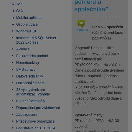
poměru a
TAX
společníka?
GLX
Mobilní aplikace
Osobní údaje
PP a S – společník
odpověď
Windows 10
(učiněné prohlášení
Instalace MS SQL Server
poplatníka)
2022 Express
V agendě Personalistika
Aktivace
budete mít vytvořeny 2 karty
Elektronická podání
zaměstnanců na:
Homebanking
PP (30 000 Kč) – Na záložce
SMS zprávy
Daně a pojistné bude uvedeno
"Sleva - poplatník (podepsal
Datové schránky
prohlášení)".
Obchodní činnost
S (2 000 Kč) – společník – Na
33 vychytávek pro
záložce Daně a pojistné bude
automatizaci Pohody
uvedeno "Bez odvodu daně z
Platební terminály
příjmu".
Doporučení pro zálohování
Zabezpečení
Vystavené mzdy:
PP (primární PPV) – HM 30
Příspěvkové organizace
000,- Kč
Legislativa od 1. 1. 2024