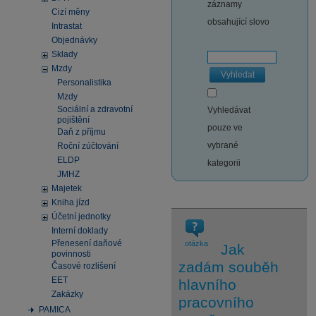
záznamy
Cizí měny
obsahující slovo
Intrastat
Objednávky
Sklady
Mzdy
Vyhledat
Personalistika
Mzdy
Sociální a zdravotní
Vyhledávat
pojištění
pouze ve
Daň z příjmu
vybrané
Roční zúčtování
ELDP
kategorii
JMHZ
Majetek
Kniha jízd
Účetní jednotky
Interní doklady
Přenesení daňové
otázka
Jak
povinnosti
zadám souběh
Časové rozlišení
EET
hlavního
Zakázky
pracovního
PAMICA