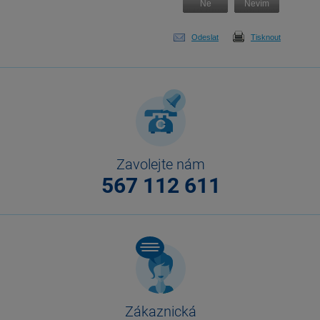
Ne
Nevím
Odeslat
Tisknout
Zavolejte nám
567 112 611
Zákaznická