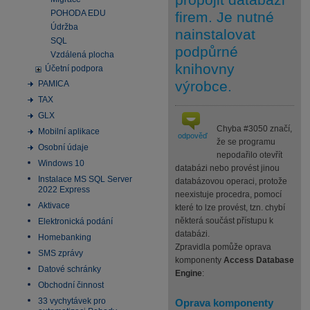
POHODA EDU
firem. Je nutné
Údržba
nainstalovat
SQL
podpůrné
Vzdálená plocha
knihovny
Účetní podpora
výrobce.
PAMICA
TAX
GLX
Chyba #3050 značí,
Mobilní aplikace
odpověď
že se programu
Osobní údaje
nepodařilo otevřít
Windows 10
databázi nebo provést jinou
Instalace MS SQL Server
databázovou operaci, protože
2022 Express
neexistuje procedra, pomocí
Aktivace
které to lze provést, tzn. chybí
některá součást přístupu k
Elektronická podání
databázi.
Homebanking
Zpravidla pomůže oprava
SMS zprávy
komponenty
Access Database
Datové schránky
Engine
:
Obchodní činnost
33 vychytávek pro
Oprava komponenty