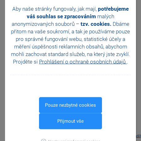
2010, 2013 a 2016).
Aby naše stránky fungovaly, jak mají,
Tlačítkem
potřebujeme
Opravit
(nahoře)
váš souhlas se zpracováním
malých
vyvoláte opravu
anonymizovaných souborů –
tzv. cookies.
Dbáme
komponenty.
přitom na vaše soukromí, a tak je
používáme pouze
V nastavení Windows
10 klikněte na
tlačítko
pro správné fungování webu, statistické účely a
Upravit
a v průvodci
měření úspěšnosti reklamních obsahů, abychom
zvolte
Repair
(opravit).
mohli zachovat standard služeb, na který jste zvyklí.
Po dokončení operace
Projděte si
Prohlášení o ochraně osobních údajů
.
spusťte program
POHODA.
Když komponenta
neexistuje
Jestliže program Access
Database engine v seznamu
Pouze nezbytné cookies
nenajdete, bude nutné jej
znovu nainstalovat.
Přijmout vše
Komponentu stáhněte z
odkazu:
https://stormware.cz/dnloa