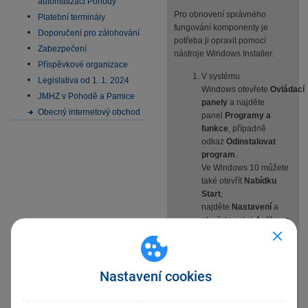
automatizaci Pohody
Pro obnovení správného
Platební terminály
fungování komponenty je
Doporučení pro zálohování
potřeba ji opravit pomocí
Zabezpečení
nástroje Windows Installer.
Příspěvkové organizace
V systému
Legislativa od 1. 1. 2024
Windows otevřete
Ovládací
JMHZ v Pohodě a Pamice
panely
a najděte
Obecný internetový obchod
panel
Programy a
funkce
, případně
odkaz
Odinstalovat
program
.
Ve Windows 10 můžete
také otevřít
Nabídku
Start
,
najděte
Nastavení
a
otevřete sekci
Aplikace
.
Najděte a vyberte
program s
názvem
Microsoft
Nastavení cookies
Office Access
Database Engine
2007
(může jít i o verze