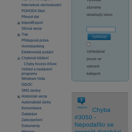
Vyhledat
Internetové obchodování
záznamy
POHODA Start
obsahující slovo
Převod dat
Import/Export
Síťová verze
Tisk
Vyhledat
Přístupová práva
Homebanking
Vyhledávat
Elektronická podání
Chybová hlášení
pouze ve
Chyby Access #3xxx
vybrané
Vzhled a nastavení
programu
kategorii
Windows Vista
ISDOC
SMS zprávy
Historické verze
Automatické úlohy
otázka
Komunikace
Chyba
Databáze
#3050 -
Zabezpečení
Nepodařilo se
Dokumenty
propojit databázi
Migrace