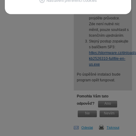
Nastavení preferencí cookies
Po stažení soubor
spusťte, potvrďte
zvýšené oprávnění a
projděte průvodce.
Zde není nutné nic
měnit, pouze souhlasit s
licenčním ujednáním.
Stejný postup zopakujte
s balíčkem SP3:
https://stormware.cz/dnloa
kb2526310-fullfile-en-
us.exe
Po úspěšné instalaci bude
program opět fungovat.
Pomohla Vám tato
odpověď?
Ano
Ne
Nevím
Odeslat
Tisknout