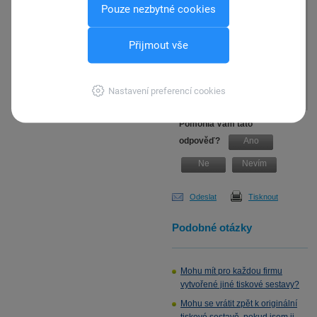
Tím je úprava hotová. Stejný
Pouze nezbytné cookies
postup zopakujte pro všechny
tiskové sestavy, které máte
Přijmout vše
upravené z originální tiskové
sestavy "Daňový doklad"
(Daňový doklad v cizí měně) v
agendě Pokladna.
Nastavení preferencí cookies
Pomohla Vám tato
odpověď?
Ano
Ne
Nevím
Odeslat
Tisknout
Podobné otázky
Mohu mít pro každou firmu
vytvořené jiné tiskové sestavy?
Mohu se vrátit zpět k originální