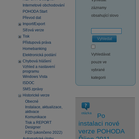
Vyhledat
Internetové obchodování
záznamy
POHODA Start
obsahující slovo
Převod dat
Import/Export
Síťová verze
Tisk
Vyhledat
Přístupová práva
Homebanking
Vyhledávat
Elektronická podání
Chybová hlášení
pouze ve
Vzhled a nastavení
vybrané
programu
Windows Vista
kategorii
ISDOC
SMS zprávy
Historické verze
Obecné
Instalace, aktualizace,
aktivace
otázka
Po
Komunikace
instalaci nové
Tisk a REPORT
Designer
verze POHODA
PZD (ukončeno 2022)
Říjen 2011,
Automatické úlohy