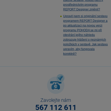
tiskové sestavě, pokud jsem ji
prostřednictvím programu
REPORT Designer změnil?
Upravil jsem si originální sestavu
programem REPORT Designer a
po aktualizaci na novou verzi
programu POHODA se mi při
otevírání jejího náhledu
zobrazuje hlášení o neznámých
položkách v sestavě. Jak sestavu
upravím, aby fungovala
korektně?
Zavolejte nám
567 112 611