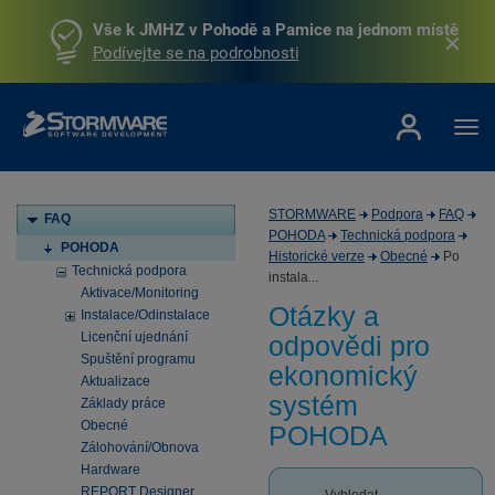
Vše k JMHZ v Pohodě a Pamice na jednom místě
Podívejte se na podrobnosti
STORMWARE
Podpora
FAQ
FAQ
POHODA
Technická podpora
POHODA
Historické verze
Obecné
Po
Technická podpora
instala...
Aktivace/Monitoring
Otázky a
Instalace/Odinstalace
Licenční ujednání
odpovědi pro
Spuštění programu
ekonomický
Aktualizace
systém
Základy práce
Obecné
POHODA
Zálohování/Obnova
Hardware
REPORT Designer