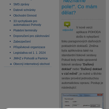
"Neznámé
SMS zprávy
pole!". Co mám
Datové schránky
dělat?
Obchodní činnost
33 vychytávek pro
automatizaci Pohody
V nové verzi
odpověď
Platební terminály
aplikace POHODA
Doporučení pro zálohování
došlo k vylepšení
tisku paragonových daňových
Zabezpečení
pokladních dokladů. Změna
Příspěvkové organizace
byla aplikována také na
Legislativa od 1. 1. 2024
standardní tiskové sestavy.
JMHZ v Pohodě a Pamice
Pokud tedy máte upravené
Obecný internetový obchod
tiskové sestavy "
Daňový
doklad
" nebo "
Daňový doklad
v cizí měně
", je nutné u těchto
sestav provést jednoduchou
automatickou opravu. Postup je
následující: