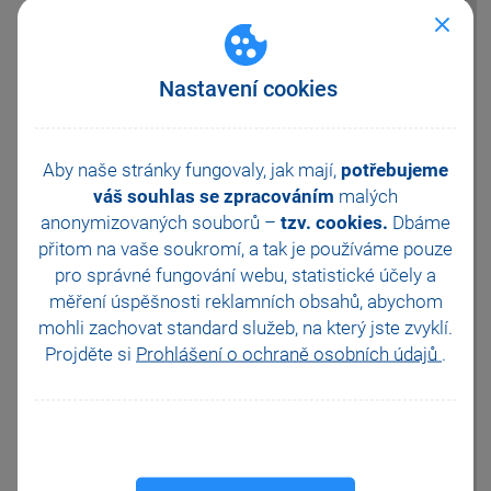
Zvolte náhled na svoji
Nastavení cookies
upravenou sestavu.
Objeví se dialog
"
Převod políček
databáze
".
Aby naše stránky fungovaly, jak mají,
potřebujeme
Ve výklopném poli
váš souhlas se zpracováním
malých
"
převést na
" zvolte
anonymizovaných souborů –
tzv. cookies.
Dbáme
hodnotu
qHOpol
. (viz.
obrázek).
přitom na vaše soukromí, a tak je
používáme pouze
Stiskněte
OK
.
pro správné fungování webu, statistické účely a
měření úspěšnosti reklamních obsahů, abychom
Zobrazí se náhled sestavy. V
okně náhledu spusťte
REPORT
mohli zachovat standard služeb, na který jste zvyklí.
Designer
. Znovu se zobrazí
Projděte si
Prohlášení o ochraně osobních údajů
.
dialog "Převod políček
databáze". Zopakujte tedy
znovu kroky 1 až 3 a poté
uložte tiskovou sestavu
(
CTRL+S
). Ukončete aplikaci
REPORT Designer.