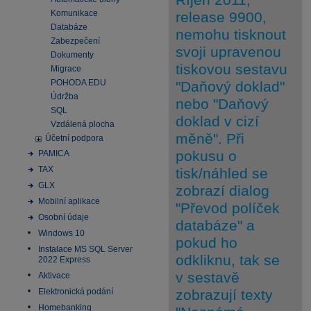
Komunikace
release 9900,
Databáze
nemohu tisknout
Zabezpečení
svoji upravenou
Dokumenty
tiskovou sestavu
Migrace
POHODA EDU
"Daňový doklad"
Údržba
nebo "Daňový
SQL
doklad v cizí
Vzdálená plocha
měně". Při
Účetní podpora
pokusu o
PAMICA
TAX
tisk/náhled se
GLX
zobrazí dialog
Mobilní aplikace
"Převod políček
Osobní údaje
databáze" a
Windows 10
pokud ho
Instalace MS SQL Server
odkliknu, tak se
2022 Express
v sestavě
Aktivace
Elektronická podání
zobrazují texty
Homebanking