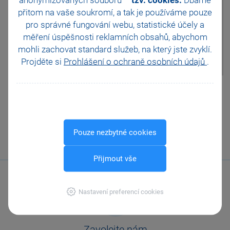
vyzváni správcem daně nebo
JMHZ v Pohodě a Pamice
přitom na vaše soukromí, a tak je
používáme pouze
pole Důvody pro podání násl.
Obecný internetový obchod
pro správné fungování webu, statistické účely a
KH zjištěny dne, do kterého
měření úspěšnosti reklamních obsahů, abychom
uvedete datum, kdy jste zjistili
mohli zachovat standard služeb, na který jste zvyklí.
důvod pro podání následného
kontrolního hlášení.
Projděte si
Prohlášení o ochraně osobních údajů
.
Pomohla Vám tato
odpověď?
Ano
Ne
Nevím
Pouze nezbytné cookies
Odeslat
Tisknout
Přijmout vše
Nastavení preferencí cookies
Zavolejte nám