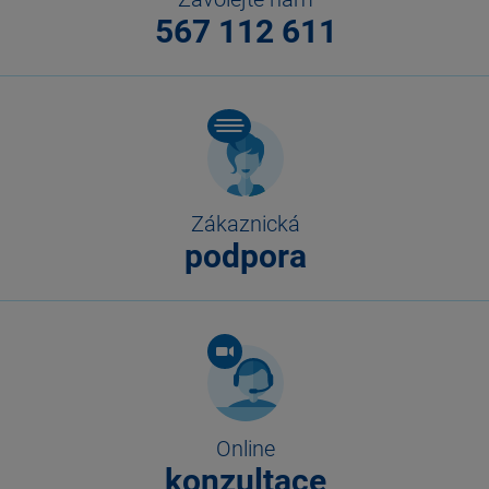
567 112 611
Zákaznická
podpora
Online
konzultace