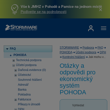
Vše k JMHZ v Pohodě a Pamice na jednom místě
Podívejte se na podrobnosti
STORMWARE
Podpora
FAQ
FAQ
POHODA
Účetní podpora
DPH
POHODA
Kontrolní hlášení
Jak mohu v...
Technická podpora
Otázky a
Účetní podpora
Daňová evidence (0)
odpovědi pro
Účetnictví
ekonomický
Souhrnné hlášení
systém
Adresář
Banka
POHODA
Pokladna
Fakturace
Příkazy k úhradě
Vyhledat
DPH