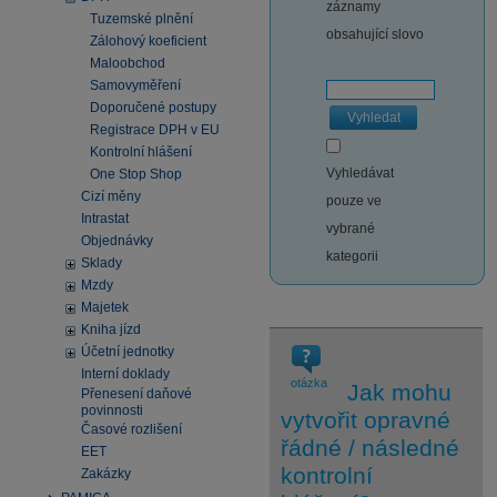
záznamy
Tuzemské plnění
obsahující slovo
Zálohový koeficient
Maloobchod
Samovyměření
Doporučené postupy
Vyhledat
Registrace DPH v EU
Kontrolní hlášení
Vyhledávat
One Stop Shop
Cizí měny
pouze ve
Intrastat
vybrané
Objednávky
kategorii
Sklady
Mzdy
Majetek
Kniha jízd
Účetní jednotky
Interní doklady
otázka
Jak mohu
Přenesení daňové
povinnosti
vytvořit opravné
Časové rozlišení
řádné / následné
EET
kontrolní
Zakázky