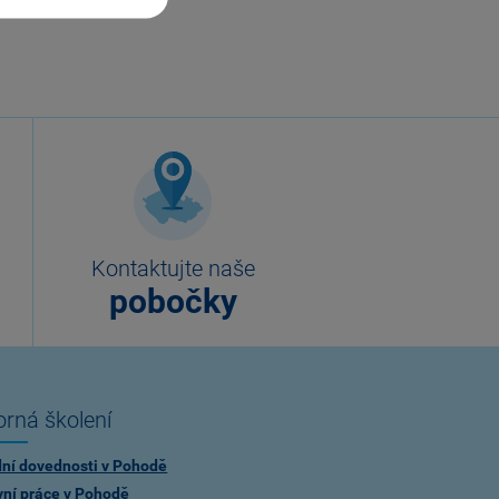
Kontaktujte naše
pobočky
rná školení
dní dovednosti v Pohodě
vní práce v Pohodě