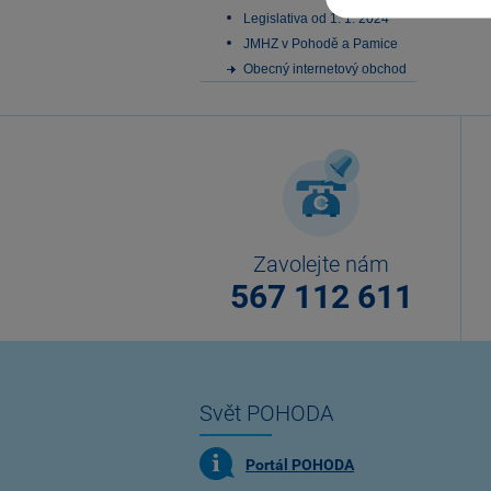
Legislativa od 1. 1. 2024
JMHZ v Pohodě a Pamice
Obecný internetový obchod
Zavolejte nám
567 112 611
Svět POHODA
Portál POHODA