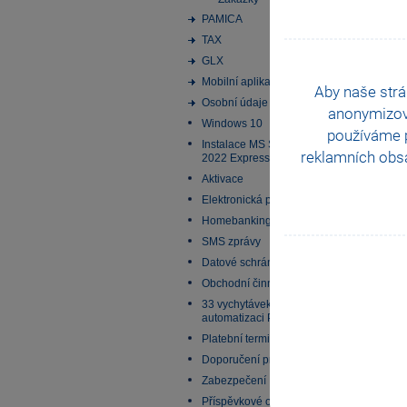
PAMICA
TAX
GLX
Mobilní aplikace
Aby naše strá
Osobní údaje
anonymizo
Windows 10
používáme p
Instalace MS SQL Server
reklamních obsa
2022 Express
Aktivace
Elektronická podání
Homebanking
SMS zprávy
Datové schránky
Obchodní činnost
33 vychytávek pro
automatizaci Pohody
Platební terminály
Doporučení pro zálohování
Zabezpečení
Příspěvkové organizace