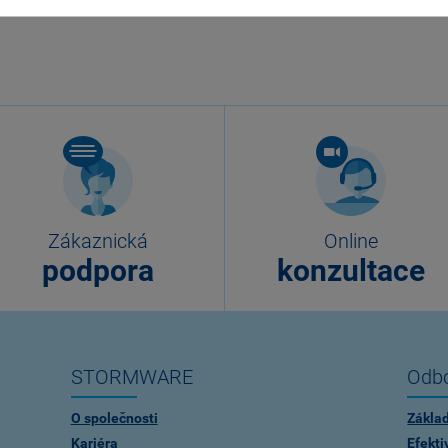
Zákaznická
Online
podpora
konzultace
STORMWARE
Odbo
O společnosti
Zákla
Kariéra
Efekti