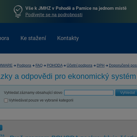
Vše k JMHZ v Pohodě a Pamice na jednom místě
Podívejte se na podrobnosti
pora
Ke stažení
Kontakty
MWARE
Podpora
FAQ
POHODA
Účetní podpora
DPH
Doporučené pos
zky a odpovědi pro
ekonomický systé
Vyhledat záznamy obsahující slovo
Vyhledat
Vyhledávat pouze ve vybrané kategorii
zka