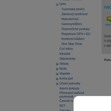
DPH
ne
Tuzemské plnění
Zálohový koeficient
Maloobchod
Samovyměření
odp
Doporučené postupy
Registrace DPH v EU
Zaok
Kontrolní hlášení
V pří
One Stop Shop
v apl
Cizí měny
Intrastat
Objednávky
Pomo
Sklady
Mzdy
Majetek
Kniha jízd
Účetní jednotky
Interní doklady
Přenesení daňové
povinnosti
Časové rozlišení
EET
Zakázky