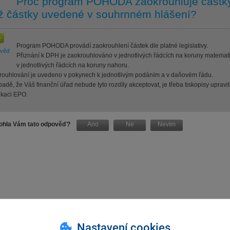
Proč program POHODA zaokrouhluje částky 
ž částky uvedené v souhrnném hlášení?
Program POHODA provádí zaokrouhlení částek dle platné legislativy.
ověď
Přiznání k DPH je zaokrouhlováno v jednotlivých řádcích na koruny matemat
v jednotlivých řádcích na koruny nahoru.
rouhlování je uvedeno v pokynech k jednotlivým podáním a v daňovém řádu.
padě, že Váš finanční úřad nebude tyto rozdíly akceptovat, je třeba tiskopisy upravi
ikaci EPO.
hla Vám tato odpověď?
Ano
Ne
Nevím
Nastavení cookies