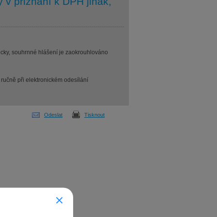
v přiznání k DPH jinak,
icky, souhrnné hlášení je zaokrouhlováno
t ručně při elektronickém odesílání
Odeslat
Tisknout