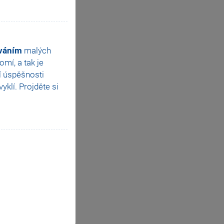
ováním
malých
mí, a tak je
í úspěšnosti
klí. Projděte si