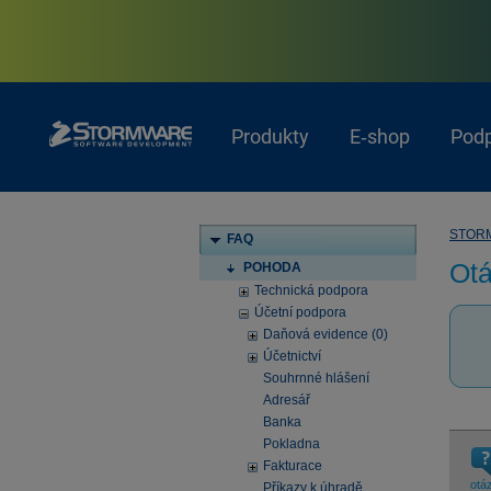
Produkty
E‑shop
Pod
STOR
FAQ
Otá
POHODA
Technická podpora
Účetní podpora
Daňová evidence (0)
Účetnictví
Souhrnné hlášení
Adresář
Banka
Pokladna
Fakturace
otá
Příkazy k úhradě