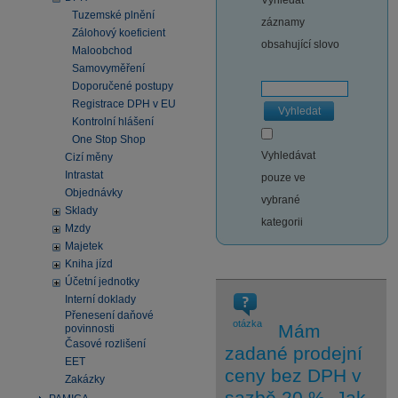
Vyhledat
Tuzemské plnění
záznamy
Zálohový koeficient
obsahující slovo
Maloobchod
Samovyměření
Doporučené postupy
Registrace DPH v EU
Vyhledat
Kontrolní hlášení
One Stop Shop
Vyhledávat
Cizí měny
Intrastat
pouze ve
Objednávky
vybrané
Sklady
kategorii
Mzdy
Majetek
Kniha jízd
Účetní jednotky
Interní doklady
Přenesení daňové
otázka
Mám
povinnosti
Časové rozlišení
zadané prodejní
EET
ceny bez DPH v
Zakázky
sazbě 20 %. Jak