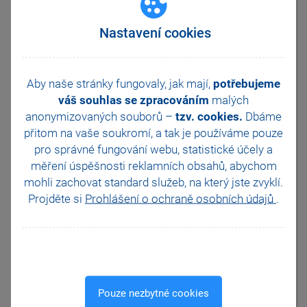
Upozornění:
Automatické přecenění zásob
Nastavení cookies
lze použít pouze v případě, že
používáte v programu POHODA
cenové skupiny, tj. neprovádíte
ruční úpravy cen.
Aby naše stránky fungovaly, jak mají,
potřebujeme
Kdy přepočet provést:
váš souhlas se zpracováním
malých
Nové sazby DPH v agendě
anonymizovaných souborů –
tzv. cookies.
Dbáme
Zásoby v poli DPH nákup resp.
přitom na vaše soukromí, a tak je
používáme pouze
DPH prodej se zobrazí na
pro správné fungování webu, statistické účely a
základě roku účetní jednotky, tj.
musí se jednat o nově
měření úspěšnosti reklamních obsahů, abychom
vytvořenou účetní jednotku pro
mohli zachovat standard služeb, na který jste zvyklí.
rok 2013 nebo o účetní
Projděte si
Prohlášení o ochraně osobních údajů
.
jednotku, která již účtuje na
přelomu účetních období, tj.
2013p. V hospodářském roce
se sazby DPH zobrazí na
základě systémového data.
Změnou sazby nedojde k
automatickému přepočtu cen.
Pouze nezbytné cookies
Tento přepočet musí být
proveden ručně prostřednictvím