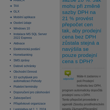
PAMICA
mohu při změně
TAX
sazby DPH na
GLX
Mobilní aplikace
21 % provést
Osobní údaje
přepočet cen
Windows 10
tak, aby prodejní
Instalace MS SQL Server
cena bez DPH
2022 Express
zůstala stejná a
Aktivace
navýšila se
Elektronická podání
pouze prodejní
Homebanking
cena s DPH?
SMS zprávy
Datové schránky
Obchodní činnost
Máte-li zadanou v
33 vychytávek pro
odpověď
automatizaci Pohody
poli Prodejní
hodnotu bez DPH,
Platební terminály
program automaticky dopočítá
Doporučení pro zálohování
prodejní cenu s DPH.
Zabezpečení
Tento přepočet provedete v
Příspěvkové organizace
agendě Zásoby prostřednictvím
povelu Záznam/Přecenění
Legislativa od 1. 1. 2024