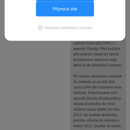
povelu Záznam/Přecenění
Přijmout vše
nákupních cen... resp.
prodejních cen...
Přepočty cen musíte provést na
Nastavení preferencí cookies
přelomu účetního období tj. v
roce 2013p, ve kterém se
zobrazí nová výše DPH i v
agendě Zásoby. Před každým
přeceněním zásob lze vybrat
požadované skladové karty,
které se do přecenění zahrnou.
Při vložení skladových položek
do dokladu se použijí vždy
sazby DPH dle zadaného data
dokladu. Pokud budete mít v
agendě Zásoby již přepočteny
skladové položky dle nové
snížené sazby platné od roku
2013, ale budete skladovou
položku vkládat do dokladu s
datem 2012, použije se sazba