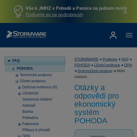
Vše k JMHZ v Pohodě a Pamice na jednom místě
Podívejte se na podrobnosti
STORMWARE
Podpora
FAQ
FAQ
POHODA
Účetní podpora
DPH
POHODA
Doporučené postupy
Mám
Technická podpora
zadané...
Účetní podpora
Otázky a
Daňová evidence (0)
Účetnictví
odpovědi pro
Souhrnné hlášení
ekonomický
Adresář
systém
Banka
Pokladna
POHODA
Fakturace
Příkazy k úhradě
DPH