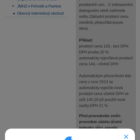
prodejních cen... V zobrazeném
JMHZ v Pohodě a Pamice
dialogovém okně zatrhnete
Obecný internetový obchod
volbu Základní prodejní cenu
neměnit, přepočítat pouze
slevy.
Příklad:
prodejní cena 120,- bez DPH
DPH prodej 20 %
automaticky vypočtená prodejní
cena 144,- včetně DPH
Automatickým přeceněním této
ceny v roce 2013 se
automaticky vypočte nová
prodejní cena včetně DPH ve
výši 145,20 při použití nové
sazby DPH 21 %.
Před provedením změn
provedete zálohu účetní
jednotky přes agendu
Soubor/Zálohování/Zálohovat.