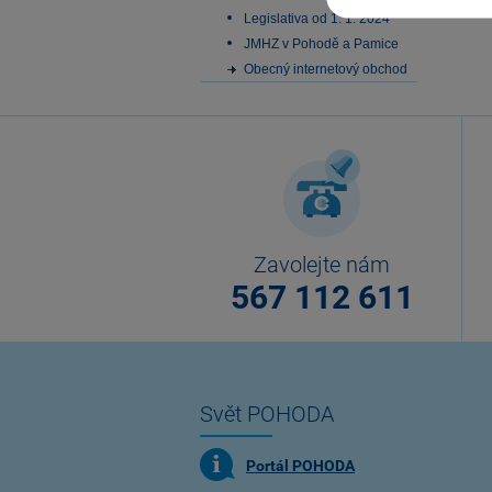
Legislativa od 1. 1. 2024
JMHZ v Pohodě a Pamice
Obecný internetový obchod
Zavolejte nám
567 112 611
Svět POHODA
Portál POHODA