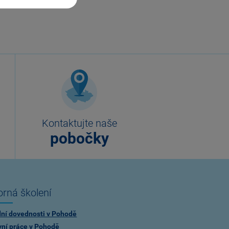
Kontaktujte naše
pobočky
rná školení
dní dovednosti v Pohodě
vní práce v Pohodě