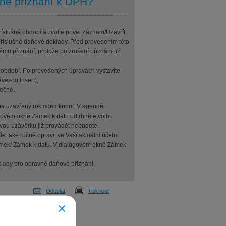
né přiznání k DPH?
íslušné období a zvolte povel Záznam/Uzavřít.
 příslušné daňové doklady. Před provedením této
mu přiznání, protože po zrušení přiznání již
 období. Po provedených úpravách vystavíte
vesou Insert),
ečné.
třeba uzavřený rok odemknout. V agendě
ogovém okně Zámek k datu odtrhněte volbu
vou uzávěrku již provádět nebudete.
te také ručně opravit ve Vaší aktuální účetní
ámek/ Zámek k datu. V dialogovém okně Zámek
lady pro opravné daňové přiznání.
Odeslat
Tisknout