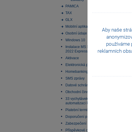
PAMICA
TAX
GLX
Mobilní aplikace
Aby naše strá
Osobní údaje
anonymizo
Windows 10
používáme p
Instalace MS SQL Server
reklamních obsa
2022 Express
Aktivace
Elektronická podání
Homebanking
SMS zprávy
Datové schránky
Obchodní činnost
33 vychytávek pro
automatizaci Pohody
Platební terminály
Doporučení pro zálohování
Zabezpečení
Příspěvkové organizace