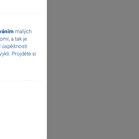
ováním
malých
mí, a tak je
í úspěšnosti
klí. Projděte si