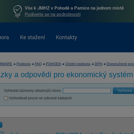
Vše k JMHZ v Pohodě a Pamice na jednom místě
Podívejte se na podrobnosti
pora
Ke stažení
Kontakty
MWARE
Podpora
FAQ
POHODA
Účetní podpora
DPH
Doporučené pos
zky a odpovědi pro
ekonomický systé
Vyhledat záznamy obsahující slovo
Vyhledat
Vyhledávat pouze ve vybrané kategorii
zka