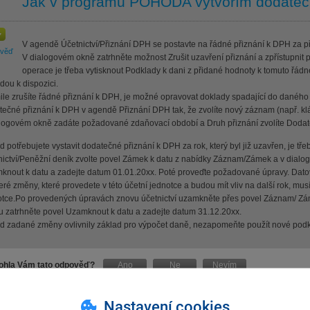
Jak v programu POHODA vytvořím dodateč
V agendě Účetnictví/Přiznání DPH se postavte na řádné přiznání k DPH za př
ověď
V dialogovém okně zatrhněte možnost Zrušit uzavření přiznání a zpřístupnit
operace je třeba vytisknout Podklady k dani z přidané hodnoty k tomuto řádné
ou k dispozici.
ile zrušíte řádné přiznání k DPH, je možné opravovat doklady spadající do daného
ečné přiznání k DPH v agendě Přiznání DPH tak, že zvolíte nový záznam (např. klá
alogovém okně zadáte požadované zdaňovací období a Druh přiznání zvolíte Dodat
 potřebujete vystavit dodatečné přiznání k DPH za rok, který byl již uzavřen, je 
nictví/Peněžní deník zvolte povel Zámek k datu z nabídky Záznam/Zámek a v dial
knout k datu a zadejte datum 01.01.20xx. Poté proveďte požadované úpravy. Dato
ré změny, které provedete v této účetní jednotce a budou mít vliv na další rok, musí
otce.Po provedených úpravách znovu účetnictví uzamkněte přes povel Záznam/ Z
tu zatrhněte povel Uzamknout k datu a zadejte datum 31.12.20xx.
d zadané změny ovlivnily základ pro výpočet daně, nezapomeňte použít nové podk
hla Vám tato odpověď?
Ano
Ne
Nevím
Nastavení cookies