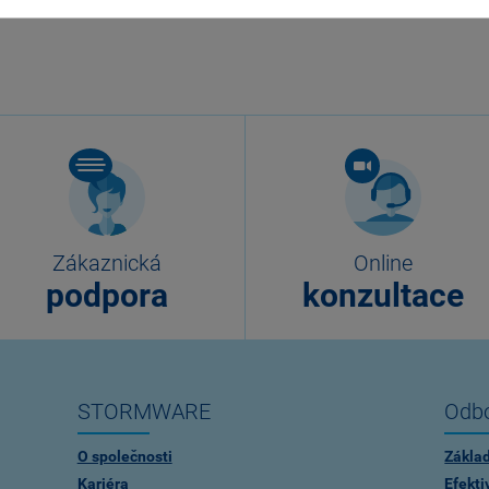
Zákaznická
Online
podpora
konzultace
STORMWARE
Odbo
O společnosti
Zákla
Kariéra
Efekti