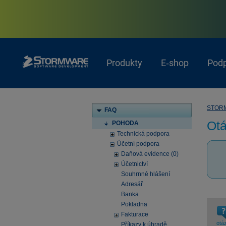
Produkty
E‑shop
Pod
STOR
FAQ
Otá
POHODA
Technická podpora
Účetní podpora
Daňová evidence (0)
Účetnictví
Souhrnné hlášení
Adresář
Banka
Pokladna
Fakturace
otá
Příkazy k úhradě