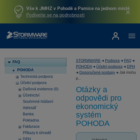
Vše k JMHZ v Pohodě a Pamice na jednom místě
Podívejte se na podrobnosti
STORMWARE
Podpora
FAQ
FAQ
POHODA
Účetní podpora
DPH
POHODA
Doporučené postupy
Jak mohu
Technická podpora
p...
Účetní podpora
Otázky a
Daňová evidence (0)
Účetnictví
odpovědi pro
Souhrnné hlášení
ekonomický
Adresář
systém
Banka
Pokladna
POHODA
Fakturace
Příkazy k úhradě
DPH