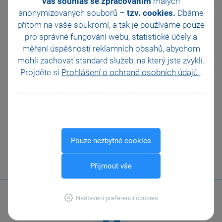
váš souhlas se zpracováním
malých
Pomohla Vám tato
JMHZ v Pohodě a Pamice
anonymizovaných souborů –
tzv. cookies.
Dbáme
odpověď?
Ano
Obecný internetový obchod
přitom na vaše soukromí, a tak je
používáme pouze
Ne
Nevím
pro správné fungování webu, statistické účely a
měření úspěšnosti reklamních obsahů, abychom
Odeslat
Tisknout
mohli zachovat standard služeb, na který jste zvyklí.
Projděte si
Prohlášení o ochraně osobních údajů
.
Podobné otázky
Co mohu v programu POHODA
zkontrolovat, pokud účet 343 –
Daň z přidané hodnoty
nesouhlasí s tiskovou sestavou
Pouze nezbytné cookies
Podklady k dani z přidané
hodnoty?
Přijmout vše
Nastavení preferencí cookies