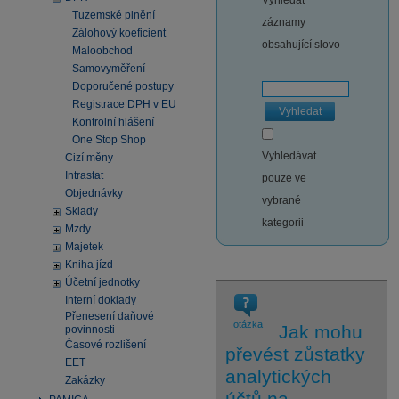
Vyhledat
Tuzemské plnění
záznamy
Zálohový koeficient
obsahující slovo
Maloobchod
Samovyměření
Doporučené postupy
Registrace DPH v EU
Vyhledat
Kontrolní hlášení
One Stop Shop
Vyhledávat
Cizí měny
Intrastat
pouze ve
Objednávky
vybrané
Sklady
kategorii
Mzdy
Majetek
Kniha jízd
Účetní jednotky
Interní doklady
Přenesení daňové
otázka
Jak mohu
povinnosti
Časové rozlišení
převést zůstatky
EET
analytických
Zakázky
účtů na