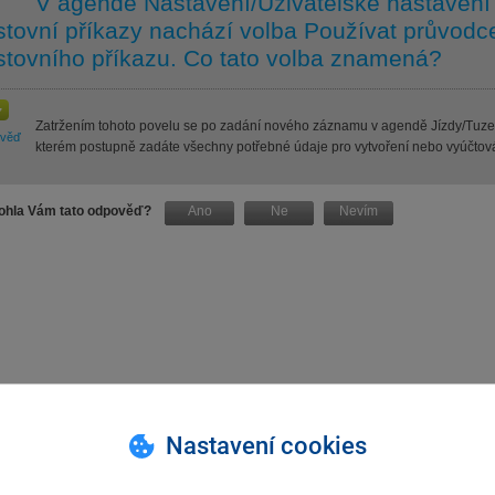
V agendě Nastavení/Uživatelské nastavení
stovní příkazy nachází volba Používat průvo
stovního příkazu. Co tato volba znamená?
Zatržením tohoto povelu se po zadání nového záznamu v agendě Jízdy/Tuzem
ověď
kterém postupně zadáte všechny potřebné údaje pro vytvoření nebo vyúčtová
hla Vám tato odpověď?
Ano
Ne
Nevím
Nastavení cookies