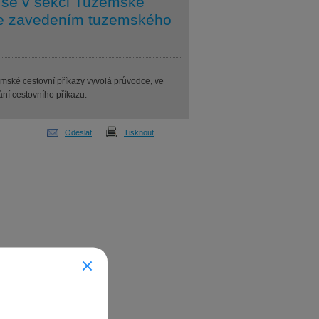
 se v sekci Tuzemské
dce zavedením tuzemského
ské cestovní příkazy vyvolá průvodce, ve
ní cestovního příkazu.
Odeslat
Tisknout