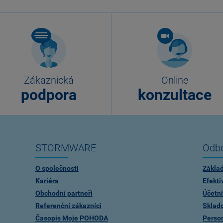
Zákaznická
Online
podpora
konzultace
STORMWARE
Odbo
O společnosti
Zákla
Kariéra
Efekti
Obchodní partneři
Účetni
Referenční zákazníci
Sklad
Časopis Moje POHODA
Person