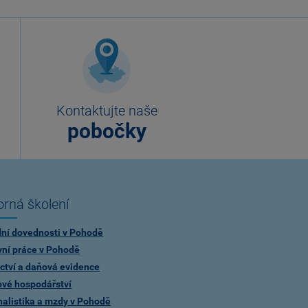
Kontaktujte naše
pobočky
rná školení
dní dovednosti v Pohodě
vní práce v Pohodě
ctví a daňová evidence
ové hospodářství
alistika a mzdy v Pohodě