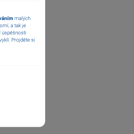
ováním
malých
mí, a tak je
í úspěšnosti
klí. Projděte si