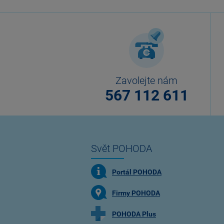
Zavolejte nám
567 112 611
Svět POHODA
Portál POHODA
Firmy POHODA
POHODA Plus