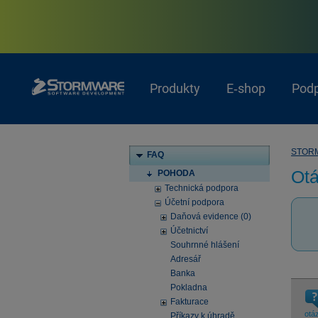
Produkty
E‑shop
Pod
STOR
FAQ
Otá
POHODA
Technická podpora
Účetní podpora
Daňová evidence (0)
Účetnictví
Souhrnné hlášení
Adresář
Banka
Pokladna
Fakturace
otá
Příkazy k úhradě