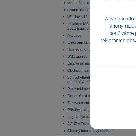
Mobilní aplikace
Osobní údaje
Windows 10
Aby naše strá
Instalace MS SQL Server
anonymizo
2022 Express
používáme p
Aktivace
reklamních obsa
Elektronická podání
Homebanking
SMS zprávy
Datové schránky
Obchodní činnost
33 vychytávek pro
automatizaci Pohody
Platební terminály
Doporučení pro zálohování
Zabezpečení
Příspěvkové organizace
Legislativa od 1. 1. 2024
JMHZ v Pohodě a Pamice
Obecný internetový obchod