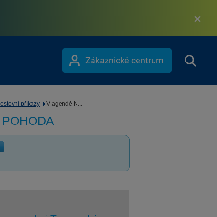
Zákaznické centrum
estovní příkazy
V agendě N...
m POHODA