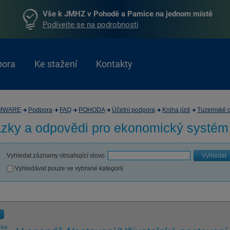
Vše k JMHZ v Pohodě a Pamice na jednom místě
Podívejte se na podrobnosti
pora
Ke stažení
Kontakty
MWARE
Podpora
FAQ
POHODA
Účetní podpora
Kniha jízd
Tuzemské c
zky a odpovědi pro
ekonomický systé
Vyhledat záznamy obsahující slovo
Vyhledat
Vyhledávat pouze ve vybrané kategorii
zka