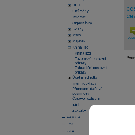
DPH
ce
Cizí měny
ce
Intrastat
Objednávky
Sklady
Mzdy
odp
Majetek
Kniha jízd
Kniha jízd
Pomo
Tuzemské cestovní
příkazy
Zahraniční cestovní
příkazy
Účetní jednotky
Interní doklady
Přenesení daňové
povinnosti
Časové rozlišení
EET
Zakázky
PAMICA
TAX
GLX