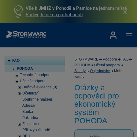
Vše k JMHZ v Pohodě a Pamice na jednom místě
Podívejte se na podrobnosti
STORMWARE
Podpora
FAQ
FAQ
POHODA
Účetní podpora
POHODA
Sklady
Objednávky
Mohu
Technická podpora
zadáv...
Účetní podpora
Otázky a
Daňová evidence (0)
Účetnictví
odpovědi pro
Souhrnné hlášení
ekonomický
Adresář
systém
Banka
Pokladna
POHODA
Fakturace
Příkazy k úhradě
DPH