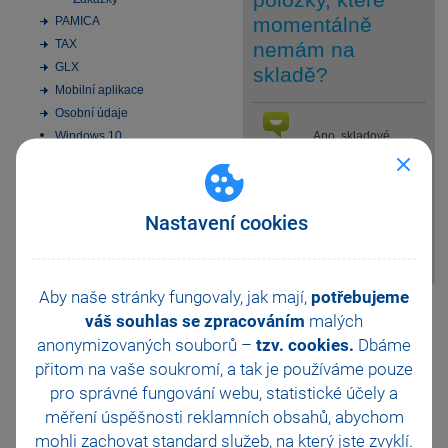
momentálně
PAMICA
TAX
nemám na
GLX
skladě?
Mobilní aplikace
Osobní údaje
Windows 10
Ano, skladové
odpověď
položky můžete do
Instalace MS SQL Server
2022 Express
objednávek vkládat
bez omezení, neboť vložení
Aktivace
zásob do objednávky
Nastavení cookies
Elektronická podání
neovlivňuje stav zásob na
Homebanking
skladě.
SMS zprávy
Datové schránky
Aby naše stránky fungovaly, jak mají,
potřebujeme
Pomohla Vám tato
Obchodní činnost
váš souhlas se zpracováním
malých
odpověď?
Ano
33 vychytávek pro
anonymizovaných souborů –
tzv. cookies.
Dbáme
automatizaci Pohody
Ne
Nevím
přitom na vaše soukromí, a tak je
používáme pouze
Platební terminály
pro správné fungování webu, statistické účely a
Doporučení pro zálohování
Odeslat
Tisknout
měření úspěšnosti reklamních obsahů, abychom
Zabezpečení
mohli zachovat standard služeb, na který jste zvyklí.
Příspěvkové organizace