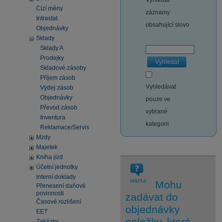
Vyhledat
Cizí měny
záznamy
Intrastat
obsahující slovo
Objednávky
Sklady
Sklady A
Prodejky
Vyhledat
Skladové zásoby
Příjem zásob
Vyhledávat
Výdej zásob
Objednávky
pouze ve
Převod zásob
vybrané
Inventura
kategorii
Reklamace/Servis
Mzdy
Majetek
Kniha jízd
Účetní jednotky
Interní doklady
otázka
Mohu
Přenesení daňové
povinnosti
zadávat do
Časové rozlišení
objednávky
EET
položky, které
Zakázky