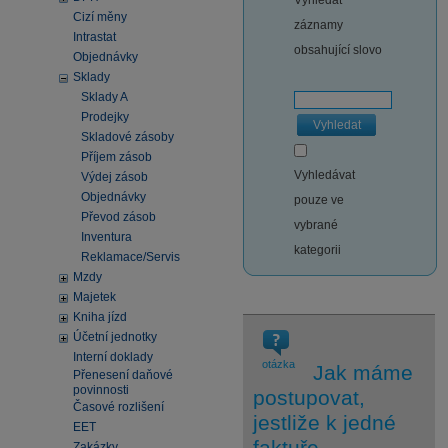
Vyhledat
Cizí měny
záznamy
Intrastat
obsahující slovo
Objednávky
Sklady
Sklady A
Prodejky
Vyhledat
Skladové zásoby
Příjem zásob
Vyhledávat
Výdej zásob
Objednávky
pouze ve
Převod zásob
vybrané
Inventura
kategorii
Reklamace/Servis
Mzdy
Majetek
Kniha jízd
Účetní jednotky
Interní doklady
otázka
Jak máme
Přenesení daňové
povinnosti
postupovat,
Časové rozlišení
jestliže k jedné
EET
faktuře
Zakázky