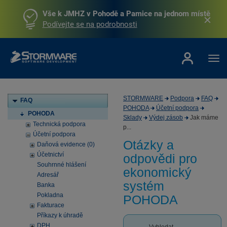
Vše k JMHZ v Pohodě a Pamice na jednom místě
Podívejte se na podrobnosti
STORMWARE
Podpora
FAQ
FAQ
POHODA
Účetní podpora
POHODA
Sklady
Výdej zásob
Jak máme
Technická podpora
p...
Účetní podpora
Otázky a
Daňová evidence (0)
Účetnictví
odpovědi pro
Souhrnné hlášení
ekonomický
Adresář
systém
Banka
Pokladna
POHODA
Fakturace
Příkazy k úhradě
DPH