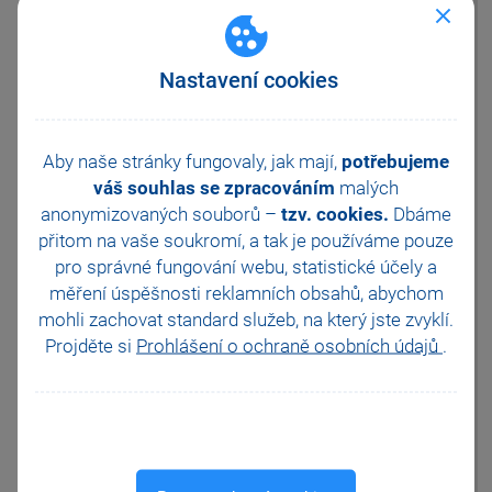
zápočet program POHODA
zobrazí hlášku:
Není zadán
"
kurz pro vzájemný zápočet.
Přejete
Nastavení cookies
si pokračovat?" V případě, že
zvolíte možnost Ne, kurzor Vás
přepne zpět do pole Kurz, kde
můžete odpovídající kurz
Aby naše stránky fungovaly, jak mají,
potřebujeme
doplnit. Pokud ovšem zvolíte
váš souhlas se zpracováním
malých
možnost Ano, zápočet se
anonymizovaných souborů –
tzv. cookies.
Dbáme
provede s kurzem 1.
přitom na vaše soukromí, a tak je
používáme pouze
V tomto případě je nutné
položky Interního dokladu
pro správné fungování webu, statistické účely a
vymazat (Ctrl+Del), doklad
měření úspěšnosti reklamních obsahů, abychom
uložit. Následně ve formuláři
mohli zachovat standard služeb, na který jste zvyklí.
Interního dokladu vymažete
Projděte si
Prohlášení o ochraně osobních údajů
.
částku v cizí měně, do dokladu
vyplníte správný kurz a přes
povel
Záznam/Přenos/Vzájemný
zápočet přenesete pohledávky
a závazky znovu. Nyní již
budete mít vzájemný zápočet
proveden se správným kurzem.