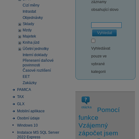
záznamy
Cizí měny
obsahující slovo
Intrastat
Objednávky
Sklady
Mzdy
Vyhledat
Majetek
Kniha jízd
Vyhledávat
Účetní jednotky
Interní doklady
pouze ve
Přenesení daňové
vybrané
povinnosti
Časové rozlišení
kategorii
EET
Zakázky
PAMICA
TAX
GLX
otázka
Pomocí
Mobilní aplikace
funkce
Osobní údaje
Vzájemný
Windows 10
zápočet jsem
Instalace MS SQL Server
2022 Express