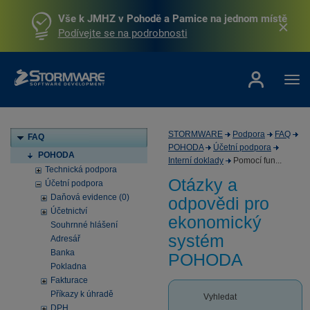
Vše k JMHZ v Pohodě a Pamice na jednom místě
Podívejte se na podrobnosti
STORMWARE
Podpora
FAQ
FAQ
POHODA
Účetní podpora
POHODA
Interní doklady
Pomocí fun...
Technická podpora
Otázky a
Účetní podpora
Daňová evidence (0)
odpovědi pro
Účetnictví
ekonomický
Souhrnné hlášení
systém
Adresář
Banka
POHODA
Pokladna
Fakturace
Příkazy k úhradě
Vyhledat
DPH