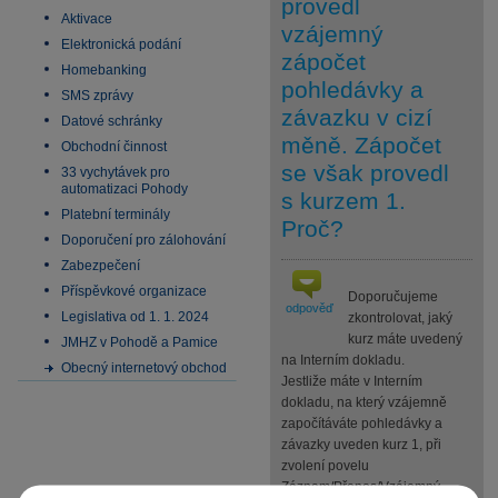
provedl
Aktivace
vzájemný
Elektronická podání
zápočet
Homebanking
pohledávky a
SMS zprávy
závazku v cizí
Datové schránky
měně. Zápočet
Obchodní činnost
se však provedl
33 vychytávek pro
automatizaci Pohody
s kurzem 1.
Platební terminály
Proč?
Doporučení pro zálohování
Zabezpečení
Příspěvkové organizace
Doporučujeme
odpověď
Legislativa od 1. 1. 2024
zkontrolovat, jaký
kurz máte uvedený
JMHZ v Pohodě a Pamice
na Interním dokladu.
Obecný internetový obchod
Jestliže máte v Interním
dokladu, na který vzájemně
započítáváte pohledávky a
závazky uveden kurz 1, při
zvolení povelu
Záznam/Přenos/Vzájemný