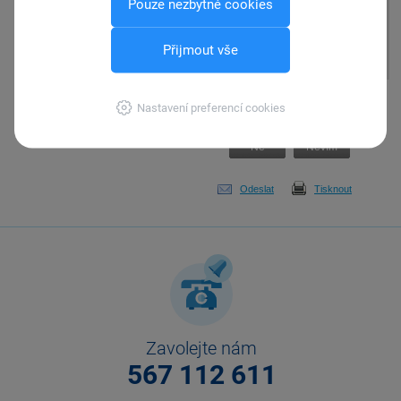
Pouze nezbytné cookies
Další možností je Interní doklad
vymazat a zadat jej znovu s
Přijmout vše
odpovídajícím kurzem.
Pomohla Vám tato
Nastavení preferencí cookies
odpověď?
Ano
Ne
Nevím
Odeslat
Tisknout
Zavolejte nám
567 112 611