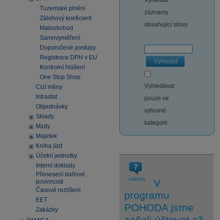
Vyhledat
Tuzemské plnění
záznamy
Zálohový koeficient
obsahující slovo
Maloobchod
Samovyměření
Doporučené postupy
Registrace DPH v EU
Vyhledat
Kontrolní hlášení
One Stop Shop
Vyhledávat
Cizí měny
Intrastat
pouze ve
Objednávky
vybrané
Sklady
kategorii
Mzdy
Majetek
Kniha jízd
Účetní jednotky
Interní doklady
Přenesení daňové
otázka
V
povinnosti
Časové rozlišení
programu
EET
POHODA jsme
Zakázky
začali účtovat až