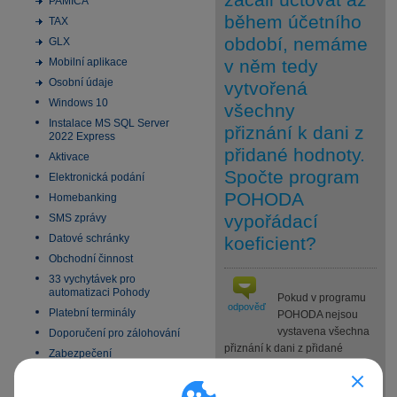
PAMICA
během účetního
TAX
období, nemáme
GLX
Mobilní aplikace
v něm tedy
Osobní údaje
vytvořená
Windows 10
všechny
Instalace MS SQL Server
přiznání k dani z
2022 Express
přidané hodnoty.
Aktivace
Spočte program
Elektronická podání
POHODA
Homebanking
vypořádací
SMS zprávy
Datové schránky
koeficient?
Obchodní činnost
33 vychytávek pro
automatizaci Pohody
Pokud v programu
odpověď
Platební terminály
POHODA nejsou
vystavena všechna
Doporučení pro zálohování
přiznání k dani z přidané
Zabezpečení
hodnoty, spočte program
Příspěvkové organizace
POHODA vypořádací koeficient
Legislativa od 1. 1. 2024