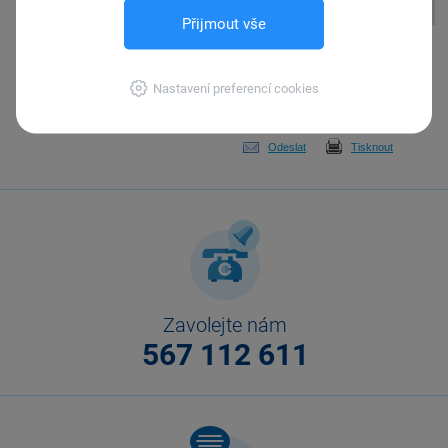
Přijmout vše
Pomohla Vám tato
odpověď?
Ano
Nastavení preferencí cookies
Ne
Nevím
Odeslat
Tisknout
Zavolejte nám
567 112 611