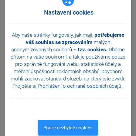
pouze z vystavených přiznání.
JMHZ v Pohodě a Pamice
Vypořádací koeficient bude
Nastavení cookies
tedy spočten chybně.
Obecný internetový obchod
V agendě Účetnictví/Daň z
přidané hodnoty/Přiznání DPH
zvolte tiskovou sestavu
Aby naše stránky fungovaly, jak mají,
potřebujeme
Přiznání k dani z přidané
hodnoty prostřednictvím
váš souhlas se zpracováním
malých
nabídky Soubor/Tiskové
anonymizovaných souborů –
tzv. cookies.
Dbáme
sestavy (Ctrl+T). Zobrazenou
přitom na vaše soukromí, a tak je
používáme pouze
sestavu vyexportujte do
pro správné fungování webu, statistické účely a
programu Excel prostřednictvím
ikony pro export zobrazenou na
měření úspěšnosti reklamních obsahů, abychom
standardní liště (Alt+E) a
mohli zachovat standard služeb, na který jste zvyklí.
vypočtený koeficient, resp.
Projděte si
Prohlášení o ochraně osobních údajů
.
hodnotu na řádku 53 upravte.
Po provedení datové uzávěrky
je nutné v agendě
Účetnictví/Daň z přidané
hodnoty/Přiznání DPH ručně
zadat správný koeficient na
záložku Změna režimu,
Pouze nezbytné cookies
vyrovnání do řádku 52 –
Zálohový koeficient.