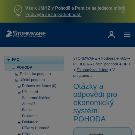
Vše k JMHZ v Pohodě a Pamice na jednom místě
Podívejte se na podrobnosti
STORMWARE
Podpora
FAQ
FAQ
POHODA
Účetní podpora
DPH
POHODA
Zálohový koeficient
V
Technická podpora
programu...
Účetní podpora
Otázky a
Daňová evidence (0)
Účetnictví
odpovědi pro
Souhrnné hlášení
ekonomický
Adresář
systém
Banka
Pokladna
POHODA
Fakturace
Příkazy k úhradě
DPH