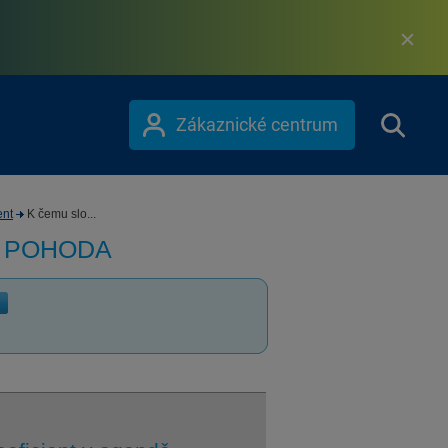
Zákaznické centrum
ent
K čemu slo...
m POHODA