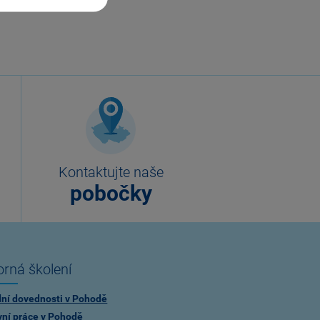
Kontaktujte naše
pobočky
rná školení
dní dovednosti v Pohodě
vní práce v Pohodě