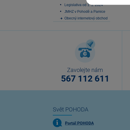
Legislativa od 1. 1. 2024
JMHZ v Pohodě a Pamice
Obecný internetový obchod
Zavolejte nám
567 112 611
Svět POHODA
Portál POHODA