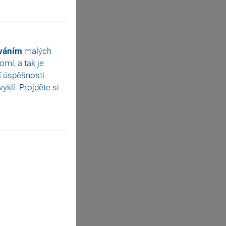
ováním
malých
mí, a tak je
í úspěšnosti
klí. Projděte si