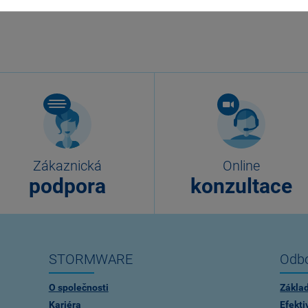
Zákaznická
Online
podpora
konzultace
STORMWARE
Odbo
O společnosti
Zákla
Kariéra
Efekti