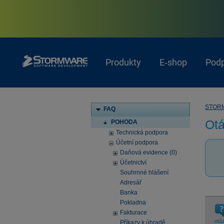
Produkty
E‑shop
Pod
STOR
FAQ
Otá
POHODA
Technická podpora
Účetní podpora
Daňová evidence (0)
Účetnictví
Souhrnné hlášení
Adresář
Banka
Pokladna
Fakturace
otá
Příkazy k úhradě