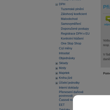
DPH
Př
Tuzemské plnění
Zálohový koeficient
Maloobchod
Samovyměření
odp
Doporučené postupy
Registrace DPH v EU
Kontrolní hlášení
Volbu
One Stop Shop
resp.
Cizí měny
Intrastat
V řá
Objednávky
daně 
Sklady
Mzdy
Majetek
Pomo
Kniha jízd
Účetní jednotky
Interní doklady
Přenesení daňové
povinnosti
Časové rozlišení
EET
Zakázky