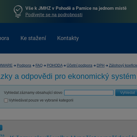
Vše k JMHZ v Pohodě a Pamice na jednom místě
Podívejte se na podrobnosti
pora
Ke stažení
Kontakty
MWARE
Podpora
FAQ
POHODA
Účetní podpora
DPH
Zálohový koefici
zky a odpovědi pro
ekonomický systé
Vyhledat záznamy obsahující slovo
Vyhledat
Vyhledávat pouze ve vybrané kategorii
zka