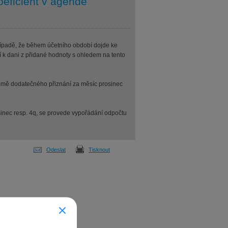
oeficient v agendě
případě, že během účetního období dojde ke
ní k dani z přidané hodnoty s ohledem na tento
kromě dodatečného přiznání za měsíc prosinec
inec resp. 4q, se provede vypořádání odpočtu
Odeslat
Tisknout