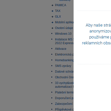
PAMICA
TAX
GLX
Mobilní aplikace
Aby naše strá
Osobní údaje
anonymizo
Windows 10
používáme p
Instalace MS SQL Server
reklamních obsa
2022 Express
Aktivace
Elektronická podání
Homebanking
SMS zprávy
Datové schránky
Obchodní činnost
33 vychytávek pro
automatizaci Pohody
Platební terminály
Doporučení pro zálohování
Zabezpečení
Příspěvkové organizace