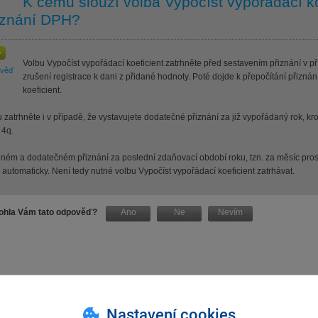
K čemu slouží volba Vypočíst vypořádací k
iznání DPH?
Volbu Vypočíst vypořádací koeficient zatrhněte před sestavením přiznání v 
ověď
zrušení registrace k dani z přidané hodnoty. Poté dojde k přepočítání přizná
koeficient.
 zatrhněte i v případě, že vystavujete dodatečné přiznání za již vypořádaný rok, 
 4q.
dném a dodatečném přiznání za poslední zdaňovací období roku, tzn. za měsíc pros
automaticky. Není tedy nutné volbu Vypočíst vypořádací koeficient zatrhávat.
hla Vám tato odpověď?
Ano
Ne
Nevím
Nastavení cookies