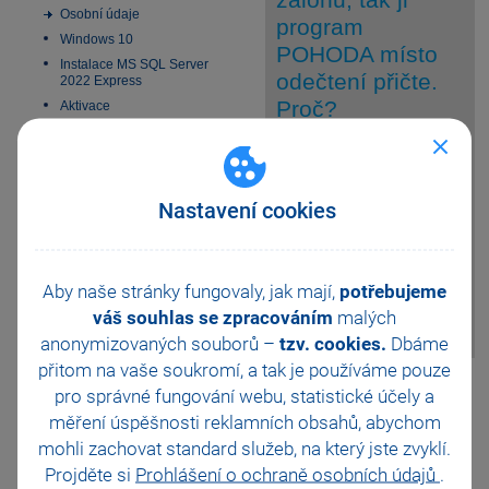
Osobní údaje
program
Windows 10
POHODA místo
Instalace MS SQL Server
odečtení přičte.
2022 Express
Proč?
Aktivace
Elektronická podání
Homebanking
Uhrazenou zálohu
SMS zprávy
odpověď
zadejte do dokladu
Nastavení cookies
Datové schránky
prostřednictvím
Obchodní činnost
povelu Záznam/Ruční odpočet
33 vychytávek pro
zálohy, resp. Záznam/Přenos -
automatizaci Pohody
>/Zálohové faktury ->. Hodnotu
Aby naše stránky fungovaly, jak mají,
potřebujeme
Platební terminály
zálohy je nutné vždy uvést
váš souhlas se zpracováním
malých
záporně.
Doporučení pro zálohování
anonymizovaných souborů –
tzv. cookies.
Dbáme
Zabezpečení
přitom na vaše soukromí, a tak je
používáme pouze
Příspěvkové organizace
Pomohla Vám tato
pro správné fungování webu, statistické účely a
Legislativa od 1. 1. 2024
odpověď?
Ano
měření úspěšnosti reklamních obsahů, abychom
JMHZ v Pohodě a Pamice
Ne
Nevím
mohli zachovat standard služeb, na který jste zvyklí.
Obecný internetový obchod
Projděte si
Prohlášení o ochraně osobních údajů
.