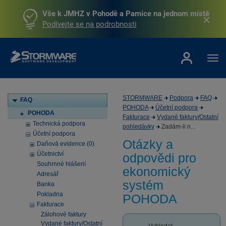
Vše k JMHZ v Pohodě a Pamice na jednom místě
Podívejte se na podrobnosti
STORMWARE
Podpora
FAQ
FAQ
POHODA
Účetní podpora
POHODA
Fakturace
Vydané faktury/Ostatní
Technická podpora
pohledávky
Zadám-li n...
Účetní podpora
Otázky a
Daňová evidence (0)
Účetnictví
odpovědi pro
Souhrnné hlášení
ekonomický
Adresář
systém
Banka
Pokladna
POHODA
Fakturace
Zálohové faktury
Vydané faktury/Ostatní