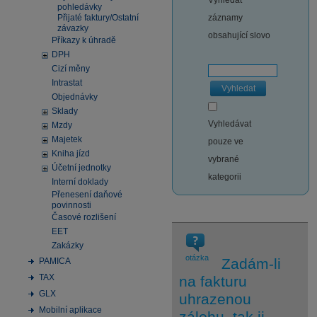
Vyhledat
pohledávky
Přijaté faktury/Ostatní
záznamy
závazky
obsahující slovo
Příkazy k úhradě
DPH
Cizí měny
Intrastat
Vyhledat
Objednávky
Sklady
Vyhledávat
Mzdy
Majetek
pouze ve
Kniha jízd
vybrané
Účetní jednotky
kategorii
Interní doklady
Přenesení daňové
povinnosti
Časové rozlišení
EET
Zakázky
otázka
Zadám-li
PAMICA
TAX
na fakturu
GLX
uhrazenou
Mobilní aplikace
zálohu, tak ji