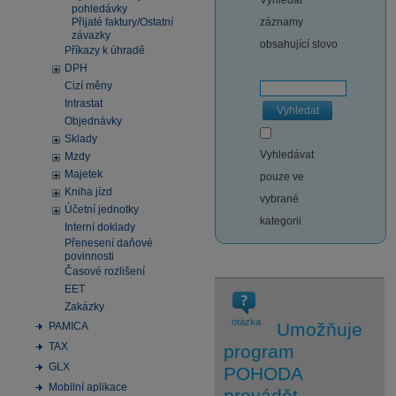
Vyhledat
pohledávky
Přijaté faktury/Ostatní
záznamy
závazky
obsahující slovo
Příkazy k úhradě
DPH
Cizí měny
Intrastat
Vyhledat
Objednávky
Sklady
Vyhledávat
Mzdy
Majetek
pouze ve
Kniha jízd
vybrané
Účetní jednotky
kategorii
Interní doklady
Přenesení daňové
povinnosti
Časové rozlišení
EET
Zakázky
otázka
Umožňuje
PAMICA
TAX
program
GLX
POHODA
Mobilní aplikace
provádět