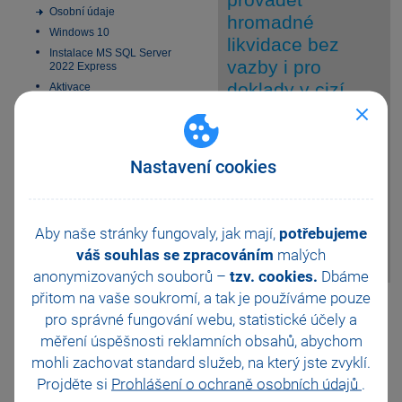
Osobní údaje
hromadné
Windows 10
likvidace bez
Instalace MS SQL Server
vazby i pro
2022 Express
doklady v cizí
Aktivace
Elektronická podání
měně?
Homebanking
SMS zprávy
Nastavení cookies
Ano, hromadné
Datové schránky
odpověď
likvidace bez vazby
Obchodní činnost
je možné provádět
33 vychytávek pro
pro doklady v korunách i v cizí
automatizaci Pohody
Aby naše stránky fungovaly, jak mají,
potřebujeme
měně. V případě cizí měny není
Platební terminály
váš souhlas se zpracováním
malých
dopočítán kurzový rozdíl.
Doporučení pro zálohování
anonymizovaných souborů –
tzv. cookies.
Dbáme
Zabezpečení
přitom na vaše soukromí, a tak je
používáme pouze
Pomohla Vám tato
Příspěvkové organizace
pro správné fungování webu, statistické účely a
odpověď?
Ano
Legislativa od 1. 1. 2024
měření úspěšnosti reklamních obsahů, abychom
JMHZ v Pohodě a Pamice
Ne
Nevím
mohli zachovat standard služeb, na který jste zvyklí.
Obecný internetový obchod
Projděte si
Prohlášení o ochraně osobních údajů
.
Odeslat
Tisknout