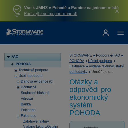
Vše k JMHZ v Pohodě a Pamice na jednom místě
Podívejte se na podrobnosti
STORMWARE
Podpora
FAQ
FAQ
POHODA
Účetní podpora
POHODA
Fakturace
Vydané faktury/Ostatní
Technická podpora
pohledávky
Umožňuje p...
Účetní podpora
Otázky a
Daňová evidence (0)
Účetnictví
odpovědi pro
Souhrnné hlášení
ekonomický
Adresář
systém
Banka
Pokladna
POHODA
Fakturace
Zálohové faktury
Vydané faktury/Ostatní