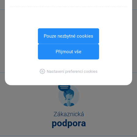
Pouze nezbytné cookies
Zavolejte nám
Přijmout vše
567 112 611
Nastavení preferencí cookies
Zákaznická
podpora