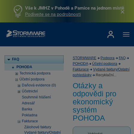
Vše k JMHZ v Pohodě a Pamice na jednom místě
Podívejte se na podrobnosti
STORMWARE
Podpora
FAQ
FAQ
POHODA
Účetní podpora
POHODA
Fakturace
Vydané faktury/Ostatní
Technická podpora
pohledávky
Recyklační...
Účetní podpora
Otázky a
Daňová evidence (0)
Účetnictví
odpovědi pro
Souhrnné hlášení
ekonomický
Adresář
systém
Banka
Pokladna
POHODA
Fakturace
Zálohové faktury
Vydané faktury/Ostatní