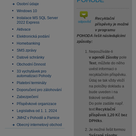
Osobní údaje
Windows 10
Instalace MS SQL Server
Recyklační
odpověď
2022 Express
příspěvky je možné
Aktivace
v programu
POHODA řešit následujícími
Elektronická podání
způsoby:
Homebanking
SMS zprávy
Nepoužíváte-li
Datové schránky
v agendě Zásoby
pole
Text
, můžete do něho
Obchodní činnost
uvést informaci o
33 vychytávek pro
recyklačním příspěvku.
automatizaci Pohody
Údaj se tak vždy vloží
Platební terminály
na položky dokladu a
Doporučení pro zálohování
bude uveden i na
Zabezpečení
tiskové sestavě.
Do pole zadáte např.
Příspěvkové organizace
text
Recyklační
Legislativa od 1. 1. 2024
příspěvek 1,20 Kč bez
JMHZ v Pohodě a Pamice
DPH/ks
.
Obecný internetový obchod
Je možné řešit formou
Svázané zásoby
.