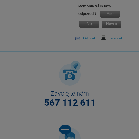
Pomohla Vám tato
odpověď?
Ano
Ne
Nevím
Odeslat
Tisknout
Zavolejte nám
567 112 611