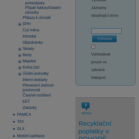
Vyhledat
pohledávky
Přijaté faktury/Ostatní
záznamy
závazky
obsahující slovo
Příkazy k úhradě
DPH
Cizí měny
Intrastat
Vyhledat
Objednávky
Sklady
Vyhledávat
Mzdy
Majetek
pouze ve
Kniha jízd
vybrané
Účetní jednotky
kategorii
Interní doklady
Přenesení daňové
povinnosti
Časové rozlišení
EET
Zakázky
otázka
PAMICA
TAX
Recyklační
GLX
poplatky v
Mobilní aplikace
POHODĚ