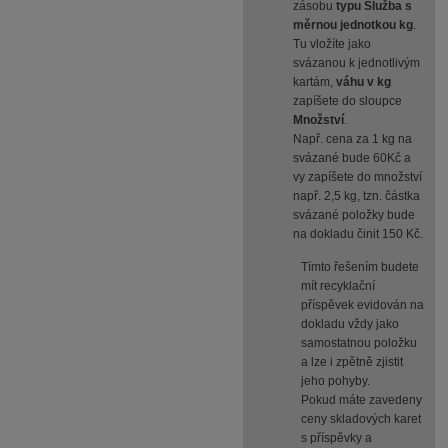
zásobu
typu Služba s
měrnou jednotkou kg
.
Tu vložíte jako
svázanou k jednotlivým
kartám,
váhu v kg
zapíšete do sloupce
Množství
.
Např. cena za 1 kg na
svázané bude 60Kč a
vy zapíšete do množství
např. 2,5 kg, tzn. částka
svázané položky bude
na dokladu činit 150 Kč.
Tímto řešením budete
mít recyklační
příspěvek evidován na
dokladu vždy jako
samostatnou položku
a lze i zpětně zjistit
jeho pohyby.
Pokud máte zavedeny
ceny skladových karet
s příspěvky a