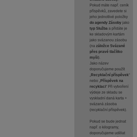
Pokud máte např. ceník
příspěvků, zavedete si
jeho jednotlivé položky
do agendy Zásoby
jako
typ Služba
a přidáte je
ke skladovým kartám
jako svázanou zásobu
(na
záložce Svázané
přes pravé tlačítko
myši
).
Jako název
doporučujeme použít
„
Recyklační příspěvek
“
nebo „
Příspěvek na
recyklaci
“ Při vytvoření
výdeje ze skladu se
vyskladní daná karta +
svázaná zásoba
(recyklační příspěvek).
Pokud se bude jednat
např. o kilogramy,
doporučujeme udělat