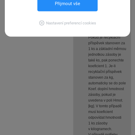
Přijmout vše
recyklačního příspěvku
nezapomeňte vyplnit
také jeho koeficient,
kterým se přepočte výše
Nastavení preferencí cookies
příspěvku k základní
měrné jednotce zásoby.
Pokud je recyklační
příspěvek stanoven za
1 ks a základní měrnou
jednotkou zásoby je
také ks, pak ponechte
koeficient 1. Je-li
recyklační příspěvek
stanoven za kg,
automaticky se do pole
Koef. doplní hmotnost
zásoby, pokud je
uvedena v poli Hmot.
[kg]. V tomto případě
musí koeficient
odpovídat hmotnosti
1 ks zásoby
v kilogramech.
V případě potřeby