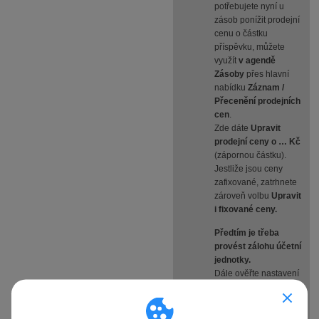
potřebujete nyní u
zásob ponížit prodejní
cenu o částku
příspěvku, můžete
využít
v agendě
Zásoby
přes hlavní
nabídku
Záznam /
Přecenění prodejních
cen
.
Zde dáte
Upravit
prodejní ceny o … Kč
(zápornou částku).
Jestliže jsou ceny
zafixované, zatrhnete
zároveň volbu
Upravit
i fixované ceny.
Předtím je třeba
provést zálohu účetní
jednotky.
Dále ověřte nastavení
cenových skupin, jaké
údaje se při změně
prodejní ceny budou