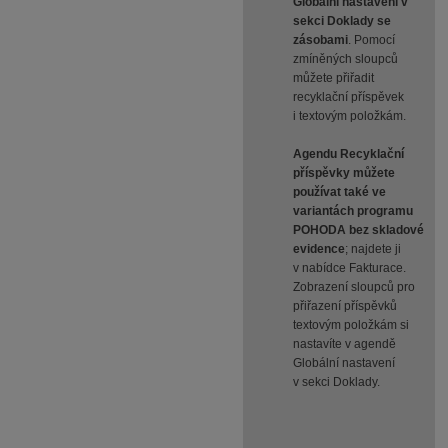
Globální nastavení v
sekci Doklady se
zásobami
. Pomocí
zmíněných sloupců
můžete přiřadit
recyklační příspěvek
i textovým položkám.
Agendu Recyklační
příspěvky můžete
používat také ve
variantách programu
POHODA bez skladové
evidence
; najdete ji
v nabídce Fakturace.
Zobrazení sloupců pro
přiřazení příspěvků
textovým položkám si
nastavíte v agendě
Globální nastavení
v sekci Doklady.