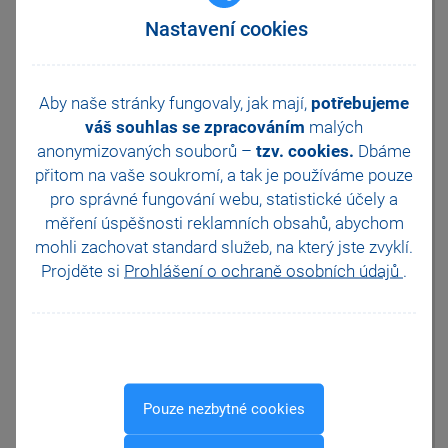
přepočítávat.
Nastavení cookies
Do verze POHODA
Květen 2021 (release
12800) byla přidána
Aby naše stránky fungovaly, jak mají,
potřebujeme
nová agenda
Recyklační příspěvky,
váš souhlas se zpracováním
malých
kterou využijete pro
anonymizovaných souborů –
tzv. cookies.
Dbáme
evidenci jednotlivých
přitom na vaše soukromí, a tak je
používáme pouze
příspěvků. Kromě sazby
pro správné fungování webu, statistické účely a
příspěvku a měrné
jednotky, k níž se
měření úspěšnosti reklamních obsahů, abychom
vztahuje, zde můžete
mohli zachovat standard služeb, na který jste zvyklí.
uvést i text, který chcete
Projděte si
Prohlášení o ochraně osobních údajů
.
tisknout na dokladech.
V agendě Zásoby
pak
k jednotlivým
záznamům přiřadíte
některý z vytvořených
recyklačních příspěvků
na záložce Doplňkové
Pouze nezbytné cookies
údaje
. Kromě
samotného