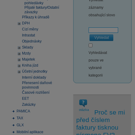
Vyhledat
pohledávky
Přijaté faktury/Ostatní
záznamy
závazky
obsahující slovo
Příkazy k úhradě
DPH
Cizí měny
Intrastat
Vyhledat
Objednávky
Sklady
Vyhledávat
Mzdy
Majetek
pouze ve
Kniha jízd
vybrané
Účetní jednotky
kategorii
Interní doklady
Přenesení daňové
povinnosti
Časové rozlišení
EET
Zakázky
otázka
Proč se mi
PAMICA
TAX
před číslem
GLX
faktury tisknou
Mobilní aplikace
písmena FV?