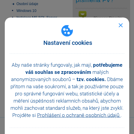
Osobní údaje
Windows 10
Instalace MS SQL Server
Písmena FV máte
odpověď
2022 Express
zadána jako prefix v
Aktivace
číselné řadě pro
příslušnou agendu. Prefix
Elektronická podání
Nastavení cookies
můžete změnit, např. na
Homebanking
numerický, v poli Číslo v
SMS zprávy
agendě Číselné řady z nabídky
Datové schránky
Nastavení/Seznamy.
Obchodní činnost
Aby naše stránky fungovaly, jak mají,
potřebujeme
33 vychytávek pro
váš souhlas se zpracováním
malých
Pomohla Vám tato
automatizaci Pohody
anonymizovaných souborů –
tzv. cookies.
Dbáme
odpověď?
Ano
Platební terminály
přitom na vaše soukromí, a tak je
používáme pouze
Doporučení pro zálohování
Ne
Nevím
pro správné fungování webu, statistické účely a
Zabezpečení
měření úspěšnosti reklamních obsahů, abychom
Příspěvkové organizace
Odeslat
Tisknout
mohli zachovat standard služeb, na který jste zvyklí.
Legislativa od 1. 1. 2024
Projděte si
Prohlášení o ochraně osobních údajů
.
JMHZ v Pohodě a Pamice
Obecný internetový obchod