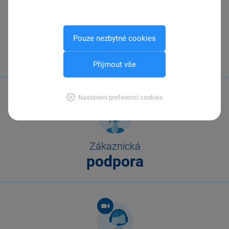
Pouze nezbytné cookies
Zavolejte nám
567 112 611
Přijmout vše
Nastavení preferencí cookies
Zákaznická
podpora