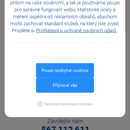
přitom na vaše soukromí, a tak je
používáme pouze
agendě Účetnictví/Daň z
přidané hodnoty/Členění DPH
pro správné fungování webu, statistické účely a
u příslušného členění v poli
měření úspěšnosti reklamních obsahů, abychom
Kód pro Souhrnné hlášení ve
mohli zachovat standard služeb, na který jste zvyklí.
formuláři.
Projděte si
Prohlášení o ochraně osobních údajů
.
Pomohla Vám tato
odpověď?
Ano
Ne
Nevím
Odeslat
Tisknout
Pouze nezbytné cookies
Přijmout vše
Nastavení preferencí cookies
Zavolejte nám
567 112 611