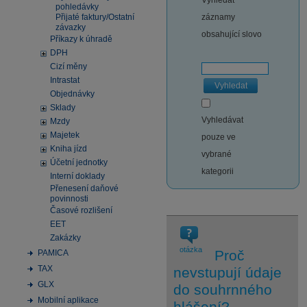
Vyhledat
pohledávky
Přijaté faktury/Ostatní
záznamy
závazky
obsahující slovo
Příkazy k úhradě
DPH
Cizí měny
Intrastat
Vyhledat
Objednávky
Sklady
Vyhledávat
Mzdy
Majetek
pouze ve
Kniha jízd
vybrané
Účetní jednotky
kategorii
Interní doklady
Přenesení daňové
povinnosti
Časové rozlišení
EET
Zakázky
otázka
Proč
PAMICA
TAX
nevstupují údaje
GLX
do souhrnného
Mobilní aplikace
hlášení?