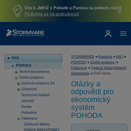
Vše k JMHZ v Pohodě a Pamice na jednom místě
Podívejte se na podrobnosti
STORMWARE
Podpora
FAQ
FAQ
POHODA
Účetní podpora
POHODA
Fakturace
Vydané faktury/Ostatní
Technická podpora
pohledávky
Proč nevst...
Účetní podpora
Otázky a
Daňová evidence (0)
Účetnictví
odpovědi pro
Souhrnné hlášení
ekonomický
Adresář
systém
Banka
Pokladna
POHODA
Fakturace
Zálohové faktury
Vydané faktury/Ostatní