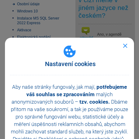
Osobní údaje
jiném jazyce než
Windows 10
českém?
Instalace MS SQL Server
2022 Express
Aktivace
Ano, v agendě
Elektronická podání
odpověď
Fakturace/Vydané
Homebanking
faktury resp. Vydané
SMS zprávy
zálohové faktury jsou v nabídce
Soubor/Tiskové sestavy...
Datové schránky
Nastavení cookies
(Ctrl+T) k dispozici sestavy
Obchodní činnost
Faktura v cizí měně (anglicky),
33 vychytávek pro
Faktura v cizí měně (německy)
automatizaci Pohody
a Faktura v cizí měně
Platební terminály
Aby naše stránky fungovaly, jak mají,
potřebujeme
(francouzsky). Dále je možné
Doporučení pro zálohování
váš souhlas se zpracováním
malých
upravit sestavy prostřednictvím
Zabezpečení
programu REPORT Designer.
anonymizovaných souborů –
tzv. cookies.
Dbáme
Příspěvkové organizace
přitom na vaše soukromí, a tak je
používáme pouze
Legislativa od 1. 1. 2024
pro správné fungování webu, statistické účely a
Pomohla Vám tato
JMHZ v Pohodě a Pamice
měření úspěšnosti reklamních obsahů, abychom
odpověď?
Ano
Obecný internetový obchod
mohli zachovat standard služeb, na který jste zvyklí.
Ne
Nevím
Projděte si
Prohlášení o ochraně osobních údajů
.