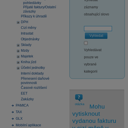
Vyhledat
pohledávky
Přijaté faktury/Ostatní
záznamy
závazky
obsahující slovo
Příkazy k úhradě
DPH
Cizí měny
Intrastat
Vyhledat
Objednávky
Sklady
Vyhledávat
Mzdy
Majetek
pouze ve
Kniha jízd
vybrané
Účetní jednotky
kategorii
Interní doklady
Přenesení daňové
povinnosti
Časové rozlišení
EET
Zakázky
otázka
Mohu
PAMICA
TAX
vytisknout
GLX
vydanou fakturu
Mobilní aplikace
v cizí měně v