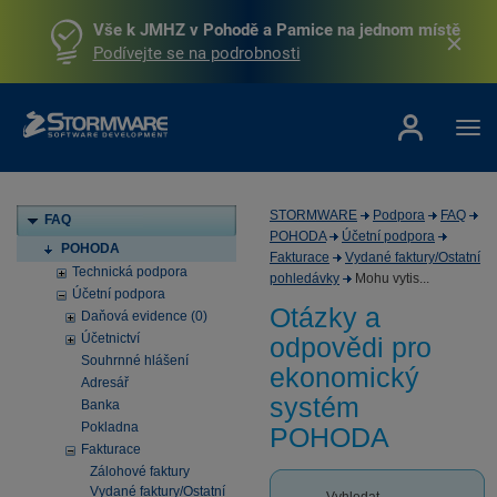
Vše k JMHZ v Pohodě a Pamice na jednom místě
Podívejte se na podrobnosti
STORMWARE
Podpora
FAQ
FAQ
POHODA
Účetní podpora
POHODA
Fakturace
Vydané faktury/Ostatní
Technická podpora
pohledávky
Mohu vytis...
Účetní podpora
Otázky a
Daňová evidence (0)
Účetnictví
odpovědi pro
Souhrnné hlášení
ekonomický
Adresář
systém
Banka
Pokladna
POHODA
Fakturace
Zálohové faktury
Vydané faktury/Ostatní