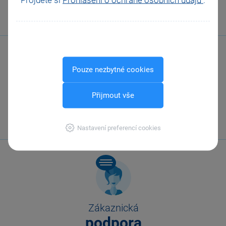
Odeslat
Tisknout
Pouze nezbytné cookies
Přijmout vše
Zavolejte nám
567 112 611
Nastavení preferencí cookies
Zákaznická
podpora