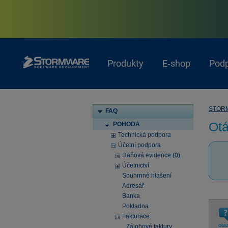
Produkty
E‑shop
Pod
STOR
FAQ
Otá
POHODA
Technická podpora
Účetní podpora
Daňová evidence (0)
Účetnictví
Souhrnné hlášení
Adresář
Banka
Pokladna
Fakturace
otá
Zálohové faktury