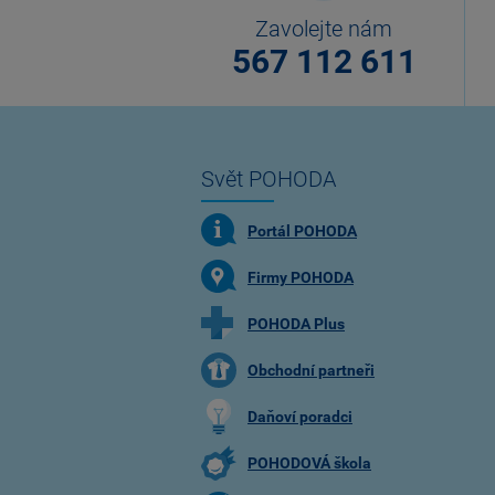
Zavolejte nám
567 112 611
Svět POHODA
Portál POHODA
Firmy POHODA
POHODA Plus
Obchodní partneři
Daňoví poradci
POHODOVÁ škola