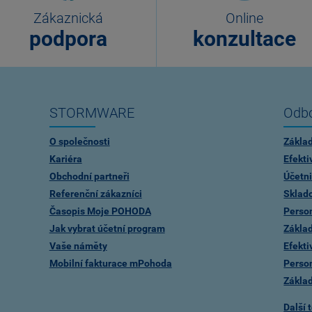
Zákaznická
Online
podpora
konzultace
STORMWARE
Odbo
O společnosti
Zákla
Kariéra
Efekti
Obchodní partneři
Účetni
Referenční zákazníci
Sklad
Časopis Moje POHODA
Person
Jak vybrat účetní program
Zákla
Vaše náměty
Efekti
Mobilní fakturace mPohoda
Person
Zákla
Další 