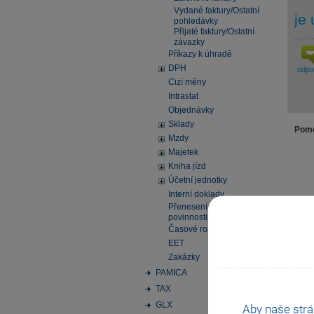
Vydané faktury/Ostatní
je
pohledávky
Přijaté faktury/Ostatní
závazky
Příkazy k úhradě
DPH
odp
Cizí měny
Intrastat
Objednávky
Sklady
Pomo
Mzdy
Majetek
Kniha jízd
Účetní jednotky
Interní doklady
Přenesení daňové
povinnosti
Časové rozlišení
EET
Zakázky
PAMICA
TAX
GLX
Aby naše strá