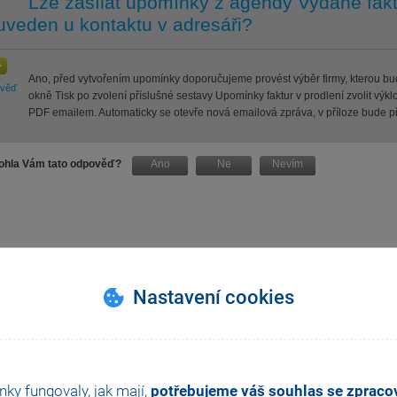
Lze zasílat upomínky z agendy Vydané fakt
 uveden u kontaktu v adresáři?
Ano, před vytvořením upomínky doporučujeme provést výběr firmy, kterou b
ověď
okně Tisk po zvolení příslušné sestavy Upomínky faktur v prodlení zvolit vý
PDF emailem. Automaticky se otevře nová emailová zpráva, v příloze bude p
hla Vám tato odpověď?
Ano
Ne
Nevím
Nastavení cookies
nky fungovaly, jak mají,
potřebujeme váš souhlas se zprac