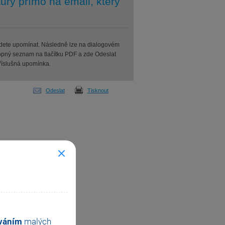
ury přímo na email, který
udete upomínat. Následně lze na dialogovém
klopný seznam na tlačítku PDF a zde Odeslat
říslušná upomínka.
Odeslat
Tisknout
ováním
malých