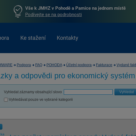
Vše k JMHZ v Pohodě a Pamice na jednom místě
Podívejte se na podrobnosti
pora
Ke stažení
Kontakty
MWARE
Podpora
FAQ
POHODA
Účetní podpora
Fakturace
Vydané fakt
zky a odpovědi pro
ekonomický systé
Vyhledat záznamy obsahující slovo
Vyhledat
Vyhledávat pouze ve vybrané kategorii
zka