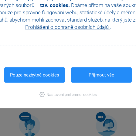
vaných souborů –
tzv. cookies.
Dbáme přitom na vaše soukro
ouze pro správné fungování webu, statistické účely a měřen
hů, abychom mohli zachovat standard služeb, na který jste zvy
Prohlášení o ochraně osobních údajů
.
Pouze nezbytné cookies
Přijmout vše
Nastavení preferencí cookies