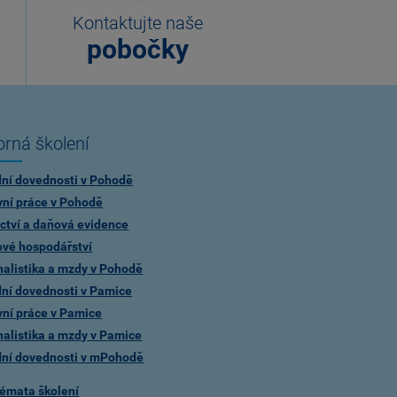
Kontaktujte naše
pobočky
rná školení
dní dovednosti v Pohodě
vní práce v Pohodě
ctví a daňová evidence
ové hospodářství
alistika a mzdy v Pohodě
dní dovednosti v Pamice
vní práce v Pamice
alistika a mzdy v Pamice
dní dovednosti v mPohodě
témata školení