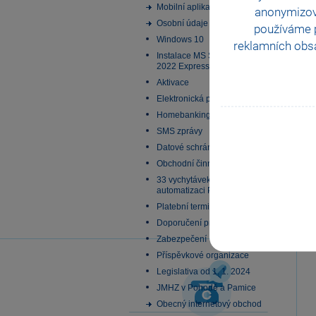
Mobilní aplikace
anonymizo
Osobní údaje
používáme p
Windows 10
reklamních obsa
Instalace MS SQL Server
2022 Express
Aktivace
Elektronická podání
Homebanking
SMS zprávy
Datové schránky
Obchodní činnost
33 vychytávek pro
automatizaci Pohody
Platební terminály
Doporučení pro zálohování
Zabezpečení
Příspěvkové organizace
Legislativa od 1. 1. 2024
JMHZ v Pohodě a Pamice
Obecný internetový obchod